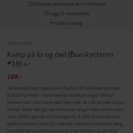
Få varsel ved ny bok av forfatteren
Legg til i ønskeliste
Gratis utdrag
Willy Ustad
Kamp på liv og død
(Bueskytteren
#18)
169,-
Svimlende høyt oppe på en bjelke i Kristkirken kjemper
Kolrun for livet – mens høydeskrekken suger blikket
hennes ned i den visse død.Hun rakk så vidt se ham kaste
kniven. Bare hell gjorde at hun hev seg til den rette siden,
men rykket gjorde at hun begynte å falle framover mot
bjelken mellom dem. Et isnende, endeløst øyeblikk hang
hun med halve overkroppen ut over kanten og det ene