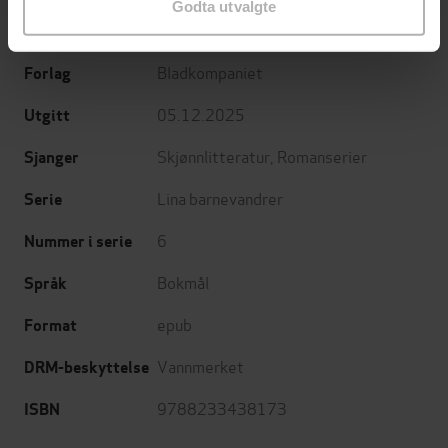
Godta utvalgte
Øystein Antonsen
(forfatter)
Forfattere
Bladkompaniet
Forlag
05.12.2025
Utgitt
Skjønnlitteratur
,
Romanserier
Sjanger
Lina barnevandrer
Serie
6
Nummer i serie
Bokmål
Språk
epub
Format
Vannmerket
DRM-beskyttelse
9788233438173
ISBN