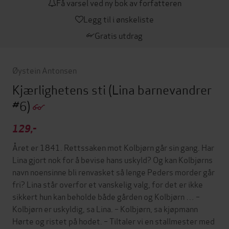
Få varsel ved ny bok av forfatteren
Legg til i ønskeliste
Gratis utdrag
Øystein Antonsen
Kjærlighetens sti
(Lina barnevandrer
#6)
129,-
Året er 1841. Rettssaken mot Kolbjørn går sin gang. Har
Lina gjort nok for å bevise hans uskyld? Og kan Kolbjørns
navn noensinne bli renvasket så lenge Peders morder går
fri? Lina står overfor et vanskelig valg, for det er ikke
sikkert hun kan beholde både gården og Kolbjørn … –
Kolbjørn er uskyldig, sa Lina. – Kolbjørn, sa kjøpmann
Hørte og ristet på hodet. – Tiltaler vi en stallmester med