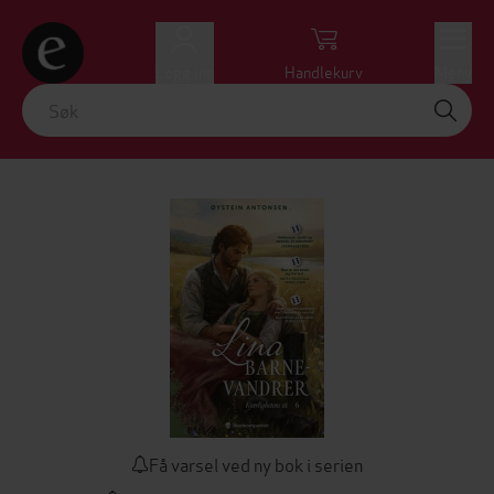
Logg inn
Handlekurv
Meny
Få varsel ved ny bok i serien