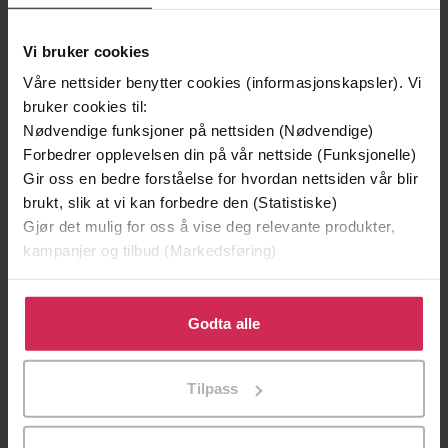
Vinner av Rivertonprisen
Første gang på tilbud
Vi bruker cookies
Våre nettsider benytter cookies (informasjonskapsler). Vi
bruker cookies til:
Nødvendige funksjoner på nettsiden (Nødvendige)
Forbedrer opplevelsen din på vår nettside (Funksjonelle)
Gir oss en bedre forståelse for hvordan nettsiden vår blir
brukt, slik at vi kan forbedre den (Statistiske)
Gjør det mulig for oss å vise deg relevante produkter,
kampanjer og tilbud (Markedsføring)
129,-
129,-
Klikk på «Godta alle» for å gi oss ditt samtykke til å
Minnesota
Utskudd
bruke cookies for alle disse formålene. Du kan også
Godta alle
Jo Nesbø
Jørn Lier Horst
tilpasse ditt samtykke til spesifikke formål ved å klikke
EBOK
EBOK
på «Tilpass». Du kan når som helst trekke tilbake eller
Tilpass
endre ditt samtykke.