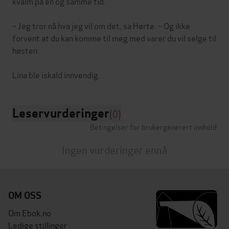
kvalm på en og samme tid.
– Jeg tror nå hva jeg vil om det, sa Hørte. – Og ikke
forvent at du kan komme til meg med varer du vil selge til
høsten.
Leservurderinger
(0)
Betingelser for brukergenerert innhold
Ingen vurderinger ennå
OM OSS
Om Ebok.no
Ledige stillinger