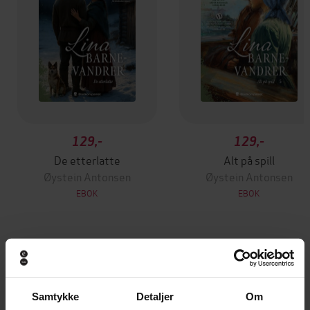
129,-
129,-
De etterlatte
Alt på spill
Øystein Antonsen
Øystein Antonsen
EBOK
EBOK
Andre har også kjøpt
Samtykke
Detaljer
Om
Premium
Premium