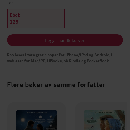
for…
Ebok
129,-
Legg i handlekurven
Kan leses i våre gratis apper for iPhone/iPad og Android, i
webleser for Mac/PC, i iBooks, på Kindle og PocketBook
Flere bøker av samme forfatter