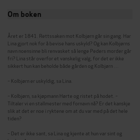
Om boken
Året er 1841. Rettssaken mot Kolbjørn går sin gang. Har
Lina gjort nok for å bevise hans uskyld? Og kan Kolbjørns
navn noensinne bli renvasket så lenge Peders morder går
fri? Lina står overfor et vanskelig valg, for det er ikke
sikkert hun kan beholde både gården og Kolbjørn …
– Kolbjørn er uskyldig, sa Lina.
– Kolbjørn, sa kjøpmann Hørte og ristet på hodet. –
Tiltaler vi en stallmester med fornavn nå? Er det kanskje
slik at det er noe i ryktene om at du var med på det hele
tiden?
– Det er ikke sant, sa Lina og kjente at hun var sint og