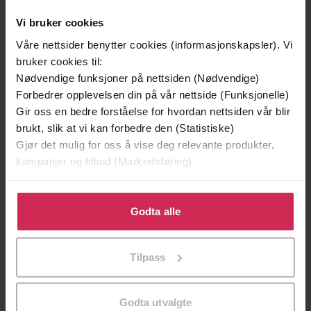
Andre har også kjøpt
Vi bruker cookies
Våre nettsider benytter cookies (informasjonskapsler). Vi
bruker cookies til:
Premium
Premium
Nødvendige funksjoner på nettsiden (Nødvendige)
Forbedrer opplevelsen din på vår nettside (Funksjonelle)
Gir oss en bedre forståelse for hvordan nettsiden vår blir
brukt, slik at vi kan forbedre den (Statistiske)
Gjør det mulig for oss å vise deg relevante produkter,
kampanjer og tilbud (Markedsføring)
Klikk på «Godta alle» for å gi oss ditt samtykke til å
bruke cookies for alle disse formålene. Du kan også
Godta alle
tilpasse ditt samtykke til spesifikke formål ved å klikke
på «Tilpass». Du kan når som helst trekke tilbake eller
Tilpass
endre ditt samtykke.
149,-
299,-
En lykkelig familie
Et rikt menneske
Godta utvalgte
Stian Hjelvin Andersen
Stian Hjelvin Andersen