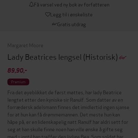
Få varsel ved ny bok av forfatteren
Legg til i ønskeliste
Gratis utdrag
Margaret Moore
Lady Beatrices lengsel
(Historisk)
89,90,-
Premium
Fra det øyeblikket de først møttes, har lady Beatrice
lengtet etter den kyniske sir Ranulf. Som datter av en
forrædersk adelsmann finnes det imidlertid ingen sjanse
for at hun kan få drømmemannen. Det meste hun kan
håpe på, er en lidenskapelig natt.Ranulf har aldri sett for
seg at han skulle finne noen han ville ønske å gifte seg
med – inntil han treffer den livlige Bea. Som soldat har