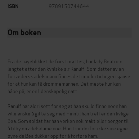
9789150744644
ISBN
Om boken
Fra det øyeblikket de først møttes, har lady Beatrice
lengtet etter den kyniske sir Ranulf. Som datter av en
forrædersk adelsmann finnes det imidlertid ingen sjanse
for at hun kan få drømmemannen. Det meste hun kan
håpe på, er en lidenskapelig natt.
Ranulf har aldri sett for seg at han skulle finne noen han
ville ønske å gifte seg med – inntil han treffer den livlige
Bea. Som soldat har han verken nok makt eller penger til
å tilby en adelsdame noe. Han tror derfor ikke sine egne
øyne da Bea dukker opp for å forføre ham.