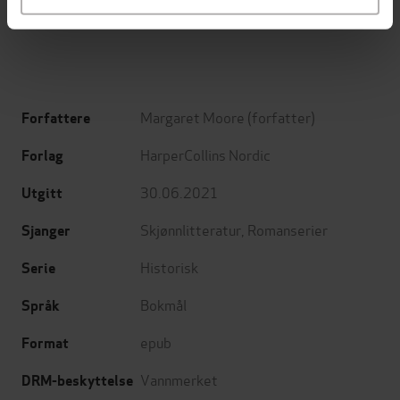
EBOK
EBOK
Margaret Moore
(forfatter)
Forfattere
HarperCollins Nordic
Forlag
30.06.2021
Utgitt
Skjønnlitteratur
,
Romanserier
Sjanger
Historisk
Serie
Bokmål
Språk
epub
Format
Vannmerket
DRM-beskyttelse