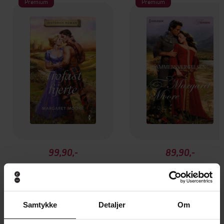
Premium
Premium
99,90,-
89,90,-
Trofast hjerte
Sammensvergelsen
Margaret Moore
Margaret Moore
EBOK
EBOK
Samtykke
Detaljer
Om