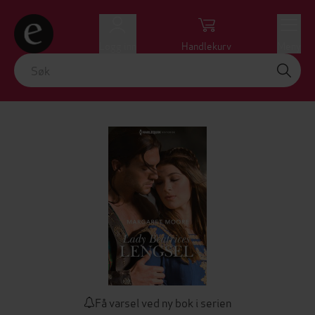
Logg inn
Handlekurv
Meny
Få varsel ved ny bok i serien