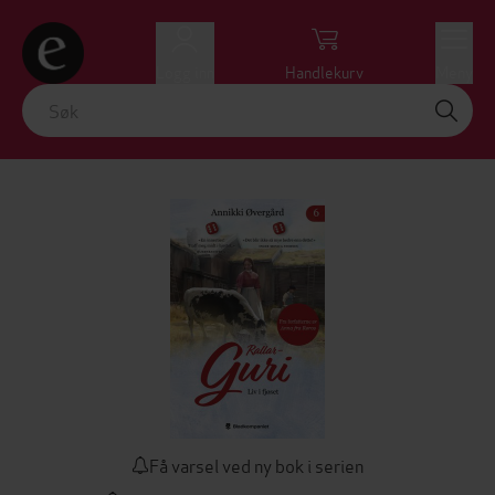
Logg inn
Handlekurv
Meny
Få varsel ved ny bok i serien