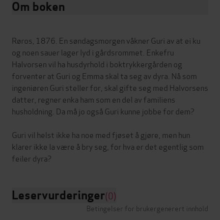
Om boken
Røros, 1876. En søndagsmorgen våkner Guri av at ei ku
og noen sauer lager lyd i gårdsrommet. Enkefru
Halvorsen vil ha husdyrhold i boktrykkergården og
forventer at Guri og Emma skal ta seg av dyra. Nå som
ingeniøren Guri steller for, skal gifte seg med Halvorsens
datter, regner enka ham som en del av familiens
husholdning. Da må jo også Guri kunne jobbe for dem?
Guri vil helst ikke ha noe med fjøset å gjøre, men hun
klarer ikke la være å bry seg, for hva er det egentlig som
Leservurderinger
(0)
Betingelser for brukergenerert innhold