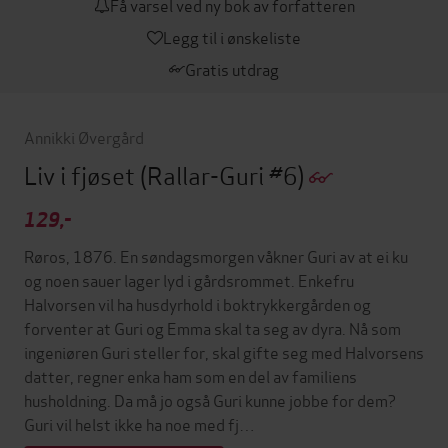
Få varsel ved ny bok av forfatteren
Legg til i ønskeliste
Gratis utdrag
Annikki Øvergård
Liv i fjøset
(Rallar-Guri #6)
129,-
Røros, 1876. En søndagsmorgen våkner Guri av at ei ku
og noen sauer lager lyd i gårdsrommet. Enkefru
Halvorsen vil ha husdyrhold i boktrykkergården og
forventer at Guri og Emma skal ta seg av dyra. Nå som
ingeniøren Guri steller for, skal gifte seg med Halvorsens
datter, regner enka ham som en del av familiens
husholdning. Da må jo også Guri kunne jobbe for dem?
Guri vil helst ikke ha noe med fj…