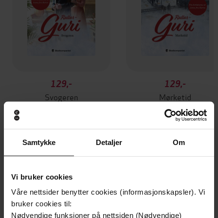
129,-
129,-
Svogeren
Mørketid
Annikki Øvergård
Annikki Øvergård
EBOK
EBOK
Samtykke
Detaljer
Om
Andre har også kjøpt
Vi bruker cookies
Våre nettsider benytter cookies (informasjonskapsler). Vi
Premium
Premium
bruker cookies til:
Vinner av Rivertonprisen
Første gang på tilbud
Nødvendige funksjoner på nettsiden (Nødvendige)