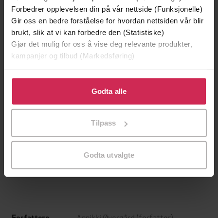
Forbedrer opplevelsen din på vår nettside (Funksjonelle)
Gir oss en bedre forståelse for hvordan nettsiden vår blir
brukt, slik at vi kan forbedre den (Statistiske)
Gjør det mulig for oss å vise deg relevante produkter,
kampanjer og tilbud (Markedsføring)
Klikk på «Godta alle» for å gi oss ditt samtykke til å
bruke cookies for alle disse formålene. Du kan også
Godta alle
tilpasse ditt samtykke til spesifikke formål ved å klikke
på «Tilpass». Du kan når som helst trekke tilbake eller
Tilpass
endre ditt samtykke.
199,-
349,-
Minnesota
Utskudd
Jo Nesbø
Jørn Lier Horst
Godta utvalgte
EBOK
EBOK
Annikki Øvergård
(forfatter)
Forfattere