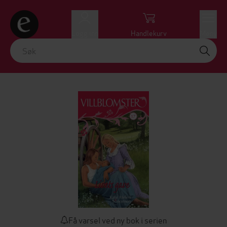
Logg inn
Handlekurv
Meny
Få varsel ved ny bok i serien