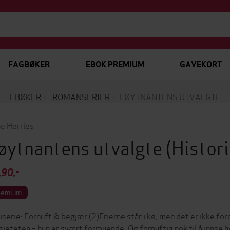
FAGBØKER
EBOK PREMIUM
GAVEKORT
EBØKER
ROMANSERIER
LØYTNANTENS UTVALGTE
e Herries
øytnantens utvalgte
(Histor
,90,-
remium
iserie: Fornuft & begjær (2)Frierne står i kø, men det er ikke f
osieteten – hun er svært formuende. Og fornuftig nok til å innse 