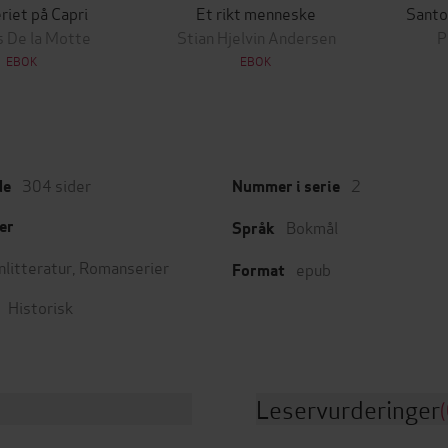
iet på Capri
Et rikt menneske
Santo
 De la Motte
Stian Hjelvin Andersen
P
EBOK
EBOK
304
sider
2
de
Nummer i serie
Bokmål
er
Språk
nlitteratur
,
Romanserier
epub
Format
Historisk
Leservurderinger
(