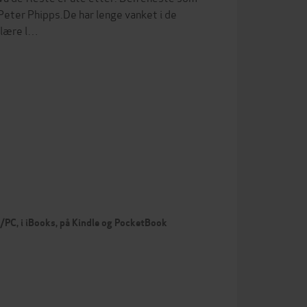
 Peter Phipps.De har lenge vanket i de
ulære l…
c/PC, i iBooks, på Kindle og PocketBook