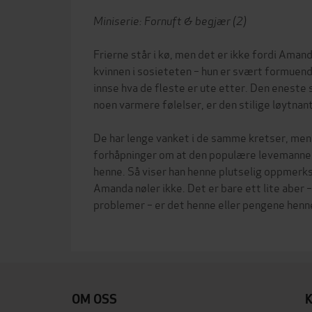
Miniserie: Fornuft & begjær (2)
Frierne står i kø, men det er ikke fordi Ama
kvinnen i sosieteten – hun er svært formuende
innse hva de fleste er ute etter. Den eneste 
noen varmere følelser, er den stilige løytnan
De har lenge vanket i de samme kretser, me
forhåpninger om at den populære levemannen
henne. Så viser han henne plutselig oppmerks
Amanda nøler ikke. Det er bare ett lite aber
problemer – er det henne eller pengene henne
OM OSS