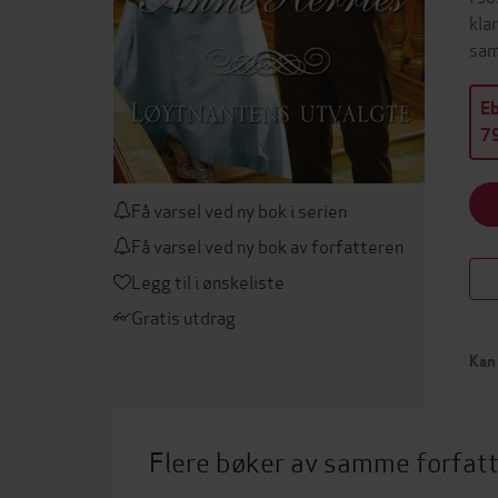
kla
sam
E
79
Få varsel ved ny bok i serien
Få varsel ved ny bok av forfatteren
Legg til i ønskeliste
Gratis utdrag
Kan 
Flere bøker av samme forfat