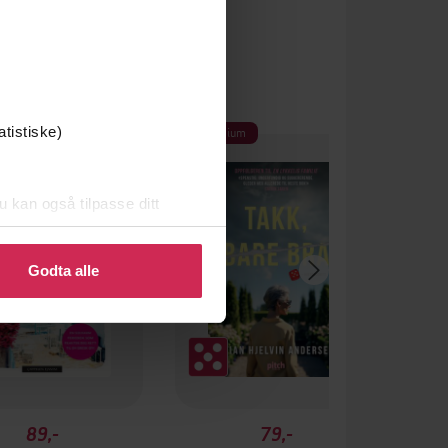
Premium
atistiske)
u kan også tilpasse ditt
 eller endre ditt samtykke.
Godta alle
89,-
79,-