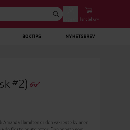
Logg inn
Handlekurv
BOKTIPS
NYHETSBREV
isk #2)
ordi Amanda Hamilton er den vakreste kvinnen
hva de fleste er ute etter. Den eneste som