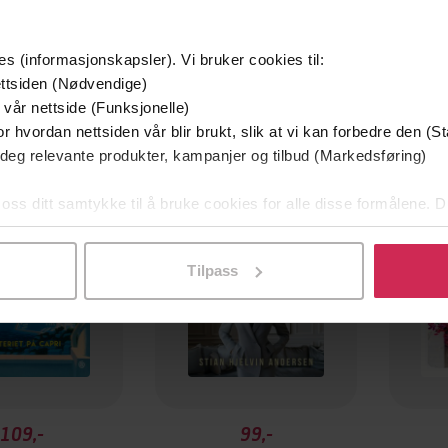
es (informasjonskapsler). Vi bruker cookies til:
ttsiden (Nødvendige)
 vår nettside (Funksjonelle)
g på tilbud
Premium
r hvordan nettsiden vår blir brukt, slik at vi kan forbedre den (St
efaler
 deg relevante produkter, kampanjer og tilbud (Markedsføring)
 oss ditt samtykke til å bruke cookies for alle disse formålene. D
l ved å klikke på «Tilpass». Du kan når som helst trekke tilbake
Tilpass
109,-
99,-