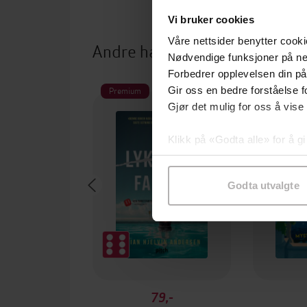
Vi bruker cookies
Våre nettsider benytter cooki
Andre har også kjøpt
Nødvendige funksjoner på ne
Forbedrer opplevelsen din på
Premium
Første gan
Gir oss en bedre forståelse fo
Vi anb
Gjør det mulig for oss å vise
Klikk på «Godta alle» for å gi
samtykke til spesifikke formå
Godta utvalgte
79,-