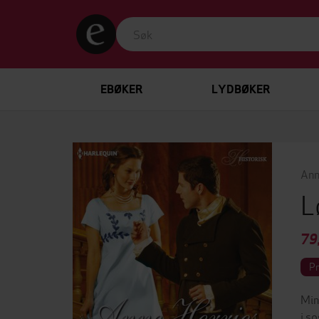
EBØKER
LYDBØKER
Ann
L
79
P
Min
i s