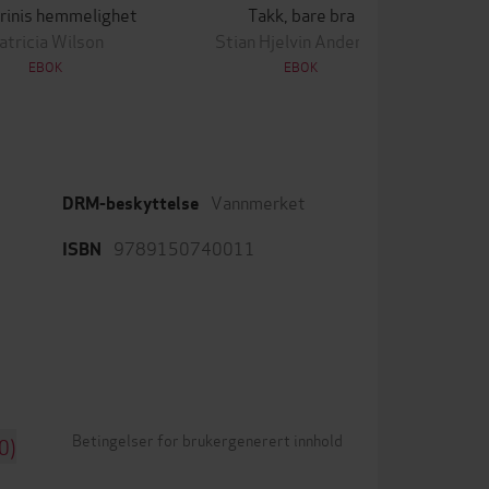
rinis hemmelighet
Takk, bare bra
atricia Wilson
Stian Hjelvin Andersen
EBOK
EBOK
Vannmerket
DRM-beskyttelse
9789150740011
ISBN
Betingelser for brukergenerert innhold
0)