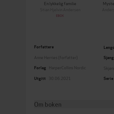
En lykkelig familie
Myster
Stian Hjelvin Andersen
Anders
EBOK
Forfattere
Leng
Anne Herries
(forfatter)
Sjang
HarperCollins Nordic
Skjøn
Forlag
30.06.2021
Utgitt
Serie
Om boken