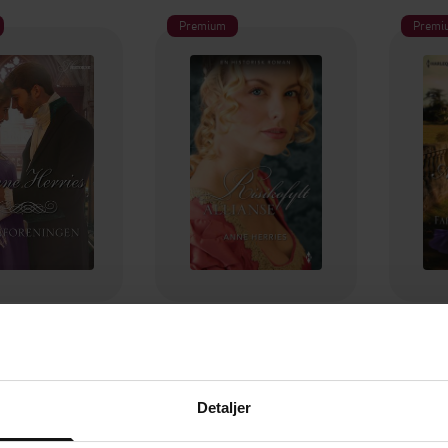
Premium
Premi
79,90,-
99,90,-
foreningen
Risikofylt allianse
Far
e Herries
Anne Herries
EBOK
EBOK
Detaljer