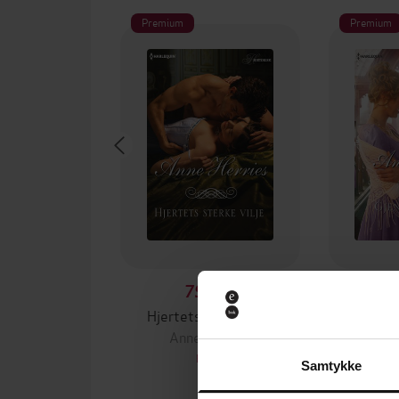
Premium
Premium
79,90,-
Hjertets sterke vilje
Gjen
Anne Herries
Ann
EBOK
Samtykke