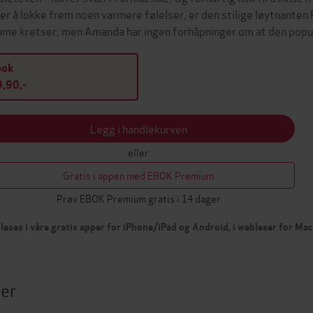
rer å lokke frem noen varmere følelser, er den stilige løytnanten
me kretser, men Amanda har ingen forhåpninger om at den pop
bok
,90,-
Legg i handlekurven
eller
Gratis i appen med EBOK Premium
Prøv EBOK Premium gratis i 14 dager
leses i våre gratis apper for iPhone/iPad og Android, i webleser for Ma
ter