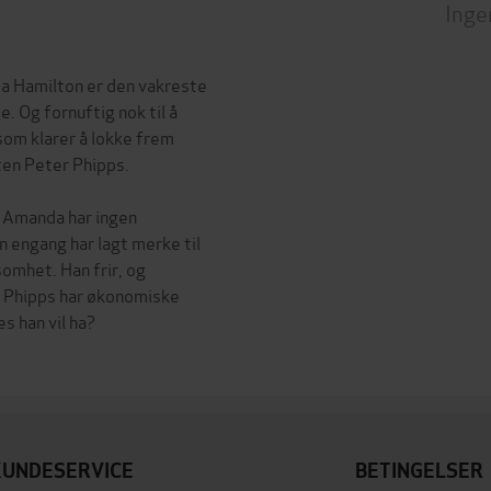
Inge
nda Hamilton er den vakreste
. Og fornuftig nok til å
som klarer å lokke frem
ten Peter Phipps.
n Amanda har ingen
 engang har lagt merke til
omhet. Han frir, og
 – Phipps har økonomiske
s han vil ha?
KUNDESERVICE
BETINGELSER