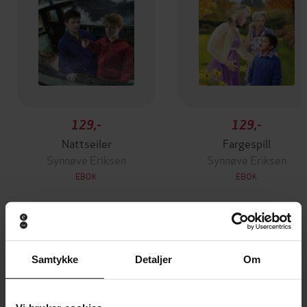
129,-
129,-
Nattseiler
Fargespill
Synnøve Eriksen
Synnøve Eriksen
EBOK
EBOK
Andre har også kjøpt
Samtykke
Detaljer
Om