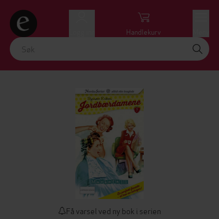
Logg inn
Handlekurv
Meny
Få varsel ved ny bok i serien