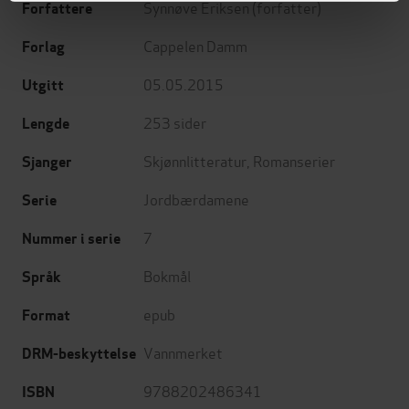
Synnøve Eriksen
(forfatter)
Forfattere
Cappelen Damm
Forlag
05.05.2015
Utgitt
253
sider
Lengde
Skjønnlitteratur
,
Romanserier
Sjanger
Jordbærdamene
Serie
7
Nummer i serie
Bokmål
Språk
epub
Format
Vannmerket
DRM-beskyttelse
9788202486341
ISBN