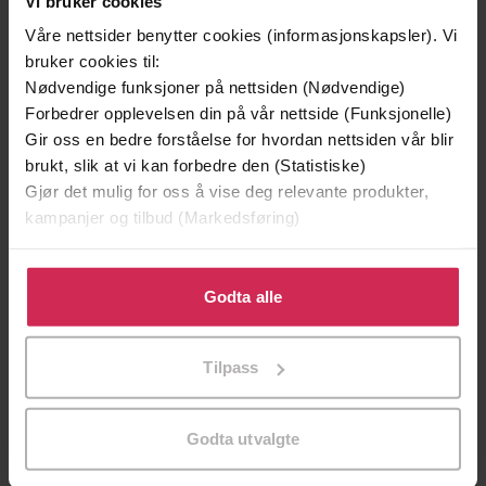
Vi bruker cookies
Våre nettsider benytter cookies (informasjonskapsler). Vi
bruker cookies til:
Nødvendige funksjoner på nettsiden (Nødvendige)
Forbedrer opplevelsen din på vår nettside (Funksjonelle)
Gir oss en bedre forståelse for hvordan nettsiden vår blir
brukt, slik at vi kan forbedre den (Statistiske)
Gjør det mulig for oss å vise deg relevante produkter,
kampanjer og tilbud (Markedsføring)
Klikk på «Godta alle» for å gi oss ditt samtykke til å
119,-
119,-
bruke cookies for alle disse formålene. Du kan også
Godta alle
Gjenforening
Barmhjertighet
tilpasse ditt samtykke til spesifikke formål ved å klikke
Synnøve Eriksen
Synnøve Eriksen
på «Tilpass». Du kan når som helst trekke tilbake eller
Tilpass
endre ditt samtykke.
EBOK
EBOK
Godta utvalgte