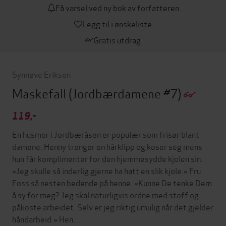
Få varsel ved ny bok av forfatteren
Legg til i ønskeliste
Gratis utdrag
Synnøve Eriksen
Maskefall
(Jordbærdamene #7)
119,-
En husmor i Jordbæråsen er populær som frisør blant
damene. Henny trenger en hårklipp og koser seg mens
hun får komplimenter for den hjemmesydde kjolen sin.
«Jeg skulle så inderlig gjerne ha hatt en slik kjole.» Fru
Foss så nesten bedende på henne. «Kunne De tenke Dem
å sy for meg? Jeg skal naturligvis ordne med stoff og
påkoste arbeidet. Selv er jeg riktig umulig når det gjelder
håndarbeid.» Hen…