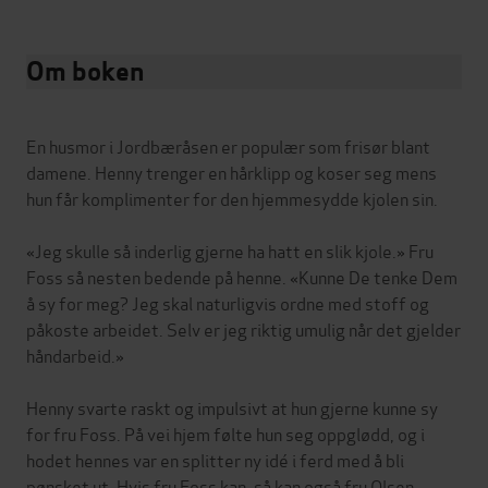
Om boken
En husmor i Jordbæråsen er populær som frisør blant
damene. Henny trenger en hårklipp og koser seg mens
hun får komplimenter for den hjemmesydde kjolen sin.
«Jeg skulle så inderlig gjerne ha hatt en slik kjole.» Fru
Foss så nesten bedende på henne. «Kunne De tenke Dem
å sy for meg? Jeg skal naturligvis ordne med stoff og
påkoste arbeidet. Selv er jeg riktig umulig når det gjelder
håndarbeid.»
Henny svarte raskt og impulsivt at hun gjerne kunne sy
for fru Foss. På vei hjem følte hun seg oppglødd, og i
hodet hennes var en splitter ny idé i ferd med å bli
pønsket ut. Hvis fru Foss kan, så kan også fru Olsen,