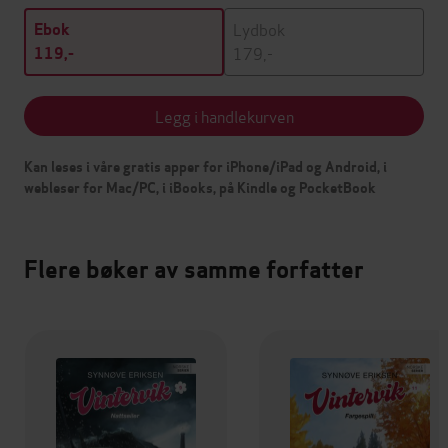
Lydbok
Ebok
179,-
119,-
Legg i handlekurven
Kan leses i våre gratis apper for iPhone/iPad og Android, i
webleser for Mac/PC, i iBooks, på Kindle og PocketBook
Flere bøker av samme forfatter