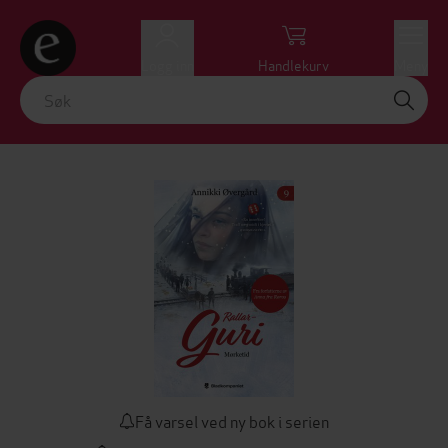
Logg inn
Handlekurv
Meny
Få varsel ved ny bok i serien