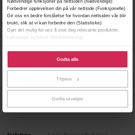
Nødvendige funksjoner på nettsiden (Nødvendige)
Forbedrer opplevelsen din på vår nettside (Funksjonelle)
Gir oss en bedre forståelse for hvordan nettsiden vår blir
brukt, slik at vi kan forbedre den (Statistiske)
Gjør det mulig for oss å vise deg relevante produkter,
kampanjer og tilbud (Markedsføring)
Klikk på «Godta alle» for å gi oss ditt samtykke til å
bruke cookies for alle disse formålene. Du kan også
Godta alle
tilpasse ditt samtykke til spesifikke formål ved å klikke
på «Tilpass». Du kan når som helst trekke tilbake eller
349,-
149,-
Tilpass
endre ditt samtykke.
Utskudd
En lykkelig familie
Jørn Lier Horst
Stian Hjelvin Andersen
Godta utvalgte
EBOK
EBOK
Annikki Øvergård
(forfatter)
Forfattere