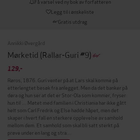
Få varsel ved ny bok av forfatteren
Legg til i ønskeliste
Gratis utdrag
Annikki Øvergård
Mørketid
(Rallar-Guri #9)
129,-
Røros, 1876. Guri venter på at Lars skal komme på
etterlengtet besøk fra anlegget. Men da det banker på
døra og hun ser at det er Stor-Ola som kommer, fryser
hun til … Møtet med familien i Christiania har ikke gått
helt som Carl Fredrik og Else hadde håpet, men det
skaper i hvert fall en sterkere opplevelse av samhold
mellom dem. Et samhold som skal bli satt sterkt på
prøve under en lang og stra…