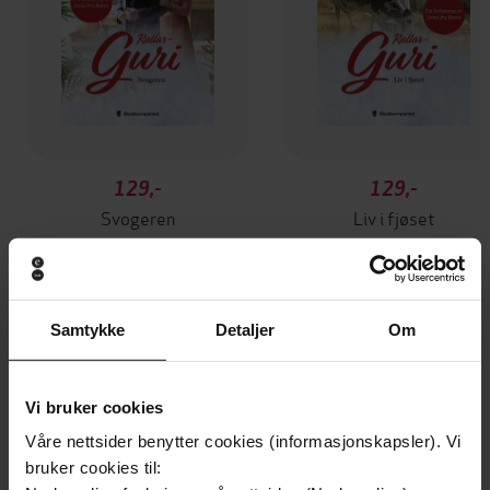
129,-
129,-
Svogeren
Liv i fjøset
Annikki Øvergård
Annikki Øvergård
EBOK
EBOK
Samtykke
Detaljer
Om
Andre har også kjøpt
Vi bruker cookies
Våre nettsider benytter cookies (informasjonskapsler). Vi
Premium
Premium
bruker cookies til:
Første gang på tilbud