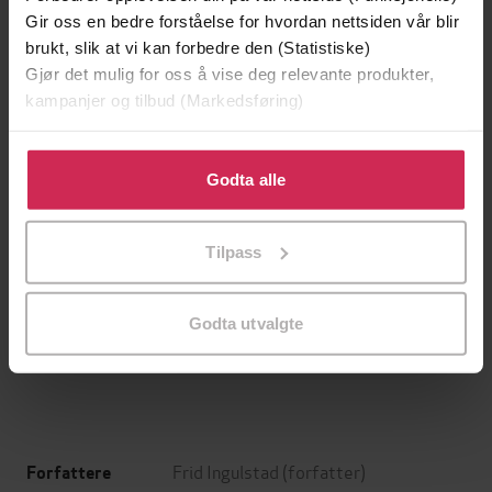
Gir oss en bedre forståelse for hvordan nettsiden vår blir
brukt, slik at vi kan forbedre den (Statistiske)
Gjør det mulig for oss å vise deg relevante produkter,
kampanjer og tilbud (Markedsføring)
Klikk på «Godta alle» for å gi oss ditt samtykke til å
bruke cookies for alle disse formålene. Du kan også
Godta alle
tilpasse ditt samtykke til spesifikke formål ved å klikke
på «Tilpass». Du kan når som helst trekke tilbake eller
Tilpass
endre ditt samtykke.
119,-
119,-
Avskjed
Like barn leker best
Frid Ingulstad
Frid Ingulstad
Godta utvalgte
EBOK
EBOK
Frid Ingulstad
(forfatter)
Forfattere