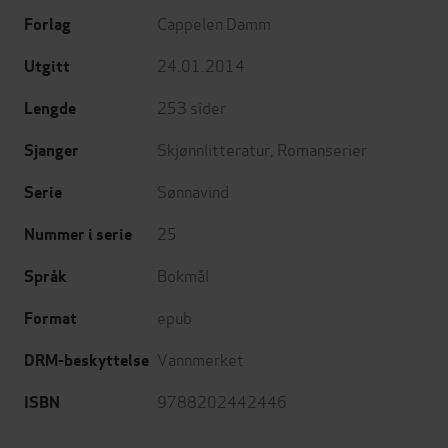
Cappelen Damm
Forlag
24.01.2014
Utgitt
253
sider
Lengde
Skjønnlitteratur
,
Romanserier
Sjanger
Sønnavind
Serie
25
Nummer i serie
Bokmål
Språk
epub
Format
Vannmerket
DRM-beskyttelse
9788202442446
ISBN