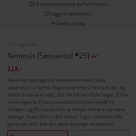
Få varsel ved ny bok av forfatteren
Legg til i ønskeliste
Gratis utdrag
Frid Ingulstad
Nemesis
(Sønnavind #25)
119,-
Marie har oppdaget at dokumentet med Elises
underskrift er borte. Hugo innrømmer å ha brent det, og
nekter å skrive et nytt. Det får katastrofale følger. Etter
avsløringen av Elises psevdonym blir hun innkalt til
forlaget, og får beskjed om at hennes karriere kan være
ødelagt. Hvem har forrådt henne? Ingen i familien ville
gjøre noe slikt. Kan det være den unge studenten?