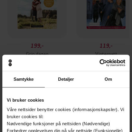
199,-
119,-
Grip dagen
Vinternatt
Frid Ingulstad
Frid Ingulstad
EBOK
EBOK
Samtykke
Detaljer
Om
Andre har også kjøpt
Vi bruker cookies
Våre nettsider benytter cookies (informasjonskapsler). Vi
bruker cookies til:
Nødvendige funksjoner på nettsiden (Nødvendige)
Forbedrer opplevelsen din på vår nettside (Funksjonelle)