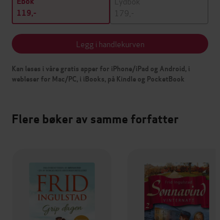
Lydbok
Ebok
179,-
119,-
Legg i handlekurven
Kan leses i våre gratis apper for iPhone/iPad og Android, i
webleser for Mac/PC, i iBooks, på Kindle og PocketBook
Flere bøker av samme forfatter