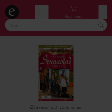
Logg inn
Handlekurv
Meny
Få varsel ved ny bok i serien