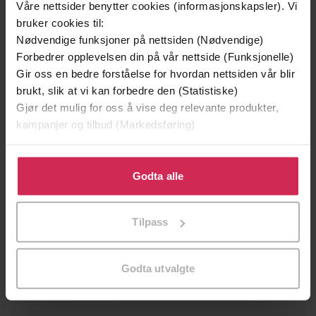
Våre nettsider benytter cookies (informasjonskapsler). Vi
bruker cookies til:
Nødvendige funksjoner på nettsiden (Nødvendige)
Forbedrer opplevelsen din på vår nettside (Funksjonelle)
Gir oss en bedre forståelse for hvordan nettsiden vår blir
brukt, slik at vi kan forbedre den (Statistiske)
Gjør det mulig for oss å vise deg relevante produkter,
kampanjer og tilbud (Markedsføring)
Klikk på «Godta alle» for å gi oss ditt samtykke til å
bruke cookies for alle disse formålene. Du kan også
Godta alle
119,-
119,-
tilpasse ditt samtykke til spesifikke formål ved å klikke
Dobbel lykke
Avskjed
på «Tilpass». Du kan når som helst trekke tilbake eller
Tilpass
Frid Ingulstad
Frid Ingulstad
endre ditt samtykke.
EBOK
EBOK
Godta utvalgte