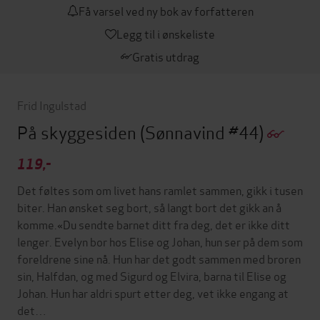
Få varsel ved ny bok av forfatteren
Legg til i ønskeliste
Gratis utdrag
Frid Ingulstad
På skyggesiden
(Sønnavind #44)
119,-
Det føltes som om livet hans ramlet sammen, gikk i tusen
biter. Han ønsket seg bort, så langt bort det gikk an å
komme.«Du sendte barnet ditt fra deg, det er ikke ditt
lenger. Evelyn bor hos Elise og Johan, hun ser på dem som
foreldrene sine nå. Hun har det godt sammen med broren
sin, Halfdan, og med Sigurd og Elvira, barna til Elise og
Johan. Hun har aldri spurt etter deg, vet ikke engang at
det…