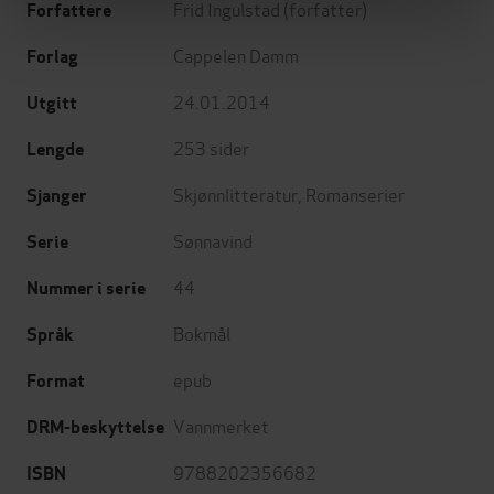
Frid Ingulstad
(forfatter)
Forfattere
Cappelen Damm
Forlag
24.01.2014
Utgitt
253
sider
Lengde
Skjønnlitteratur
,
Romanserier
Sjanger
Sønnavind
Serie
44
Nummer i serie
Bokmål
Språk
epub
Format
Vannmerket
DRM-beskyttelse
9788202356682
ISBN