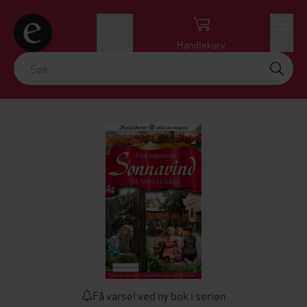
Logg inn
Handlekurv
Meny
Få varsel ved ny bok i serien