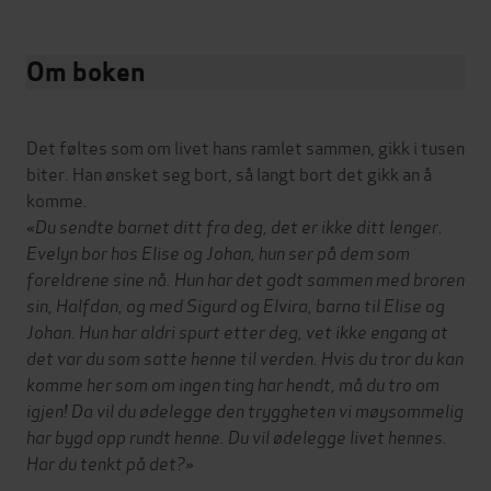
Om boken
Det føltes som om livet hans ramlet sammen, gikk i tusen
biter. Han ønsket seg bort, så langt bort det gikk an å
komme.
«Du sendte barnet ditt fra deg, det er ikke ditt lenger.
Evelyn bor hos Elise og Johan, hun ser på dem som
foreldrene sine nå. Hun har det godt sammen med broren
sin, Halfdan, og med Sigurd og Elvira, barna til Elise og
Johan. Hun har aldri spurt etter deg, vet ikke engang at
det var du som satte henne til verden. Hvis du tror du kan
komme her som om ingen ting har hendt, må du tro om
igjen! Da vil du ødelegge den tryggheten vi møysommelig
har bygd opp rundt henne. Du vil ødelegge livet hennes.
Har du tenkt på det?»