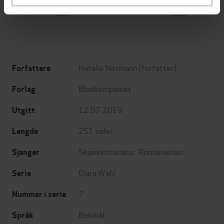
Jørn Lier Horst
Stian Hjelvin Andersen
EBOK
EBOK
Natalie Normann
(forfatter)
Forfattere
Bladkompaniet
Forlag
12.07.2019
Utgitt
251
sider
Lengde
Skjønnlitteratur
,
Romanserier
Sjanger
Clara Wahl
Serie
7
Nummer i serie
Bokmål
Språk