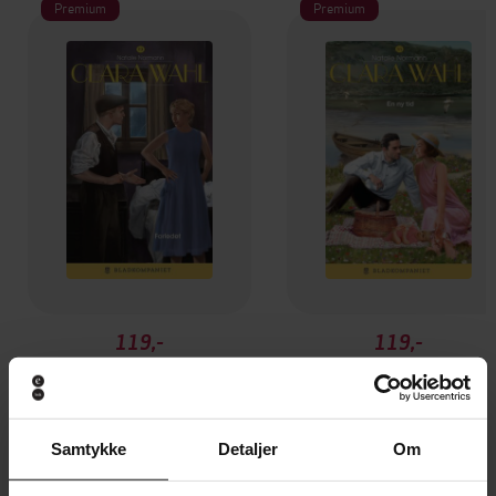
Premium
Premium
119,-
119,-
Forledet
En ny tid
Natalie Normann
Natalie Normann
EBOK
EBOK
Samtykke
Detaljer
Om