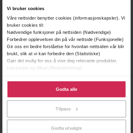
Vi bruker cookies
Andre har også kjøpt
Våre nettsider benytter cookies (informasjonskapsler). Vi
bruker cookies til:
Premium
Premium
Nødvendige funksjoner på nettsiden (Nødvendige)
Første gang på tilbud
Forbedrer opplevelsen din på vår nettside (Funksjonelle)
Gir oss en bedre forståelse for hvordan nettsiden vår blir
brukt, slik at vi kan forbedre den (Statistiske)
Gjør det mulig for oss å vise deg relevante produkter,
kampanjer og tilbud (Markedsføring)
Klikk på «Godta alle» for å gi oss ditt samtykke til å
bruke cookies for alle disse formålene. Du kan også
Godta alle
tilpasse ditt samtykke til spesifikke formål ved å klikke
på «Tilpass». Du kan når som helst trekke tilbake eller
Tilpass
endre ditt samtykke.
349,-
149,-
Utskudd
En lykkelig familie
Godta utvalgte