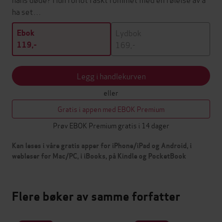
ha set…
Lydbok
Ebok
169,-
119,-
Legg i handlekurven
eller
Gratis i appen med EBOK Premium
Prøv EBOK Premium gratis i 14 dager
Kan leses i våre gratis apper for iPhone/iPad og Android, i
webleser for Mac/PC, i iBooks, på Kindle og PocketBook
Flere bøker av samme forfatter