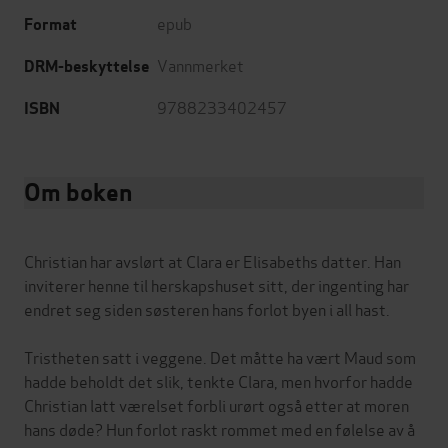
epub
Format
Vannmerket
DRM-beskyttelse
9788233402457
ISBN
Om boken
Christian har avslørt at Clara er Elisabeths datter. Han
inviterer henne til herskapshuset sitt, der ingenting har
endret seg siden søsteren hans forlot byen i all hast.
Tristheten satt i veggene. Det måtte ha vært Maud som
hadde beholdt det slik, tenkte Clara, men hvorfor hadde
Christian latt værelset forbli urørt også etter at moren
hans døde? Hun forlot raskt rommet med en følelse av å