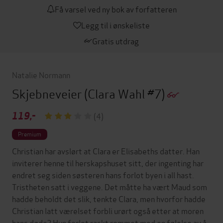
Få varsel ved ny bok av forfatteren
Legg til i ønskeliste
Gratis utdrag
Natalie Normann
Skjebneveier
(Clara Wahl #7)
119,-
(4)
Premium
Christian har avslørt at Clara er Elisabeths datter. Han
inviterer henne til herskapshuset sitt, der ingenting har
endret seg siden søsteren hans forlot byen i all hast.
Tristheten satt i veggene. Det måtte ha vært Maud som
hadde beholdt det slik, tenkte Clara, men hvorfor hadde
Christian latt værelset forbli urørt også etter at moren
hans døde? Hun forlot raskt rommet med en følelse av å