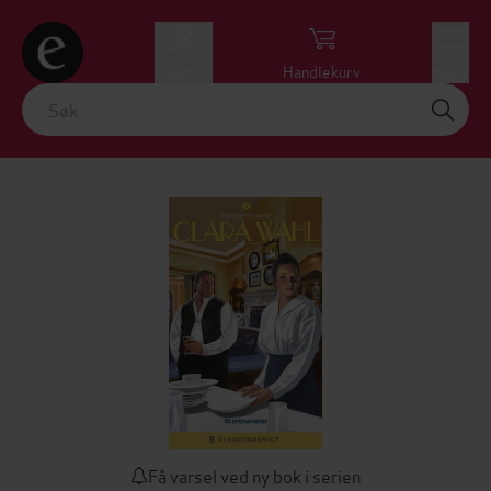
Logg inn
Handlekurv
Meny
Få varsel ved ny bok i serien