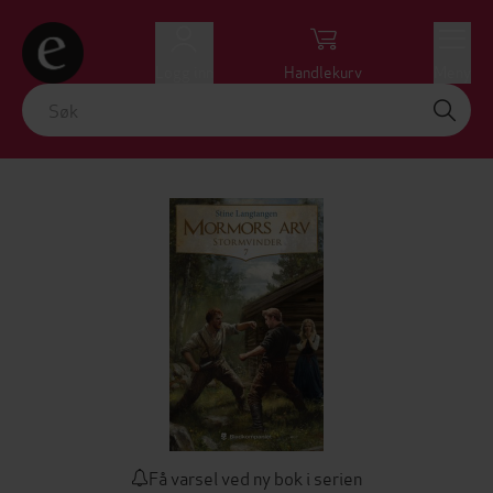
Logg inn
Handlekurv
Meny
Få varsel ved ny bok i serien