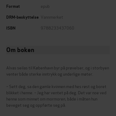
epub
Format
Vannmerket
DRM-beskyttelse
9788233437060
ISBN
Om boken
Alvas seilas til København byr på prøvelser, og i storbyen
venter både sterke inntrykk og underlige møter.
– Sett deg, sa den gamle kvinnen med hes røst og boret
blikket i henne. – Jeg har ventet på deg. Det var noe ved
henne som minnet om mormoren, både i måten hun
beveget seg og oppførte seg på.