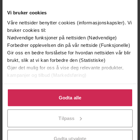
Andre har også kjøpt
Vi bruker cookies
Våre nettsider benytter cookies (informasjonskapsler). Vi
bruker cookies til:
Premium
Premium
Vinner av Rivertonprisen
Første gang på tilbud
Nødvendige funksjoner på nettsiden (Nødvendige)
Forbedrer opplevelsen din på vår nettside (Funksjonelle)
Gir oss en bedre forståelse for hvordan nettsiden vår blir
brukt, slik at vi kan forbedre den (Statistiske)
Gjør det mulig for oss å vise deg relevante produkter,
kampanjer og tilbud (Markedsføring)
Klikk på «Godta alle» for å gi oss ditt samtykke til å
bruke cookies for alle disse formålene. Du kan også
Godta alle
tilpasse ditt samtykke til spesifikke formål ved å klikke
på «Tilpass». Du kan når som helst trekke tilbake eller
Tilpass
endre ditt samtykke.
199,-
349,-
Minnesota
Utskudd
Godta utvalgte