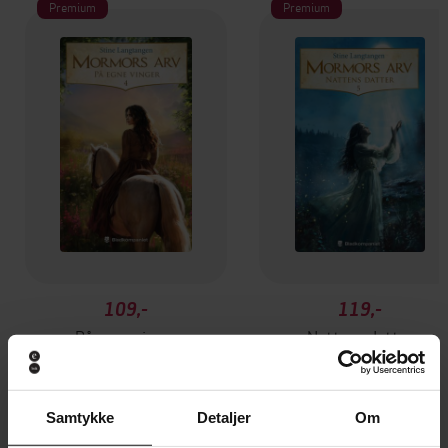
Premium
Premium
109,-
119,-
På egne vinger
Nattens datter
Stine Langtangen
Stine Langtangen
EBOK
EBOK
Samtykke
Detaljer
Om