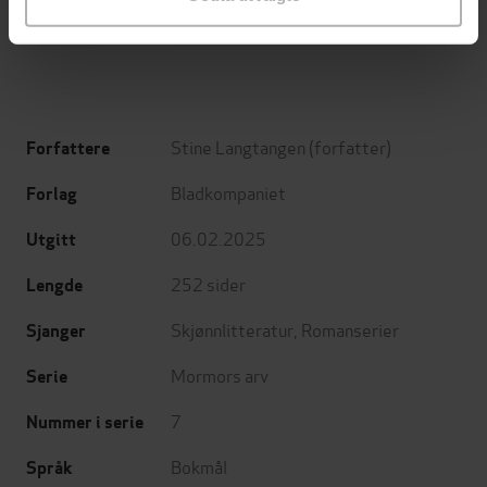
Jo Nesbø
Jørn Lier Horst
EBOK
EBOK
Stine Langtangen
(forfatter)
Forfattere
Bladkompaniet
Forlag
06.02.2025
Utgitt
252
sider
Lengde
Skjønnlitteratur
,
Romanserier
Sjanger
Mormors arv
Serie
7
Nummer i serie
Bokmål
Språk