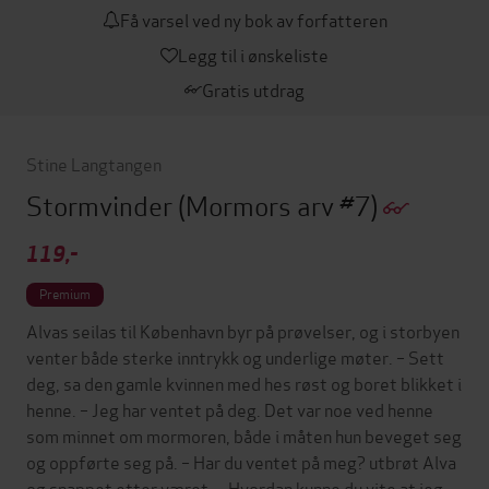
Få varsel ved ny bok av forfatteren
Legg til i ønskeliste
Gratis utdrag
Stine Langtangen
Stormvinder
(Mormors arv #7)
119,-
Premium
Alvas seilas til København byr på prøvelser, og i storbyen
venter både sterke inntrykk og underlige møter. – Sett
deg, sa den gamle kvinnen med hes røst og boret blikket i
henne. – Jeg har ventet på deg. Det var noe ved henne
som minnet om mormoren, både i måten hun beveget seg
og oppførte seg på. – Har du ventet på meg? utbrøt Alva
og snappet etter været. – Hvordan kunne du vite at jeg