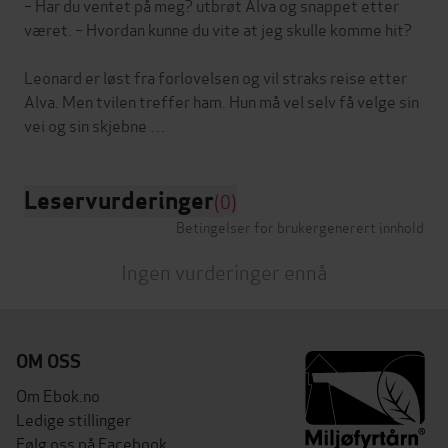
– Har du ventet på meg? utbrøt Alva og snappet etter
været. – Hvordan kunne du vite at jeg skulle komme hit?
Leonard er løst fra forlovelsen og vil straks reise etter
Alva. Men tvilen treffer ham. Hun må vel selv få velge sin
Leservurderinger
(0)
Betingelser for brukergenerert innhold
Ingen vurderinger ennå
OM OSS
Om Ebok.no
Ledige stillinger
Følg oss på Facebook