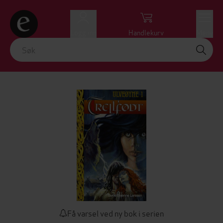
Logg inn
Handlekurv
Meny
Få varsel ved ny bok i serien