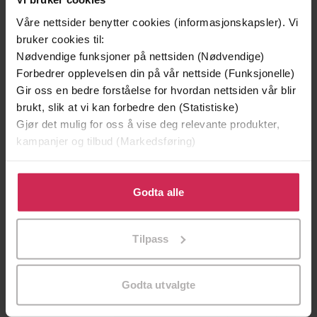
Våre nettsider benytter cookies (informasjonskapsler). Vi
bruker cookies til:
Nødvendige funksjoner på nettsiden (Nødvendige)
Forbedrer opplevelsen din på vår nettside (Funksjonelle)
Gir oss en bedre forståelse for hvordan nettsiden vår blir
brukt, slik at vi kan forbedre den (Statistiske)
Gjør det mulig for oss å vise deg relevante produkter,
kampanjer og tilbud (Markedsføring)
Klikk på «Godta alle» for å gi oss ditt samtykke til å
0,-
49,-
bruke cookies for alle disse formålene. Du kan også
Godta alle
Hjertets stemme
Det nye livet
tilpasse ditt samtykke til spesifikke formål ved å klikke
Anne Marie Meyer
Sigrid Lunde
på «Tilpass». Du kan når som helst trekke tilbake eller
Tilpass
endre ditt samtykke.
EBOK
EBOK
Godta utvalgte