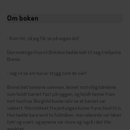
Om boken
- Kom hit, så jeg får se på ungen din!
Den mektige frua til Birkihov hadde kalt til seg trelljenta
Brenni.
- Jeg vil se om hun er stygg som de sier!
Brenni bet tennene sammen, løsnet motvillig båndene
som holdt barnet fast på ryggen, og holdt henne fram
mot husfrua. Borghild kunne selv se at barnet var
vakkert. Men blikket fra jentungen kunne fryse blod til is.
Hun hadde bare levd to fullmåner, men allerede var håret
tykt og svart, og øynene var store og isgrå i det lille
ansiktet.