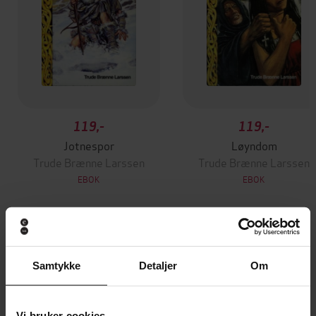
119,-
119,-
Jotnespor
Løyndom
Trude Brænne Larssen
Trude Brænne Larssen
EBOK
EBOK
Andre har også kjøpt
Samtykke
Detaljer
Om
Vi bruker cookies