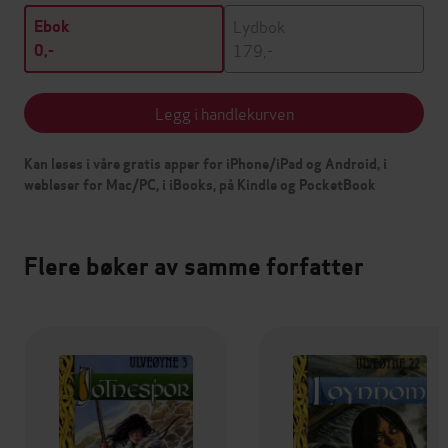
Lydbok
Ebok
179,-
0,-
Legg i handlekurven
Kan leses i våre gratis apper for iPhone/iPad og Android, i
webleser for Mac/PC, i iBooks, på Kindle og PocketBook
Flere bøker av samme forfatter