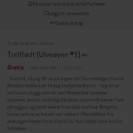
Få varsel ved ny bok av forfatteren
Legg til i ønskeliste
Gratis utdrag
Trude Brænne Larssen
Trellfødt
(Ulveøyne #1)
Gratis
|
Veil. pris: 49,-
|
Spar 49,-
- Kom hit, så jeg får se på ungen din! Den mektige frua til
Birkihov hadde kalt til seg trelljenta Brenni. - Jeg vil se
om hun er stygg som de sier! Brenni bet tennene
sammen, løsnet motvillig båndene som holdt barnet fast
på ryggen, og holdt henne fram mot husfrua. Borghild
kunne selv se at barnet var vakkert. Men blikket fra
jentungen kunne fryse blod til is. Hun hadde bare levd to
fullmåner…