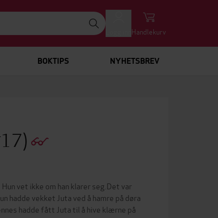
Logg inn
Handlekurv
BOKTIPS
NYHETSBREV
#17)
. Hun vet ikke om han klarer seg.Det var
run hadde vekket Juta ved å hamre på døra
nnes hadde fått Juta til å hive klærne på