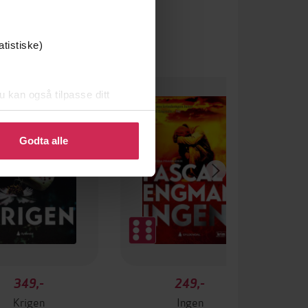
atistiske)
u kan også tilpasse ditt
 eller endre ditt samtykke.
Godta alle
349,-
249,-
Krigen
Ingen