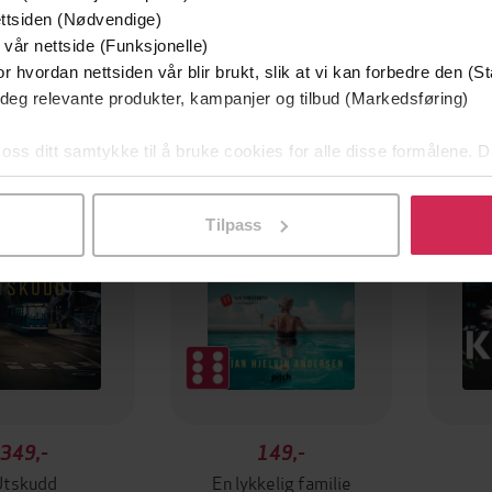
ttsiden (Nødvendige)
 vår nettside (Funksjonelle)
r hvordan nettsiden vår blir brukt, slik at vi kan forbedre den (St
 deg relevante produkter, kampanjer og tilbud (Markedsføring)
mium
Premium
g på tilbud
 oss ditt samtykke til å bruke cookies for alle disse formålene. D
l ved å klikke på «Tilpass». Du kan når som helst trekke tilbake
Tilpass
349,-
149,-
Utskudd
En lykkelig familie