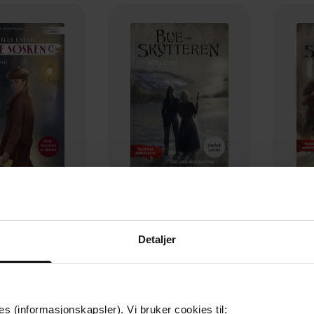
149,-
169,-
hetens pris
Det som skal komme
Kam
Detaljer
lly Ustad
Willy Ustad
EBOK
EBOK
es (informasjonskapsler). Vi bruker cookies til: