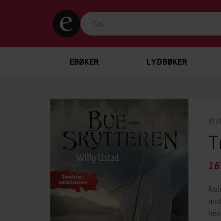
EBØKER
LYDBØKER
Wil
T
16
Kol
mid
hen