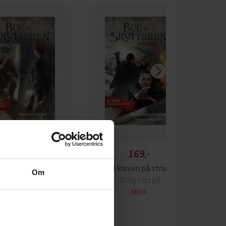
169,-
169,-
p på liv og død
Med kniven på strupen
Om
Willy Ustad
Willy Ustad
EBOK
EBOK