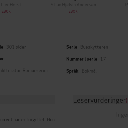
 Lier Horst
Stian Hjelvin Andersen
P
EBOK
EBOK
301
sider
Bueskytteren
de
Serie
17
er
Nummer i serie
nlitteratur
,
Romanserier
Bokmål
Språk
Leservurderinger
(
Inge
un vet han er forgiftet. Hun