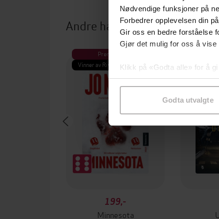
Nødvendige funksjoner på ne
Forbedrer opplevelsen din på
Andre har også kjøpt
Gir oss en bedre forståelse fo
Gjør det mulig for oss å vise
Premium
Pre
Vinner av Rivertonprisen
Første gan
Klikk på «Godta alle» for å gi
samtykke til spesifikke formå
Godta utvalgte
199,-
Minnesota