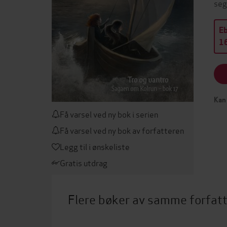
seg
E
16
Kan 
Få varsel ved ny bok i serien
Få varsel ved ny bok av forfatteren
Legg til i ønskeliste
Gratis utdrag
Flere bøker av samme forfat