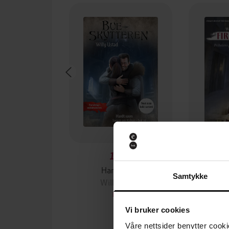
169,-
Hardt savn
Fri
Samtykke
Willy Ustad
Wi
EBOK
Vi bruker cookies
Våre nettsider benytter cooki