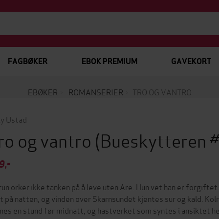
FAGBØKER
EBOK PREMIUM
GAVEKORT
EBØKER
ROMANSERIER
TRO OG VANTRO
ly Ustad
ro og vantro
(Bueskytteren 
9,-
run orker ikke tanken på å leve uten Are. Hun vet han er forgiftet
t på natten, og vinden over Skarnsundet kjentes sur og kald. Kol
nes en stund før midnatt, og hastverket som syntes i ansiktet he