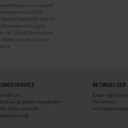
sundet kjentes sur og kald.
a hennes en stund før
 hennes hadde fått Juta til
småtausene våkne og ba
am. Nå, ute på Skarnsundet,
 vinden drev dem fortere
angre.
KUNDESERVICE
BETINGELSER
ontakt oss
Kjøps- og bruksvi
lik leser du ebøker og lydbøker
Personvern
fte stilte spørsmål
Informasjonskaps
elvpublisering