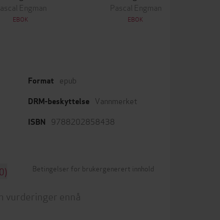
ascal Engman
Pascal Engman
EBOK
EBOK
epub
Format
Vannmerket
DRM-beskyttelse
9788202858438
ISBN
Betingelser for brukergenerert innhold
0)
n vurderinger ennå