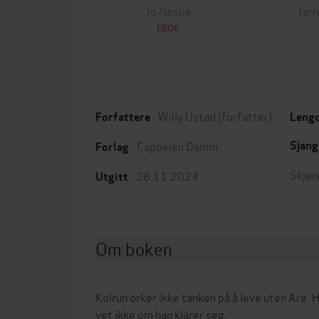
Jo Nesbø
Jørn
EBOK
Willy Ustad
(forfatter)
Forfattere
Leng
Cappelen Damm
Sjang
Forlag
Skjøn
28.11.2024
Utgitt
Om boken
Kolrun orker ikke tanken på å leve uten Are. H
vet ikke om han klarer seg.