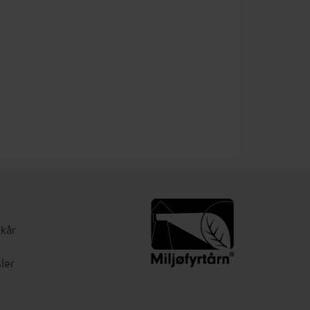
lkår
ler