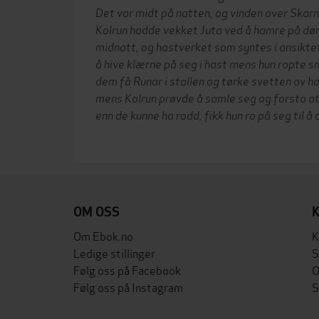
Det var midt på natten, og vinden over Skarn
Kolrun hadde vekket Juta ved å hamre på dør
midnatt, og hastverket som syntes i ansiktet
å hive klærne på seg i hast mens hun ropte 
dem få Runar i stallen og tørke svetten av h
mens Kolrun prøvde å samle seg og forsto at
enn de kunne ha rodd, fikk hun ro på seg til å 
OM OSS
Om Ebok.no
K
Ledige stillinger
S
Følg oss på Facebook
O
Følg oss på Instagram
S