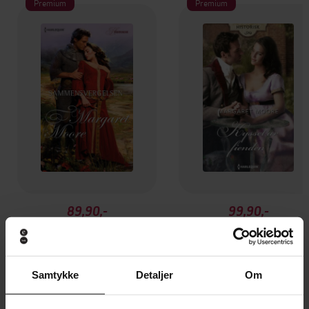
Premium
Premium
89,90,-
99,90,-
Sammensvergelsen
Kysset av fienden
Margaret Moore
Margaret Moore
EBOK
EBOK
Samtykke
Detaljer
Om