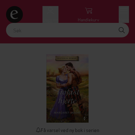
Logg inn
Handlekurv
Meny
Få varsel ved ny bok i serien