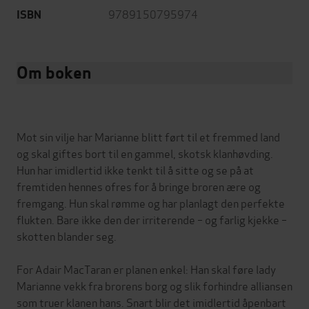
9789150795974
ISBN
Om boken
Mot sin vilje har Marianne blitt ført til et fremmed land
og skal giftes bort til en gammel, skotsk klanhøvding.
Hun har imidlertid ikke tenkt til å sitte og se på at
fremtiden hennes ofres for å bringe broren ære og
fremgang. Hun skal rømme og har planlagt den perfekte
flukten. Bare ikke den der irriterende – og farlig kjekke –
skotten blander seg.
For Adair MacTaran er planen enkel: Han skal føre lady
Marianne vekk fra brorens borg og slik forhindre alliansen
som truer klanen hans. Snart blir det imidlertid åpenbart