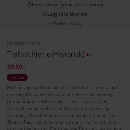
Få varsel ved ny bok av forfatteren
Legg til i ønskeliste
Gratis utdrag
Margaret Moore
Trofast hjerte
(Historisk)
99,90,-
Premium
Mot sin vilje har Marianne blitt ført til et fremmed land
og skal giftes bort til en gammel, skotsk klanhøvding.
Hun har imidlertid ikke tenkt til å sitte og se på at
fremtiden hennes ofres for å bringe broren ære og
fremgang. Hun skal rømme og har planlagt den perfekte
flukten. Bare ikke den der irriterende – og farlig kjekke –
skotten blander seg. For Adair MacTaran er planen enkel: