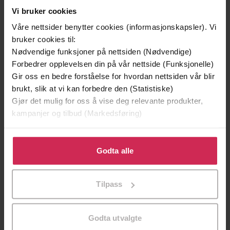
Vi bruker cookies
Andre har også kjøpt
Våre nettsider benytter cookies (informasjonskapsler). Vi
bruker cookies til:
Premium
Premium
Nødvendige funksjoner på nettsiden (Nødvendige)
Forbedrer opplevelsen din på vår nettside (Funksjonelle)
Gir oss en bedre forståelse for hvordan nettsiden vår blir
brukt, slik at vi kan forbedre den (Statistiske)
Gjør det mulig for oss å vise deg relevante produkter,
kampanjer og tilbud (Markedsføring)
Klikk på «Godta alle» for å gi oss ditt samtykke til å
bruke cookies for alle disse formålene. Du kan også
Godta alle
tilpasse ditt samtykke til spesifikke formål ved å klikke
på «Tilpass». Du kan når som helst trekke tilbake eller
Tilpass
endre ditt samtykke.
149,-
299,-
En lykkelig familie
Et rikt menneske
Godta utvalgte
Stian Hjelvin Andersen
Stian Hjelvin Andersen