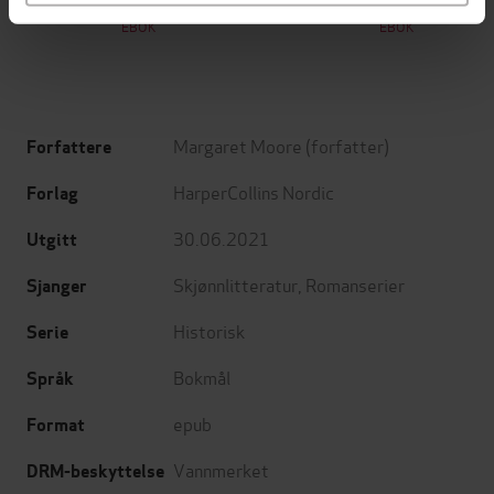
EBOK
EBOK
Margaret Moore
(forfatter)
Forfattere
HarperCollins Nordic
Forlag
30.06.2021
Utgitt
Skjønnlitteratur
,
Romanserier
Sjanger
Historisk
Serie
Bokmål
Språk
epub
Format
Vannmerket
DRM-beskyttelse