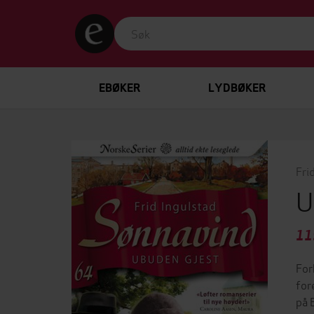
EBØKER
LYDBØKER
Fri
U
11
For
for
på 