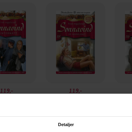
119,-
119,-
nternatt
På skråplanet
H
d Ingulstad
Frid Ingulstad
EBOK
EBOK
Detaljer