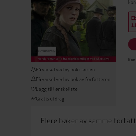
kon
E
11
Kan 
Få varsel ved ny bok i serien
Få varsel ved ny bok av forfatteren
Legg til i ønskeliste
Gratis utdrag
Flere bøker av samme forfat