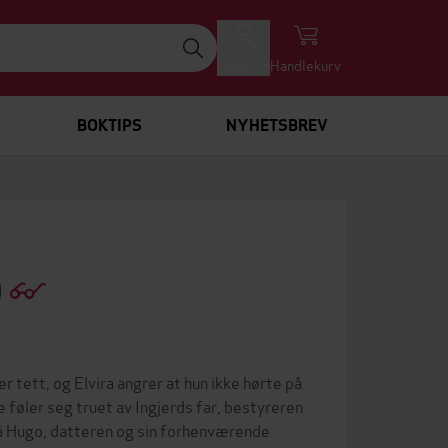
Logg inn
Handlekurv
BOKTIPS
NYHETSBREV
)
er tett, og Elvira angrer at hun ikke hørte på
e føler seg truet av Ingjerds far, bestyreren
g på Hugo, datteren og sin forhenværende