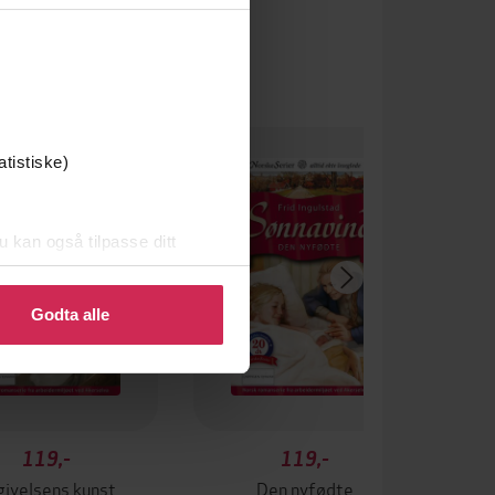
atistiske)
u kan også tilpasse ditt
 eller endre ditt samtykke.
Godta alle
119,-
119,-
givelsens kunst
Den nyfødte