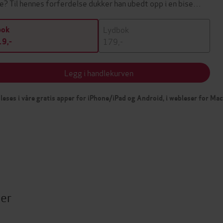
e? Til hennes forferdelse dukker han ubedt opp i en bise…
Lydbok
bok
179,-
9,-
Legg i handlekurven
leses i våre gratis apper for iPhone/iPad og Android, i webleser for Ma
ter