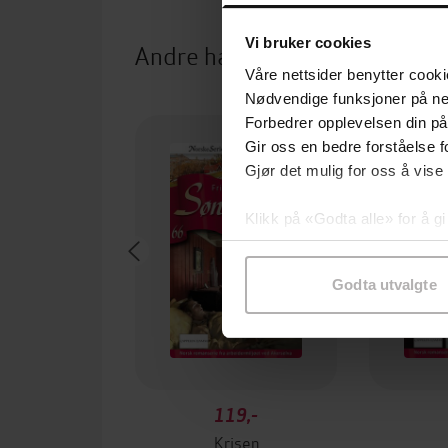
Vi bruker cookies
Andre har også kjøpt
Våre nettsider benytter cooki
Nødvendige funksjoner på ne
Forbedrer opplevelsen din på
Gir oss en bedre forståelse fo
Gjør det mulig for oss å vise
Klikk på «Godta alle» for å gi
samtykke til spesifikke formå
Godta utvalgte
119,-
Krisen