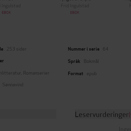
d Ingulstad
Frid Ingulstad
EBOK
EBOK
253
sider
64
de
Nummer i serie
Bokmål
er
Språk
nlitteratur
,
Romanserier
epub
Format
Sønnavind
Leservurderinger
(
Inge