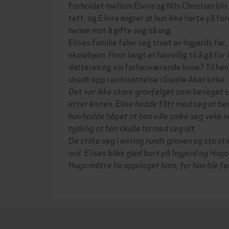
Forholdet mellom Elvira og Nils Christian blir
tett, og Elvira angrer at hun ikke hørte på fo
henne mot å gifte seg så ung.
Elises familie føler seg truet av Ingjerds far
skolehjem. Hvor langt er han villig til å gå fo
datteren og sin forhenværende kone? Til hen
ubedt opp i en bisettelse i Gamle Aker kirke.
Det var ikke store gravfølget som beveget
etter kisten. Elise hadde fått med seg at b
hun hadde håpet at han ville snike seg vekk 
tydelig at han skulle ha med seg alt.
De stilte seg i en ring rundt graven og sto sti
ord. Elises blikk gled bort på Ingjerd og Hug
Hugo måtte ha oppdaget ham, for han ble førs