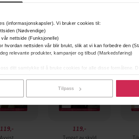
es (informasjonskapsler). Vi bruker cookies til:
ttsiden (Nødvendige)
 vår nettside (Funksjonelle)
r hvordan nettsiden vår blir brukt, slik at vi kan forbedre den (St
 deg relevante produkter, kampanjer og tilbud (Markedsføring)
 oss ditt samtykke til å bruke cookies for alle disse formålene. D
l ved å klikke på «Tilpass». Du kan når som helst trekke tilbake
Tilpass
119,-
119,-
Avvist
Tynget av skyld
Til