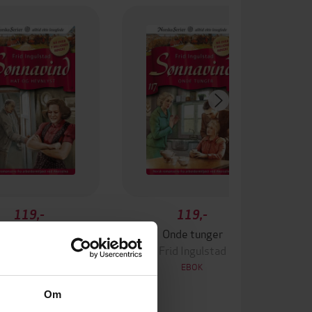
119,-
119,-
at og hevnlyst
Onde tunger
Frid Ingulstad
Frid Ingulstad
EBOK
EBOK
Om