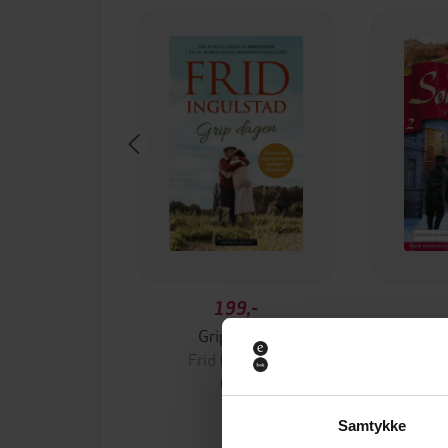
199,-
Grip dagen
Vi
Frid Ingulstad
Fri
EBOK
Samtykke