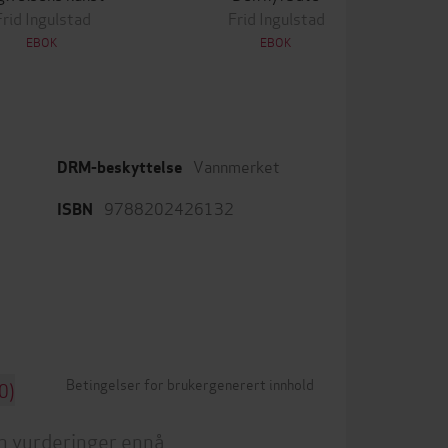
Frid Ingulstad
Frid Ingulstad
EBOK
EBOK
Vannmerket
DRM-beskyttelse
9788202426132
ISBN
Betingelser for brukergenerert innhold
0)
n vurderinger ennå