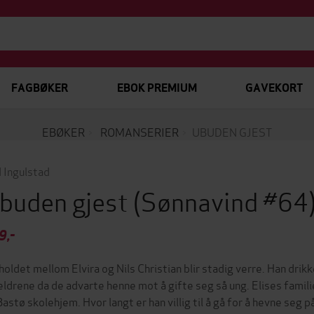
FAGBØKER
EBOK PREMIUM
GAVEKORT
EBØKER
ROMANSERIER
UBUDEN GJEST
d Ingulstad
buden gjest
(Sønnavind #64
9,-
holdet mellom Elvira og Nils Christian blir stadig verre. Han drikk
eldrene da de advarte henne mot å gifte seg så ung. Elises famili
Bastø skolehjem. Hvor langt er han villig til å gå for å hevne se