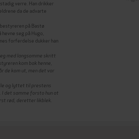
 stadig verre. Han drikker
reldrene da de advarte
, bestyreren på Bastø
r å hevne seg på Hugo,
nes forferdelse dukker han
 seg med langsomme skritt
estyreren kom bak henne,
når de kom ut, men det var
lle og lyttet til prestens
o. I det samme forsto hun at
t rød, deretter likblek.