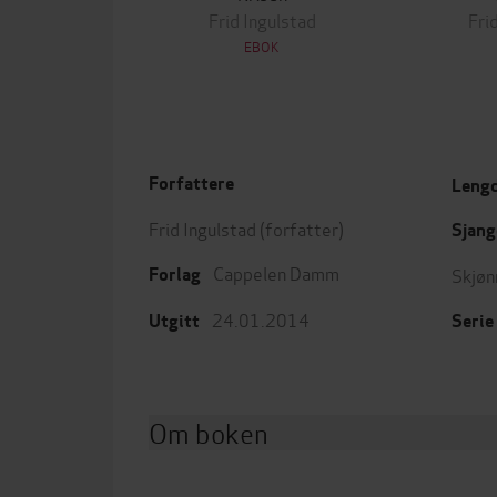
Frid Ingulstad
Fri
EBOK
Forfattere
Leng
Frid Ingulstad
(forfatter)
Sjang
Cappelen Damm
Skjøn
Forlag
24.01.2014
Utgitt
Serie
Om boken