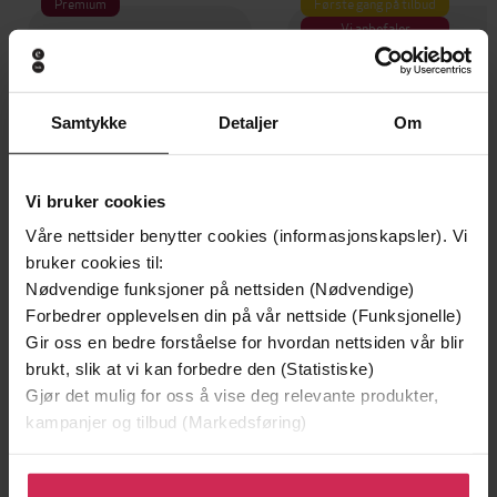
Premium
Første gang på tilbud
Vi anbefaler
Samtykke
Detaljer
Om
Vi bruker cookies
Våre nettsider benytter cookies (informasjonskapsler). Vi
bruker cookies til:
Nødvendige funksjoner på nettsiden (Nødvendige)
Forbedrer opplevelsen din på vår nettside (Funksjonelle)
79,-
109,-
Gir oss en bedre forståelse for hvordan nettsiden vår blir
En lykkelig familie
Mysteriet på Capri
brukt, slik at vi kan forbedre den (Statistiske)
Stian Hjelvin Andersen
Anders De la Motte
Gjør det mulig for oss å vise deg relevante produkter,
EBOK
EBOK
kampanjer og tilbud (Markedsføring)
Klikk på «Godta alle» for å gi oss ditt samtykke til å