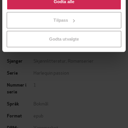
bruke cookies for alle disse formålene. Du kan også
Godta alle
tilpasse ditt samtykke til spesifikke formål ved å klikke
Maureen Child
(forfatter),
Jessica Lemmon
Forfattere
på «Tilpass». Du kan når som helst trekke tilbake eller
(forfatter),
Siv Barkald
(oversetter),
Mona
Tilpass
endre ditt samtykke.
Berge
(oversetter)
Harlequin
Forlag
Godta utvalgte
16.01.2026
Utgitt
Skjønnlitteratur
,
Romanserier
Sjanger
Harlequin passion
Serie
1
Nummer i
serie
Bokmål
Språk
epub
Format
Vannmerket
DRM-