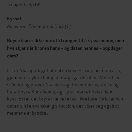
trenger hjelp til!
Kysset
Miniserie: Forrædersk flørt (1)
Royce klarer ikke motstå trangen til å kysse henne, men
hva skjer når broren hans
– og daten hennes – oppdager
dem?
Etter å ha oppdaget at daten hennes har planer om å fri,
gjemmer Taylor Thompson seg i garderoben. Mens hun
står der og prøver å samle seg, finner den mystiske og
hete Royce Knox henne, og i ly av mørket deler de et
kyss. Etter det bryter helvete løs. Ikke bare forlater hun
daten sin i en vanskelig situasjon, det viser seg også at
mennene er brødre ...