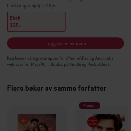
hun trenger hjelp til! Kyss…
Ebok
129,-
Legg i handlekurven
Kan leses i våre gratis apper for iPhone/iPad og Android, i
webleser for Mac/PC, i iBooks, på Kindle og PocketBook
Flere bøker av samme forfatter
Premium