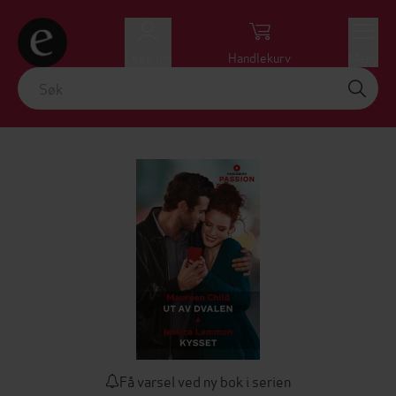
Logg inn
Handlekurv
Meny
Få varsel ved ny bok i serien