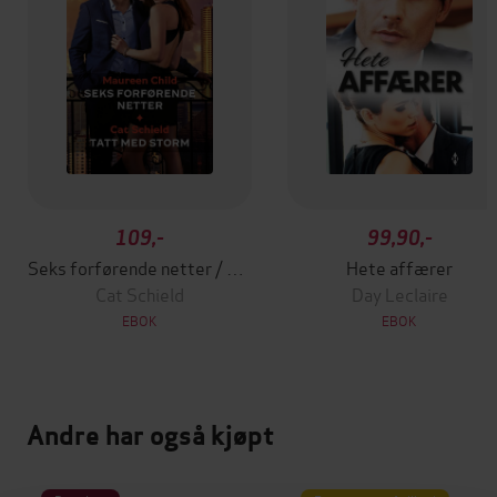
109,-
99,90,-
Seks forførende netter / Tatt med storm
Hete affærer
Cat Schield
Day Leclaire
EBOK
EBOK
Andre har også kjøpt