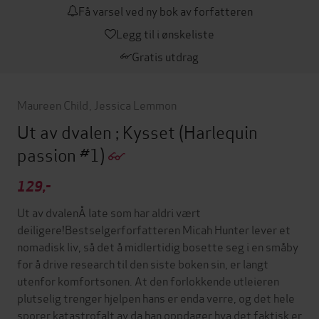
Få varsel ved ny bok av forfatteren
Legg til i ønskeliste
Gratis utdrag
Maureen Child
,
Jessica Lemmon
Ut av dvalen ; Kysset
(Harlequin
passion #1)
129,-
Ut av dvalenÅ late som har aldri vært
deiligere!Bestselgerforfatteren Micah Hunter lever et
nomadisk liv, så det å midlertidig bosette seg i en småby
for å drive research til den siste boken sin, er langt
utenfor komfortsonen. At den forlokkende utleieren
plutselig trenger hjelpen hans er enda verre, og det hele
sporer katastrofalt av da han oppdager hva det faktisk er