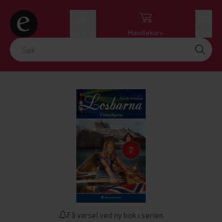
Logg inn
Handlekurv
Meny
Få varsel ved ny bok i serien