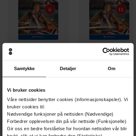
119,-
119,-
Julegaven
Tvilens tid
Samtykke
Detaljer
Om
Dorthe E. Erichsen
Dorthe E. Erichsen
EBOK
EBOK
Vi bruker cookies
Våre nettsider benytter cookies (informasjonskapsler). Vi
bruker cookies til:
Andre har også kjøpt
Nødvendige funksjoner på nettsiden (Nødvendige)
Forbedrer opplevelsen din på vår nettside (Funksjonelle)
Gir oss en bedre forståelse for hvordan nettsiden vår blir
Premium
Sjekk prisen!
brukt, slik at vi kan forbedre den (Statistiske)