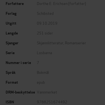
Dorthe E. Erichsen
(forfatter)
Forfattere
Schibsted
Forlag
09.10.2019
Utgitt
251
sider
Lengde
Skjønnlitteratur
,
Romanserier
Sjanger
Losbarna
Serie
7
Nummer i serie
Bokmål
Språk
epub
Format
Vannmerket
DRM-beskyttelse
9788251674492
ISBN