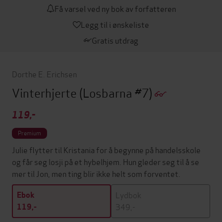
Få varsel ved ny bok av forfatteren
Legg til i ønskeliste
Gratis utdrag
Dorthe E. Erichsen
Vinterhjerte
(Losbarna #7)
119,-
Premium
Julie flytter til Kristania for å begynne på handelsskole
og får seg losji på et hybelhjem. Hun gleder seg til å se
mer til Jon, men ting blir ikke helt som forventet.
Lydbok
Ebok
349,-
119,-