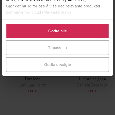
Gjør det mulig for oss å vise deg relevante produkter,
kampanjer og tilbud (Markedsføring)
Klikk på «Godta alle» for å gi oss ditt samtykke til å
bruke cookies for alle disse formålene. Du kan også
Godta alle
tilpasse ditt samtykke til spesifikke formål ved å klikke
på «Tilpass». Du kan når som helst trekke tilbake eller
Tilpass
endre ditt samtykke.
Godta utvalgte
349,-
199,-
Tørt land
Lucrezias gave
Jørn Lier Horst
Daniela Sacerdoti
EBOK
EBOK