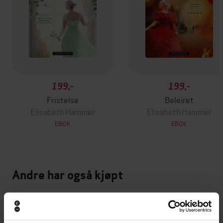
199,-
199,-
Fristelse
Beleiret
Elisabeth Hammer
Elisabeth Hammer
EBOK
EBOK
Andre har også kjøpt
Premium
Premium
Vinner av Rivertonprisen
Første gang på tilbud