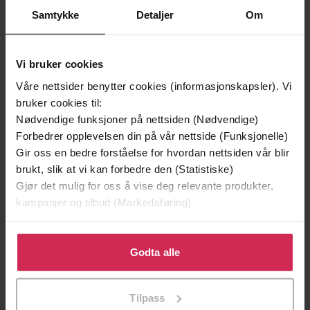
Samtykke
Detaljer
Om
Vi bruker cookies
Våre nettsider benytter cookies (informasjonskapsler). Vi
bruker cookies til:
Nødvendige funksjoner på nettsiden (Nødvendige)
Forbedrer opplevelsen din på vår nettside (Funksjonelle)
Gir oss en bedre forståelse for hvordan nettsiden vår blir
brukt, slik at vi kan forbedre den (Statistiske)
199,-
349,-
Gjør det mulig for oss å vise deg relevante produkter,
Minnesota
Utskudd
kampanjer og tilbud (Markedsføring)
Jo Nesbø
Jørn Lier Horst
EBOK
EBOK
Klikk på «Godta alle» for å gi oss ditt samtykke til å
bruke cookies for alle disse formålene. Du kan også
Godta alle
tilpasse ditt samtykke til spesifikke formål ved å klikke
på «Tilpass». Du kan når som helst trekke tilbake eller
Tilpass
endre ditt samtykke.
Elisabeth Hammer
(forfatter)