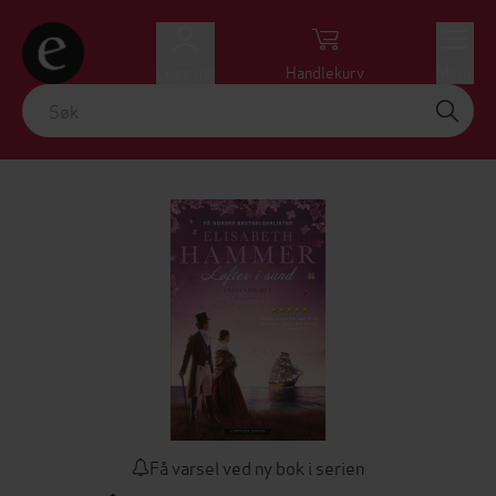
Logg inn
Handlekurv
Meny
Få varsel ved ny bok i serien