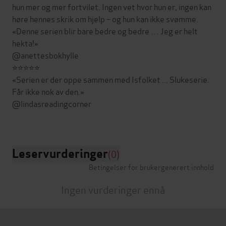
hun mer og mer fortvilet. Ingen vet hvor hun er, ingen kan
høre hennes skrik om hjelp – og hun kan ikke svømme.
«Denne serien blir bare bedre og bedre … Jeg er helt
hekta!»
@anettesbokhylle
⭐️⭐️⭐️⭐️⭐
«Serien er der oppe sammen med Isfolket ... Slukeserie.
Får ikke nok av den.»
@lindasreadingcorner
Leservurderinger
(0)
Betingelser for brukergenerert innhold
Ingen vurderinger ennå