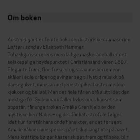
Om boken
Anstendighet
er femte bok i den historiske dramaserien
Løfter i sand
av Elisabeth Hammer.
Tobakkgrossererens overdådige maskeradeball er det
selskapelige høydepunktet i Christiansand våren 1807.
Elegante fruer, fine frøkner og stramme herremenn
skåler i edle dråper og svinger seg til lystig musikk på
dansegulvet, mens arme tjenestepiker haster mellom
kjøkken og ballsal. Men det hele får en brå slutt idet den
mektige fru Gyllenmark faller livløs om. I kaoset som
oppstår, får unge frøken Amalie Gren hjelp av den
mystiske herr Nabel – og det får katastrofale følger.
Idet hun forstår hans onde hensikter, er det for sent.
Amalie våkner innesperret på et skip langt ute på havet.
Mens kraftige bølger kaster skipet frem og tilbake, blir