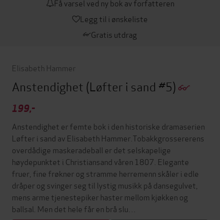
Få varsel ved ny bok av forfatteren
Legg til i ønskeliste
Gratis utdrag
Elisabeth Hammer
Anstendighet
(Løfter i sand #5)
199,-
Anstendighet er femte bok i den historiske dramaserien
Løfter i sand av Elisabeth Hammer.Tobakkgrossererens
overdådige maskeradeball er det selskapelige
høydepunktet i Christiansand våren 1807. Elegante
fruer, fine frøkner og stramme herremenn skåler i edle
dråper og svinger seg til lystig musikk på dansegulvet,
mens arme tjenestepiker haster mellom kjøkken og
ballsal. Men det hele får en brå slu…