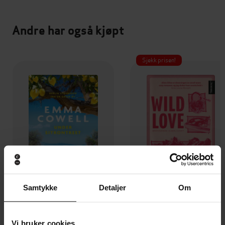
Andre har også kjøpt
Sjekk prisen!
Samtykke
Detaljer
Om
229,-
199,-
Vi bruker cookies
Under sitrontreet
Wild love