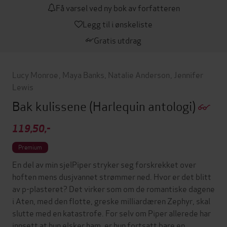
Få varsel ved ny bok av forfatteren
Legg til i ønskeliste
Gratis utdrag
Lucy Monroe
,
Maya Banks
,
Natalie Anderson
,
Jennifer
Lewis
Bak kulissene
(Harlequin antologi)
119,50,-
Premium
En del av min sjelPiper stryker seg forskrekket over
hoften mens dusjvannet strømmer ned. Hvor er det blitt
av p-plasteret? Det virker som om de romantiske dagene
i Aten, med den flotte, greske milliardæren Zephyr, skal
slutte med en katastrofe. For selv om Piper allerede har
innsett at hun elsker ham, er hun fortsatt bare en