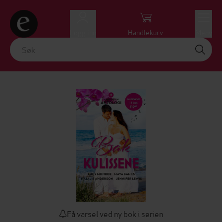
Logg inn
Handlekurv
Meny
Få varsel ved ny bok i serien