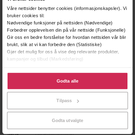
Emma Cowell
Elsie Silver
Våre nettsider benytter cookies (informasjonskapsler). Vi
EBOK
EBOK
bruker cookies til:
Nødvendige funksjoner på nettsiden (Nødvendige)
Forbedrer opplevelsen din på vår nettside (Funksjonelle)
Gir oss en bedre forståelse for hvordan nettsiden vår blir
brukt, slik at vi kan forbedre den (Statistiske)
Lucy Monroe
(forfatter),
Maya Banks
Forfattere
Gjør det mulig for oss å vise deg relevante produkter,
(forfatter),
Natalie Anderson
(forfatter),
kampanjer og tilbud (Markedsføring)
Jennifer Lewis
(forfatter),
Monica Eikenes
(oversetter),
Ann Mari Thorhus
Klikk på «Godta alle» for å gi oss ditt samtykke til å
(oversetter),
Turid Lunden
(oversetter),
bruke cookies for alle disse formålene. Du kan også
Godta alle
Rita Grødahl
(oversetter)
tilpasse ditt samtykke til spesifikke formål ved å klikke
Harlequin
Forlag
på «Tilpass». Du kan når som helst trekke tilbake eller
Tilpass
endre ditt samtykke.
09.05.2025
Utgitt
Skjønnlitteratur
,
Romanserier
Godta utvalgte
Sjanger
Harlequin antologi
Serie