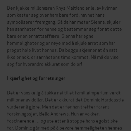
Den kjekke millionæren Rhys Maitland er lei av kvinner
som kaster seg over ham bare fordi navnet hans
symboliserer fremgang. Så da han møter Sienna, skjuler
han sannheten for henne og bestemmer seg for at dette
bare er en ennattsaffære. Sienna har egne
hemmeligheter og er nøye med å skjule arret som har
preget hele livet hennes. Da begge skjønner at én natt
ikke er nok, er sannhetens time kommet. Nå må de vise
seg for hverandre akkurat som de er!
I kjærlighet og forretninger
Det er vanskelig å takke nei til et familieimperium verdt
millioner av dollar. Det er akkurat det Dominic Hardcastle
vurderer å gjøre. Men det er før han treffer farens
forskningssjef, Bella Andrews. Hun er vakker,
fascinerende …
og
ute etter å stoppe hans egoistiske
far. Dominic går med på å bevare hemmeligheten hennes