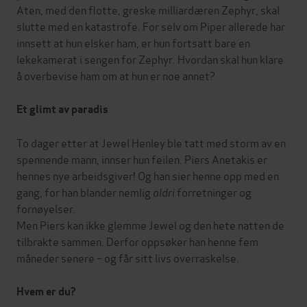
Aten, med den flotte, greske milliardæren Zephyr, skal
slutte med en katastrofe. For selv om Piper allerede har
innsett at hun elsker ham, er hun fortsatt bare en
lekekamerat i sengen for Zephyr. Hvordan skal hun klare
å overbevise ham om at hun er noe annet?
Et glimt av paradis
To dager etter at Jewel Henley ble tatt med storm av en
spennende mann, innser hun feilen. Piers Anetakis er
hennes nye arbeidsgiver! Og han sier henne opp med en
gang, for han blander nemlig
aldri
forretninger og
fornøyelser.
Men Piers kan ikke glemme Jewel og den hete natten de
tilbrakte sammen. Derfor oppsøker han henne fem
måneder senere – og får sitt livs overraskelse.
Hvem er du?