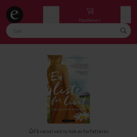
Logg inn
Handlekurv
Meny
Få varsel ved ny bok av forfatteren