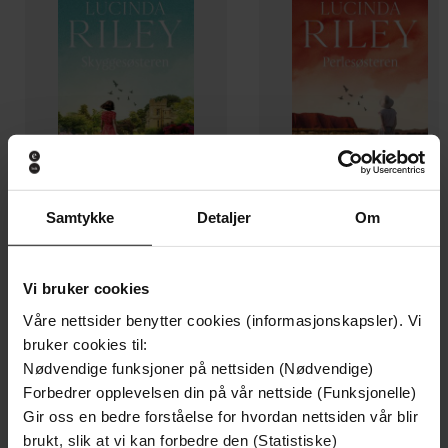
Samtykke
Detaljer
Om
249,-
249,-
Skyggesøsteren
Perlesøsteren
Lucinda Riley
Lucinda Riley
Vi bruker cookies
EBOK
EBOK
Våre nettsider benytter cookies (informasjonskapsler). Vi
bruker cookies til:
Nødvendige funksjoner på nettsiden (Nødvendige)
Forbedrer opplevelsen din på vår nettside (Funksjonelle)
Gir oss en bedre forståelse for hvordan nettsiden vår blir
Lori Nelson Spielman
(forfatter),
Kirsti
Forfattere
brukt, slik at vi kan forbedre den (Statistiske)
Vogt
(oversetter)