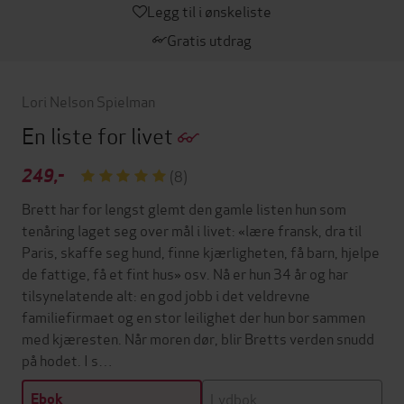
Legg til i ønskeliste
Gratis utdrag
Lori Nelson Spielman
En liste for livet
249,-
(8)
Brett har for lengst glemt den gamle listen hun som
tenåring laget seg over mål i livet: «lære fransk, dra til
Paris, skaffe seg hund, finne kjærligheten, få barn, hjelpe
de fattige, få et fint hus» osv. Nå er hun 34 år og har
tilsynelatende alt: en god jobb i det veldrevne
familiefirmaet og en stor leilighet der hun bor sammen
med kjæresten. Når moren dør, blir Bretts verden snudd
på hodet. I s…
Lydbok
Ebok