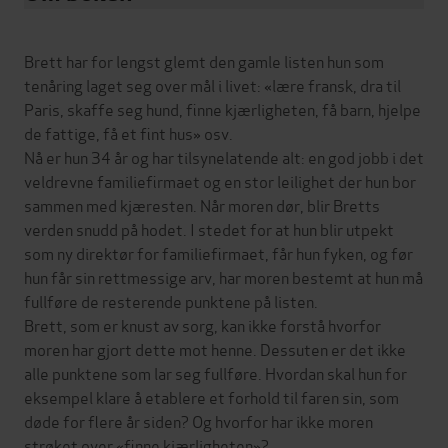
Brett har for lengst glemt den gamle listen hun som
tenåring laget seg over mål i livet: «lære fransk, dra til
Paris, skaffe seg hund, finne kjærligheten, få barn, hjelpe
de fattige, få et fint hus» osv.
Nå er hun 34 år og har tilsynelatende alt: en god jobb i det
veldrevne familiefirmaet og en stor leilighet der hun bor
sammen med kjæresten. Når moren dør, blir Bretts
verden snudd på hodet. I stedet for at hun blir utpekt
som ny direktør for familiefirmaet, får hun fyken, og før
hun får sin rettmessige arv, har moren bestemt at hun må
fullføre de resterende punktene på listen.
Brett, som er knust av sorg, kan ikke forstå hvorfor
moren har gjort dette mot henne. Dessuten er det ikke
alle punktene som lar seg fullføre. Hvordan skal hun for
eksempel klare å etablere et forhold til faren sin, som
døde for flere år siden? Og hvorfor har ikke moren
strøket over «finne kjærligheten»?