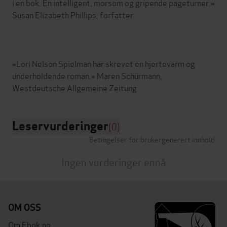
i en bok. En intelligent, morsom og gripende pageturner.»
Susan Elizabeth Phillips, forfatter
«Lori Nelson Spielman har skrevet en hjertevarm og
underholdende roman.» Maren Schürmann,
Leservurderinger
(0)
Betingelser for brukergenerert innhold
Ingen vurderinger ennå
OM OSS
Om Ebok.no