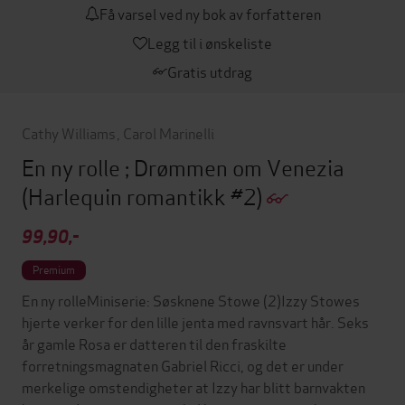
Få varsel ved ny bok av forfatteren
Legg til i ønskeliste
Gratis utdrag
Cathy Williams
,
Carol Marinelli
En ny rolle ; Drømmen om Venezia
(Harlequin romantikk #2)
99,90,-
Premium
En ny rolleMiniserie: Søsknene Stowe (2)Izzy Stowes
hjerte verker for den lille jenta med ravnsvart hår. Seks
år gamle Rosa er datteren til den fraskilte
forretningsmagnaten Gabriel Ricci, og det er under
merkelige omstendigheter at Izzy har blitt barnvakten