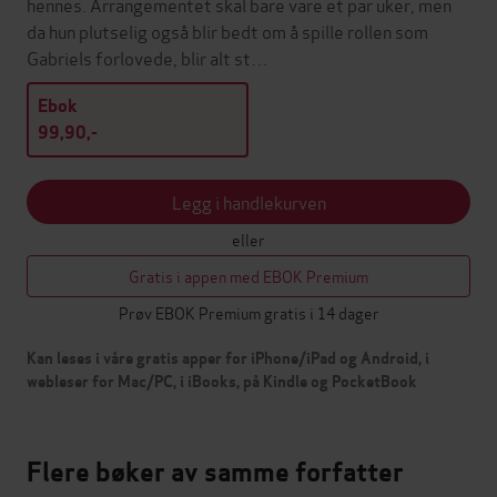
hennes. Arrangementet skal bare vare et par uker, men
da hun plutselig også blir bedt om å spille rollen som
Gabriels forlovede, blir alt st…
Ebok
99,90,-
Legg i handlekurven
eller
Gratis i appen med EBOK Premium
Prøv EBOK Premium gratis i 14 dager
Kan leses i våre gratis apper for iPhone/iPad og Android, i
webleser for Mac/PC, i iBooks, på Kindle og PocketBook
Flere bøker av samme forfatter