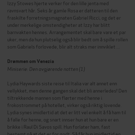
Izzy Stowes hjerte verker for den lille jenta med
ravnsvart hår. Seks år gamle Rosa er datteren til den
fraskilte forretningsmagnaten Gabriel Ricci, og det er
under merkelige omstendigheter at Izzy har blitt
barnvakten hennes. Arrangementet skal bare vare et par
uker, men da hun plutselig også blir bedt om å spille rollen
som Gabriels forlovede, blir alt straks mer innviklet ...
Drømmen om Venezia
Miniserie: Den avgjørende natten (1)
Lydia Haywards siste reise til Italia var alt annet enn
vellykket, men denne gangen skal det bli annerledes! Den
tiltrekkende mannen som flørter med henne i
frokostrommet på hotellet, virker også riktig lovende.
Lydia synes imidlertid at det er litt vel enkelt å få ham til
å falle for henne, og snart innser hun at hun bare er en
brikke i Raul Di Savos spill. Hun forlater ham, fast
bestemt på at det er for godt. Så får hun imidlertid en