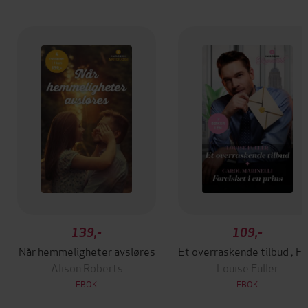
139,-
109,-
Når hemmeligheter avsløres
Et overraskende tilbud ; 
Alison Roberts
Louise Fuller
EBOK
EBOK