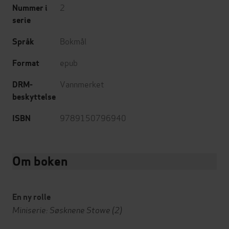
2
Nummer i
serie
Bokmål
Språk
epub
Format
Vannmerket
DRM-
beskyttelse
9789150796940
ISBN
Om boken
En ny rolle
Miniserie: Søsknene Stowe (2)