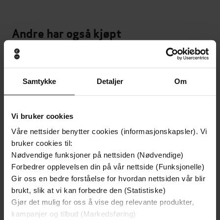
Andre har også kjøpt
Premium
Første gang på tilbud
Vi anbefaler
Samtykke
Detaljer
Om
Vi bruker cookies
Våre nettsider benytter cookies (informasjonskapsler). Vi
bruker cookies til:
Nødvendige funksjoner på nettsiden (Nødvendige)
Forbedrer opplevelsen din på vår nettside (Funksjonelle)
Gir oss en bedre forståelse for hvordan nettsiden vår blir
brukt, slik at vi kan forbedre den (Statistiske)
Gjør det mulig for oss å vise deg relevante produkter,
79,-
109,-
kampanjer og tilbud (Markedsføring)