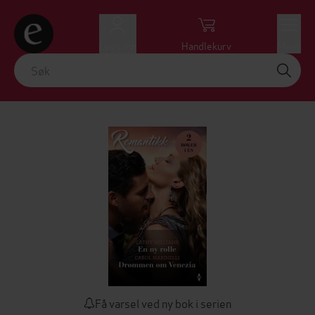
Logg inn
Handlekurv
Meny
Få varsel ved ny bok i serien