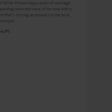
e?After fifteen happy years of marriage,
spending more and more of his time with a
m that's stirring up tempers in the local
st outspok…
 Mac/PC