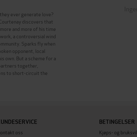
Inge
 they ever generate love?
 Courtenay discovers that
 more and more of his time
 work, a controversial wind
community. Sparks fly when
poken opponent, local
his own. But a scheme for a
partners together,
ns to short-circuit the
KUNDESERVICE
BETINGELSER
ontakt oss
Kjøps- og bruksvi