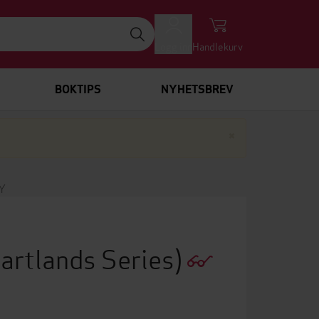
Logg inn
Handlekurv
BOKTIPS
NYHETSBREV
Lukk
×
Y
artlands Series)