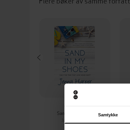
Flere bøker av samme forfat
23,-
Sand in My Shoes
Samtykke
Jenny Harper
EBOK