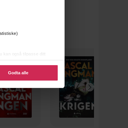
atistiske)
u kan også tilpasse ditt
 eller endre ditt samtykke.
Godta alle