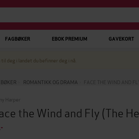
FAGBØKER
EBOK PREMIUM
GAVEKORT
 til deg i landet du befinner deg i nå.
EBØKER
ROMANTIKK OG DRAMA
FACE THE WIND AND FL
ny Harper
ace the Wind and Fly
(The He
,-