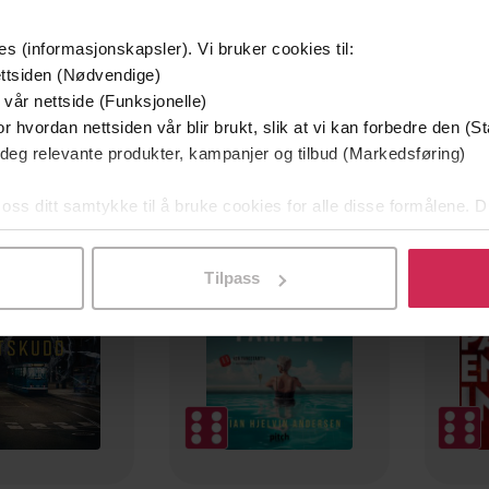
es (informasjonskapsler). Vi bruker cookies til:
ttsiden (Nødvendige)
 vår nettside (Funksjonelle)
r hvordan nettsiden vår blir brukt, slik at vi kan forbedre den (St
 deg relevante produkter, kampanjer og tilbud (Markedsføring)
mium
Premium
 oss ditt samtykke til å bruke cookies for alle disse formålene. D
g på tilbud
l ved å klikke på «Tilpass». Du kan når som helst trekke tilbake
Tilpass