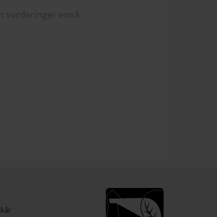
n vurderinger ennå
lkår