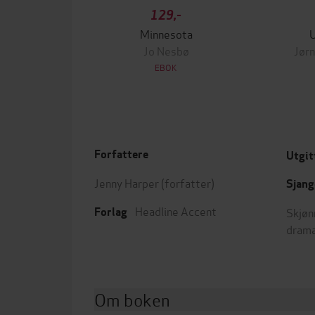
129,-
Minnesota
Jo Nesbø
Jørn
EBOK
Forfattere
Utgit
Jenny Harper
(forfatter)
Sjang
Headline Accent
Skjøn
Forlag
dram
Om boken