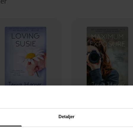
ter
49,-
25,-
Loving Susie
Maximum Exposure
Detaljer
Jenny Harper
Jenny Harper
EBOK
EBOK