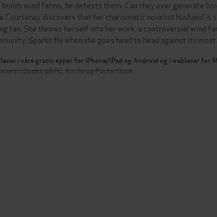
 builds wind farms, he detests them. Can they ever generate lov
e Courtenay discovers that her charismatic novelist husband is 
ng fan. She throws herself into her work, a controversial wind far
munity. Sparks fly when she goes head to head against its mo
leses i våre gratis apper for iPhone/iPad og Android og i webleser for
leses i iBooks, på PC, Kindle og PocketBook