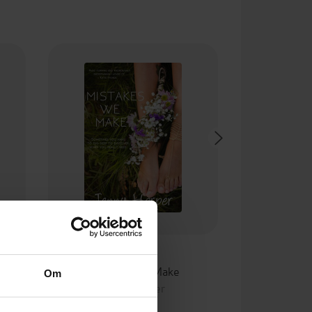
49,-
Mistakes We Make
Om
Jenny Harper
EBOK