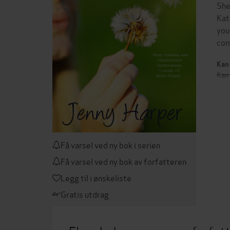
She
Kat
you
com
Kan 
Kan 
Få varsel ved ny bok i serien
Få varsel ved ny bok av forfatteren
Legg til i ønskeliste
Gratis utdrag