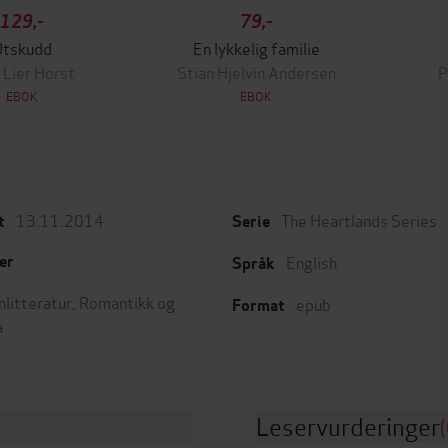
129,-
79,-
Utskudd
En lykkelig familie
 Lier Horst
Stian Hjelvin Andersen
P
EBOK
EBOK
13.11.2014
The Heartlands Series
t
Serie
English
er
Språk
nlitteratur
,
Romantikk og
epub
Format
a
Leservurderinger
(