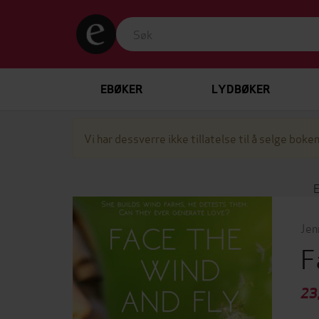
EBØKER
LYDBØKER
Vi har dessverre ikke tillatelse til å selge boken
Jen
F
23