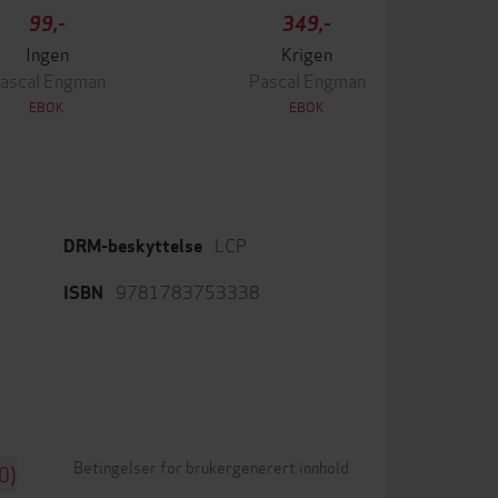
99,-
349,-
Ingen
Krigen
ascal Engman
Pascal Engman
EBOK
EBOK
LCP
DRM-beskyttelse
9781783753338
ISBN
Betingelser for brukergenerert innhold
0)