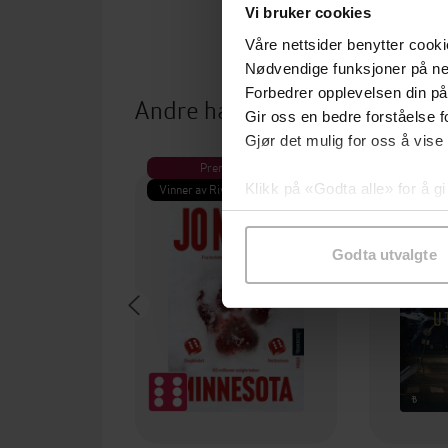
Vi bruker cookies
Våre nettsider benytter cooki
Nødvendige funksjoner på ne
Forbedrer opplevelsen din på
Andre har også kjøpt
Gir oss en bedre forståelse fo
Gjør det mulig for oss å vise
Premium
Pre
Klikk på «Godta alle» for å gi
Vinner av Rivertonprisen
Første gan
samtykke til spesifikke formå
Godta utvalgte