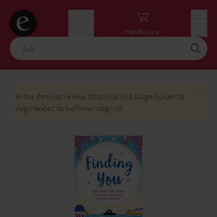
Logg inn
Handlekurv
Meny
Lu
×
Vi har dessverre ikke tillatelse til å selge boken til
deg i landet du befinner deg i nå.