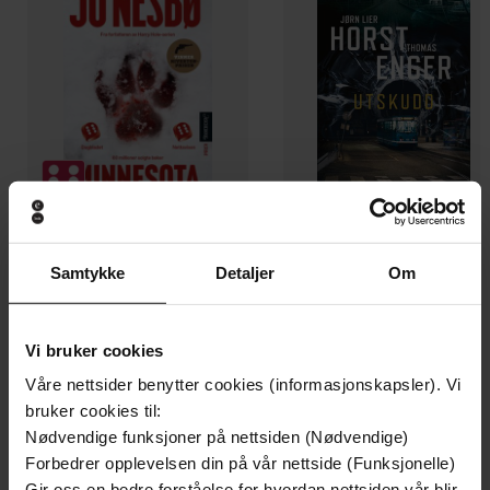
199,-
349,-
Samtykke
Detaljer
Om
Minnesota
Utskudd
Jo Nesbø
Jørn Lier Horst
EBOK
EBOK
Vi bruker cookies
Våre nettsider benytter cookies (informasjonskapsler). Vi
bruker cookies til:
Nødvendige funksjoner på nettsiden (Nødvendige)
A hilarious, romantic read that will have you
Forbedrer opplevelsen din på vår nettside (Funksjonelle)
Undertittel
Gir oss en bedre forståelse for hvordan nettsiden vår blir