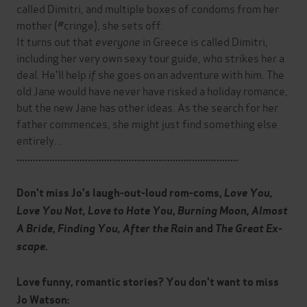
called Dimitri, and multiple boxes of condoms from her
mother (#cringe), she sets off.
It turns out that
everyone
in Greece is called Dimitri,
including her very own sexy tour guide, who strikes her a
deal. He'll help
if
she goes on an adventure with him. The
old Jane would have never have risked a holiday romance,
but the new Jane has other ideas. As the search for her
father commences, she might just find something else
entirely...
.................................................................................
Don't miss Jo's laugh-out-loud rom-coms,
Love You,
Love You Not, Love to Hate You
,
Burning Moon, Almost
A Bride
,
Finding You, After the Rain
and
The Great Ex-
scape
.
Love funny, romantic stories? You don't want to miss
Jo Watson: