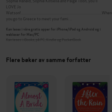
Sophie Ranald, Sophie Kinsella and Paige Toon, you'll
LOVE Jo
Watson!.................................................................................When
you go to Greece to meet your fami…
Kan leses i våre gratis apper for iPhone/iPad og Android og i
webleser for Mac/PC
Kan leses i iBooks, på PC, Kindle og PocketBook
Flere bøker av samme forfatter