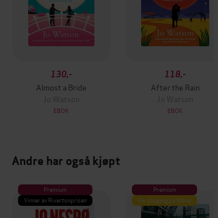
130,-
118,-
Almost a Bride
After the Rain
Jo Watson
Jo Watson
EBOK
EBOK
Andre har også kjøpt
Premium
Premium
Vinner av Rivertonprisen
Første gang på tilbud