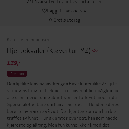
Få varsel ved ny bok av forfatteren
Legg til i ønskeliste
Gratis utdrag
Kate Helen Simonsen
Hjertekvaler
(Kløvertun #2)
129,-
Premium
Den kjekke lensmannsdrengen Einar klarer ikke å skjule
sin begeistring for Helene. Hun innser at hun må glemme
alle drømmerier om Gabriel, som er forlovet med Frida.
Spørsmålet er bare om hun greier det … Hendene deres
berørte hverandre så vidt. Det kjentes som om hun ble
truffet av lynet. Hun skjemtes over det, han som hadde
kjæreste og all ting. Men hun kunne ikke rå med det.