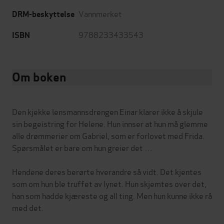
Vannmerket
DRM-beskyttelse
9788233433543
ISBN
Om boken
Den kjekke lensmannsdrengen Einar klarer ikke å skjule
sin begeistring for Helene. Hun innser at hun må glemme
alle drømmerier om Gabriel, som er forlovet med Frida.
Spørsmålet er bare om hun greier det …
Hendene deres berørte hverandre så vidt. Det kjentes
som om hun ble truffet av lynet. Hun skjemtes over det,
han som hadde kjæreste og all ting. Men hun kunne ikke rå