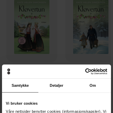
129,-
129,-
Bryllupet
Lykkens pris
Kate Helen Simonsen
Kate Helen Simonsen
Samtykke
Detaljer
Om
EBOK
EBOK
Vi bruker cookies
Våre nettsider benytter cookies (informasjonskapsler). Vi