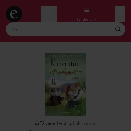
Logg inn
Handlekurv
Meny
Få varsel ved ny bok i serien