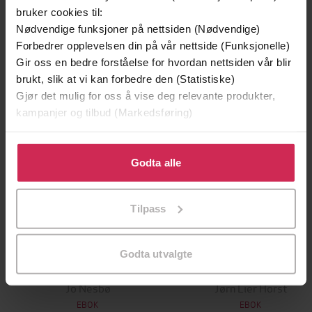
Andre har også kjøpt
bruker cookies til:
Nødvendige funksjoner på nettsiden (Nødvendige)
Premium
Premium
Forbedrer opplevelsen din på vår nettside (Funksjonelle)
Vinner av Rivertonprisen
Første gang på tilbud
Gir oss en bedre forståelse for hvordan nettsiden vår blir
brukt, slik at vi kan forbedre den (Statistiske)
Gjør det mulig for oss å vise deg relevante produkter,
kampanjer og tilbud (Markedsføring)
Klikk på «Godta alle» for å gi oss ditt samtykke til å
bruke cookies for alle disse formålene. Du kan også
Godta alle
tilpasse ditt samtykke til spesifikke formål ved å klikke
på «Tilpass». Du kan når som helst trekke tilbake eller
Tilpass
endre ditt samtykke.
199,-
349,-
Godta utvalgte
Minnesota
Utskudd
Jo Nesbø
Jørn Lier Horst
EBOK
EBOK