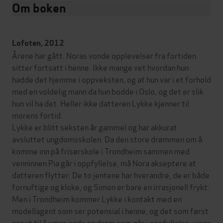
Om boken
Lofoten, 2012
Årene har gått. Noras vonde opplevelser fra fortiden
sitter fortsatt i henne. Ikke mange vet hvordan hun
hadde det hjemme i oppveksten, og at hun var i et forhold
med en voldelig mann da hun bodde i Oslo, og det er slik
hun vil ha det. Heller ikke datteren Lykke kjenner til
morens fortid.
Lykke er blitt seksten år gammel og har akkurat
avsluttet ungdomsskolen. Da den store drømmen om å
komme inn på frisørskole i Trondheim sammen med
venninnen Pia går i oppfyllelse, må Nora akseptere at
datteren flytter. De to jentene har hverandre, de er både
fornuftige og kloke, og Simon er bare en irrasjonell frykt.
Men i Trondheim kommer Lykke i kontakt med en
modellagent som ser potensial i henne, og det som først
ser ut til å være enda en drøm som går i oppfyllelse, viser