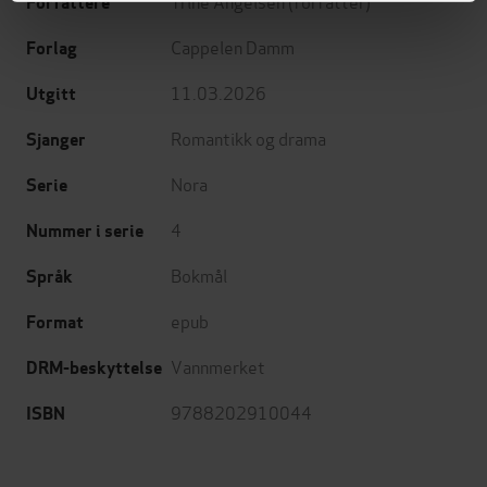
Trine Angelsen
(forfatter)
Forfattere
Cappelen Damm
Forlag
11.03.2026
Utgitt
Romantikk og drama
Sjanger
Nora
Serie
4
Nummer i serie
Bokmål
Språk
epub
Format
Vannmerket
DRM-beskyttelse
9788202910044
ISBN