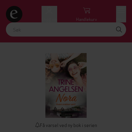
Logg inn
Handlekurv
Meny
Få varsel ved ny bok i serien