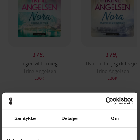
179,-
179,-
Ingen vil tro meg
Hvorfor lot jeg det skje?
Trine Angelsen
Trine Angelsen
EBOK
EBOK
Andre har også kjøpt
Samtykke
Detaljer
Om
Premium
Premium