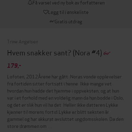
Få varsel ved ny bok av forfatteren
Legg til i ønskeliste
Gratis utdrag
Trine Angelsen
Hvem snakker sant?
(Nora #4)
179,-
Lofoten, 2012Årene har gått. Noras vonde opplevelser
fra fortiden sitter fortsatt i henne. Ikke mange vet
hvordan hun hadde det hjemme i oppveksten, og at hun
var i et forhold med en voldelig mann da hun bodde i Oslo,
og det er slik hun vil ha det. Heller ikke datteren Lykke
kjenner til morens fortid.Lykke er blitt seksten år
gammel og har akkurat avsluttet ungdomsskolen. Da den
store drømmen om …