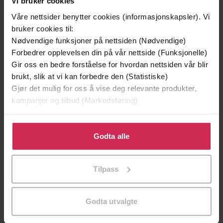
Vi bruker cookies
Våre nettsider benytter cookies (informasjonskapsler). Vi
bruker cookies til:
Nødvendige funksjoner på nettsiden (Nødvendige)
Forbedrer opplevelsen din på vår nettside (Funksjonelle)
Gir oss en bedre forståelse for hvordan nettsiden vår blir
brukt, slik at vi kan forbedre den (Statistiske)
Gjør det mulig for oss å vise deg relevante produkter,
kampanjer og tilbud (Markedsføring)
Klikk på «Godta alle» for å gi oss ditt samtykke til å
349,-
149,-
bruke cookies for alle disse formålene. Du kan også
Godta alle
Utskudd
En lykkelig familie
tilpasse ditt samtykke til spesifikke formål ved å klikke
Jørn Lier Horst
Stian Hjelvin Andersen
på «Tilpass». Du kan når som helst trekke tilbake eller
Tilpass
EBOK
EBOK
endre ditt samtykke.
Godta utvalgte