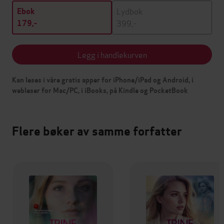
Lydbok
Ebok
399,-
179,-
Legg i handlekurven
Kan leses i våre gratis apper for iPhone/iPad og Android, i
webleser for Mac/PC, i iBooks, på Kindle og PocketBook
Flere bøker av samme forfatter