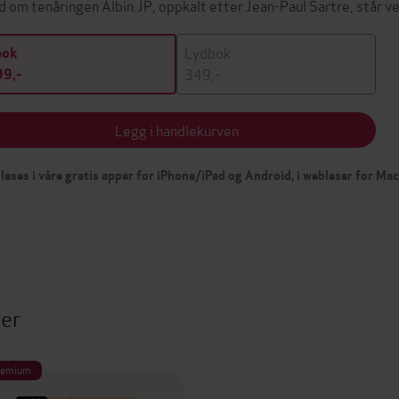
d om tenåringen Albin.JP, oppkalt etter Jean-Paul Sartre, står 
Lydbok
bok
349,-
9,-
Legg i handlekurven
leses i våre gratis apper for iPhone/iPad og Android, i webleser for Ma
ter
remium