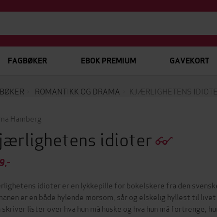
FAGBØKER
EBOK PREMIUM
GAVEKORT
BØKER
ROMANTIKK OG DRAMA
KJÆRLIGHETENS IDIOT
ma Hamberg
jærlighetens idioter
9,-
rlighetens idioter er en lykkepille for bokelskere fra den sve
anen er en både hylende morsom, sår og elskelig hyllest til livet 
 skriver lister over hva hun må huske og hva hun må fortrenge, hun