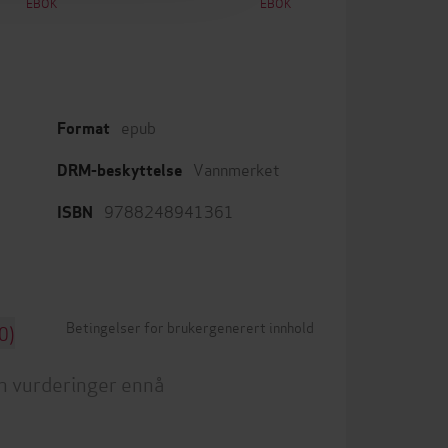
EBOK
EBOK
epub
Format
Vannmerket
DRM-beskyttelse
9788248941361
ISBN
Betingelser for brukergenerert innhold
0)
n vurderinger ennå