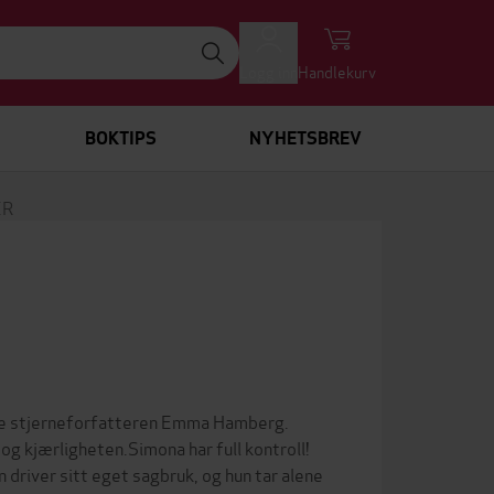
Logg inn
Handlekurv
BOKTIPS
NYHETSBREV
ER
nske stjerneforfatteren Emma Hamberg.
og kjærligheten.Simona har full kontroll!
 driver sitt eget sagbruk, og hun tar alene