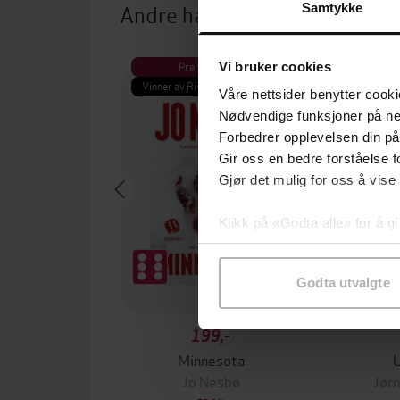
Andre har også kjøpt
Samtykke
Premium
Pre
Vi bruker cookies
Vinner av Rivertonprisen
Første gan
Våre nettsider benytter cooki
Nødvendige funksjoner på ne
Forbedrer opplevelsen din på
Gir oss en bedre forståelse fo
Gjør det mulig for oss å vise
Klikk på «Godta alle» for å gi
samtykke til spesifikke formå
Godta utvalgte
199,-
Minnesota
Jo Nesbø
Jørn