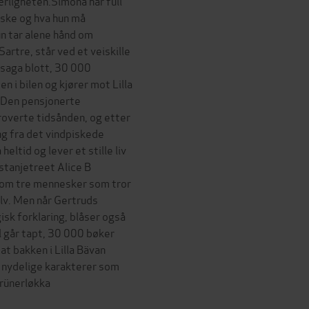
jærligheten.Simona har full
huske og hva hun må
un tar alene hånd om
artre, står ved et veiskille
n saga blott, 30 000
n i bilen og kjører mot Lilla
.Den pensjonerte
roverte tidsånden, og etter
ng fra det vindpiskede
eltid og lever et stille liv
stanjetreet Alice B
g om tre mennesker som tror
lv. Men når Gertruds
isk forklaring, blåser også
l går tapt, 30 000 bøker
at bakken i Lilla Bävan
g nydelige karakterer som