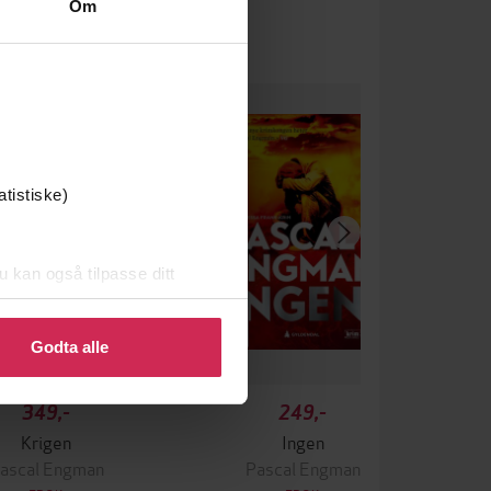
Om
atistiske)
u kan også tilpasse ditt
 eller endre ditt samtykke.
Godta alle
349,-
249,-
Krigen
Ingen
ascal Engman
Pascal Engman