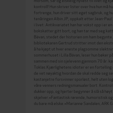
morsom, sår og elskelig hyllest til livet og k
kontroll! Hun skriver lister over hva hun må 
fortrenge, hun driver sitt eget sagbruk, og h
tenåringen Albin.JP, oppkalt etter Jean-Paul S
i livet: Antikvariatet han har vokst opp i er e
bokskatter gitt bort, og han tar med seg katte
Bävan, stedet der historien om ham begynte
bibliotekaren Gertrud stritter imot den ekst
å ha kjøpt ut hver eneste plagsomme slektni
sommerhuset i Lilla Bävan, leser hun bøker på h
sammen med sin sjelevenn gjennom 70 år: ka
Toklas.Kjærlighetens idioter er en fortellin
de vet nøyaktig hvordan de skal redde seg se
kastanjetre forsvinner sporløst, helt uten log
våre venners redningsmanualer bort. Kontrol
dukker opp, og hjerter begynner å slå så høyt 
skjelver.«Fantastisk rørende, humoristisk o