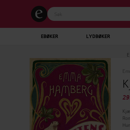
EBØKER
LYDBØKER
E
Em
K
29
Kjæ
Rom
Hun