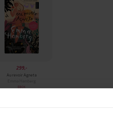
299,-
Au revoir Agneta
Emma Hamberg
EBOK