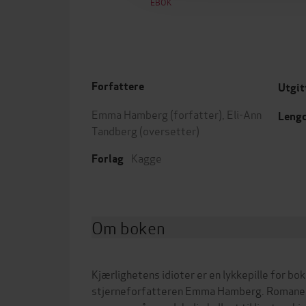
EBOK
Forfattere
Utgit
Emma Hamberg
(forfatter),
Eli-Ann
Leng
Tandberg
(oversetter)
Kagge
Forlag
Om boken
Kjærlighetens idioter er en lykkepille for bo
stjerneforfatteren Emma Hamberg. Romanen