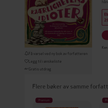
hån
E
29
Kan 
Få varsel ved ny bok av forfatteren
Legg til i ønskeliste
Gratis utdrag
Flere bøker av samme forfat
Premium
P