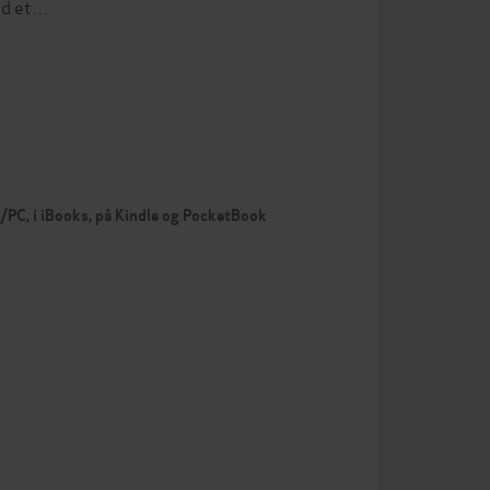
ved et…
c/PC, i iBooks, på Kindle og PocketBook