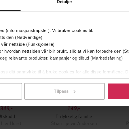
Detaljer
mium
Premium
g på tilbud
es (informasjonskapsler). Vi bruker cookies til:
ttsiden (Nødvendige)
 vår nettside (Funksjonelle)
r hvordan nettsiden vår blir brukt, slik at vi kan forbedre den (St
 deg relevante produkter, kampanjer og tilbud (Markedsføring)
 oss ditt samtykke til å bruke cookies for alle disse formålene. D
l ved å klikke på «Tilpass». Du kan når som helst trekke tilbake
Tilpass
349,-
149,-
Utskudd
En lykkelig familie
 Lier Horst
Stian Hjelvin Andersen
P