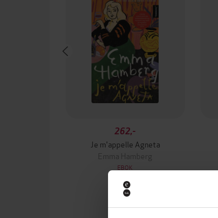
262,-
Je m'appelle Agneta
Emma Hamberg
EBOK