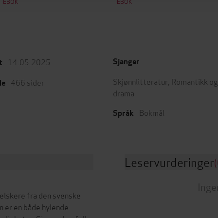
EBOK
EBOK
14.05.2025
Sjanger
t
Skjønnlitteratur
,
Romantikk og
466
sider
de
drama
Bokmål
Språk
Leservurderinger
(
Inge
kelskere fra den svenske
 er en både hylende