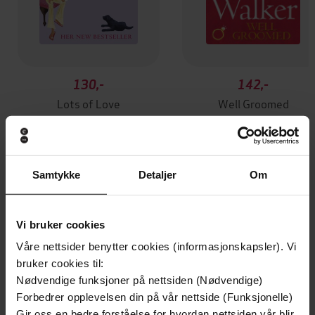
130,-
142,-
Lots of Love
Well Groomed
Fiona Walker
Fiona Walker
EBOK
EBOK
Samtykke
Detaljer
Om
Andre har også kjøpt
Vi bruker cookies
Våre nettsider benytter cookies (informasjonskapsler). Vi
Premium
Premium
bruker cookies til:
Vinner av Rivertonprisen
Første gang på tilbud
Nødvendige funksjoner på nettsiden (Nødvendige)
Forbedrer opplevelsen din på vår nettside (Funksjonelle)
Gir oss en bedre forståelse for hvordan nettsiden vår blir