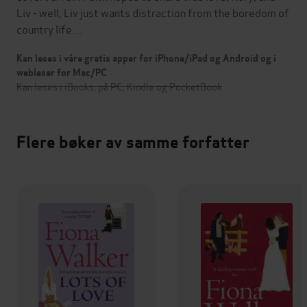
Liv - well, Liv just wants distraction from the boredom of
country life…
Kan leses i våre gratis apper for iPhone/iPad og Android og i
webleser for Mac/PC
Kan leses i iBooks, på PC, Kindle og PocketBook
Flere bøker av samme forfatter