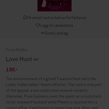
Få varsel ved ny bok av forfatteren
Legg til i ønskeliste
Gratis utdrag
Fiona Walker
Love Hunt
130,-
The announcement of a grand Treasure Hunt sets the
Lodes Valley ladies' hearts aflutter. The cash is only part
of the appeal: a win could solve several romantic
dilemmas. Pixie Guinness sees the quest as a route back
to her wayward husband while Pheely is spurred into a
covert affair. Faith hopes to snare true love, Rory; and