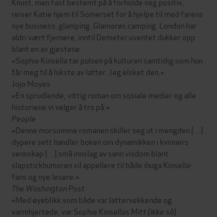
Knust, men fast bestemt på å forholde seg positiv,
reiser Katie hjem til Somerset for å hjelpe til med farens
nye business: glamping. Glamorøs camping. London har
aldri vært fjernere, inntil Demeter uventet dukker opp
blant en av gjestene.
«Sophie Kinsella tar pulsen på kulturen samtidig som hun
får meg til å hikste av latter. Jeg elsket den.»
Jojo Moyes
«En sprudlende, vittig roman om sosiale medier og alle
historiene vi velger å tro på.»
People
«Denne morsomme romanen skiller seg ut i mengden […]
dypere sett handler boken om dynamikken i kvinners
vennskap […] små innslag av sann visdom blant
slapstickhumoren vil appellere til både ihuga Kinsella-
fans og nye lesere.»
The Washington Post
«Med øyeblikk som både var lattervekkende og
varmhjertede, var Sophie Kinsellas
Mitt (ikke så)