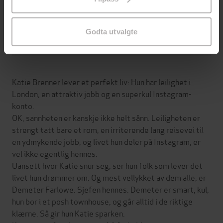
endre ditt samtykke.
9788205501041
ISBN
Godta utvalgte
Om boken
Katie Brenner lever et perfekt liv: Hun har leilighet i
London, en attraktiv jobb og en superkul Instagram-
konto.
OK, sannheten er kanskje ikke helt sånn. Leiligheten er
strengt tatt bare et rom, en irriterende lang reisevei til
en ydmykende jobb, og livet hun deler på Instagram, er
vel ikke egentlig hennes.
Uansett hvor Katie snur seg, ser hun folk som lever det
livet hun drømmer om. Og mest vellykket av dem alle, er
Demeter Farlowe. Sjefen hennes. Demeter er smart, kul,
hun bor i et posh townhouse, og går alltid i de riktige
klærne. Så gir hun Katie sparken.