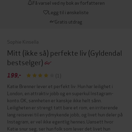
Få varsel ved ny bok av forfatteren
Legg til i ønskeliste
Gratis utdrag
Sophie Kinsella
Mitt (ikke så) perfekte liv
(Gyldendal
bestselger)
199,-
(1)
Katie Brenner lever et perfekt liv: Hun har leilighet i
London, en attraktiv jobb og en superkul Instagram-
konto.OK, sannheten er kanskje ikke helt sånn.
Leiligheten er strengt tatt bare et rom, en irriterende
lang reisevei til en ydmykende jobb, og livet hun deler på
Instagram, er vel ikke egentlig hennes.Uansett hvor
Katie snur seg, ser hun folk som lever det livet hun