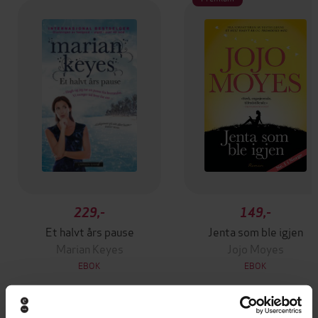
229,-
149,-
Et halvt års pause
Jenta som ble igjen
Marian Keyes
Jojo Moyes
EBOK
EBOK