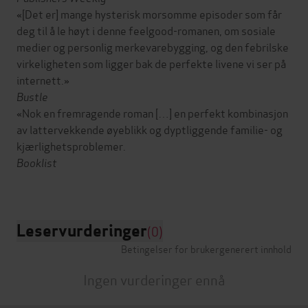
«[Det er] mange hysterisk morsomme episoder som får
deg til å le høyt i denne feelgood-romanen, om sosiale
medier og personlig merkevarebygging, og den febrilske
virkeligheten som ligger bak de perfekte livene vi ser på
internett.»
Bustle
«Nok en fremragende roman […] en perfekt kombinasjon
av lattervekkende øyeblikk og dyptliggende familie- og
kjærlighetsproblemer.
Booklist
Leservurderinger
(0)
Betingelser for brukergenerert innhold
Ingen vurderinger ennå