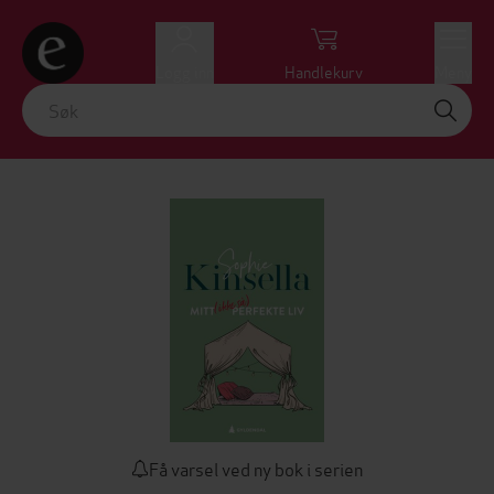
Logg inn
Handlekurv
Meny
Få varsel ved ny bok i serien