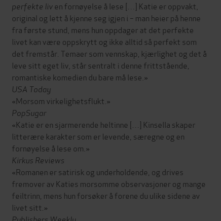
perfekte liv
en fornøyelse å lese […] Katie er oppvakt,
original og lett å kjenne seg igjen i – man heier på henne
fra første stund, mens hun oppdager at det perfekte
livet kan være oppskrytt og ikke alltid så perfekt som
det fremstår. Temaer som vennskap, kjærlighet og det å
leve sitt eget liv, står sentralt i denne frittstående,
romantiske komedien du bare må lese.»
USA Today
«Morsom virkelighetsflukt.»
PopSugar
«Katie er en sjarmerende heltinne […] Kinsella skaper
litterære karakter som er levende, særegne og en
fornøyelse å lese om.»
Kirkus Reviews
«Romanen er satirisk og underholdende, og drives
fremover av Katies morsomme observasjoner og mange
feiltrinn, mens hun forsøker å forene du ulike sidene av
livet sitt.»
Publishers Weekly