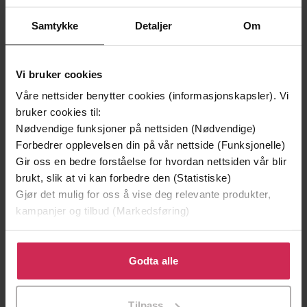
Sophie Kinsella
(forfatter),
Embla Skjong
Forfattere
Samtykke
Detaljer
Om
Bjørnerem
(oversetter)
Gyldendal
Forlag
Vi bruker cookies
22.05.2017
Våre nettsider benytter cookies (informasjonskapsler). Vi
Utgitt
bruker cookies til:
461
sider
Lengde
Nødvendige funksjoner på nettsiden (Nødvendige)
Forbedrer opplevelsen din på vår nettside (Funksjonelle)
Skjønnlitteratur
,
Romantikk og drama
Sjanger
Gir oss en bedre forståelse for hvordan nettsiden vår blir
brukt, slik at vi kan forbedre den (Statistiske)
Gyldendal bestselger
Serie
Gjør det mulig for oss å vise deg relevante produkter,
Bokmål
kampanjer og tilbud (Markedsføring)
Språk
epub
Format
Klikk på «Godta alle» for å gi oss ditt samtykke til å
bruke cookies for alle disse formålene. Du kan også
Godta alle
Vannmerket
DRM-
tilpasse ditt samtykke til spesifikke formål ved å klikke
beskyttelse
på «Tilpass». Du kan når som helst trekke tilbake eller
Tilpass