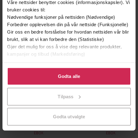
Våre nettsider benytter cookies (informasjonskapsler). Vi
bruker cookies til:
Premium
Nødvendige funksjoner på nettsiden (Nødvendige)
Forbedrer opplevelsen din på vår nettside (Funksjonelle)
Gir oss en bedre forståelse for hvordan nettsiden vår blir
brukt, slik at vi kan forbedre den (Statistiske)
Gjør det mulig for oss å vise deg relevante produkter,
kampanjer og tilbud (Markedsføring)
Klikk på «Godta alle» for å gi oss ditt samtykke til å
bruke cookies for alle disse formålene. Du kan også
Godta alle
tilpasse ditt samtykke til spesifikke formål ved å klikke
på «Tilpass». Du kan når som helst trekke tilbake eller
Tilpass
endre ditt samtykke.
249,-
149,-
Godta utvalgte
Skyggesøsteren
Jenta som ble igjen
Lucinda Riley
Jojo Moyes
EBOK
EBOK