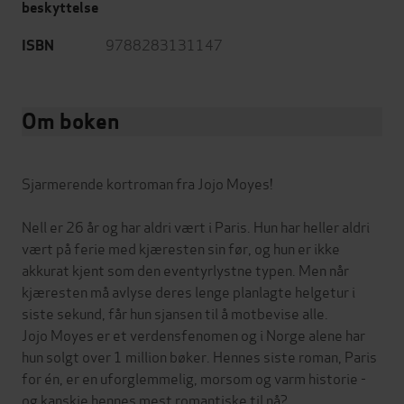
beskyttelse
9788283131147
ISBN
Om boken
Sjarmerende kortroman fra Jojo Moyes!
Nell er 26 år og har aldri vært i Paris. Hun har heller aldri
vært på ferie med kjæresten sin før, og hun er ikke
akkurat kjent som den eventyrlystne typen. Men når
kjæresten må avlyse deres lenge planlagte helgetur i
siste sekund, får hun sjansen til å motbevise alle.
Jojo Moyes er et verdensfenomen og i Norge alene har
hun solgt over 1 million bøker. Hennes siste roman, Paris
for én, er en uforglemmelig, morsom og varm historie -