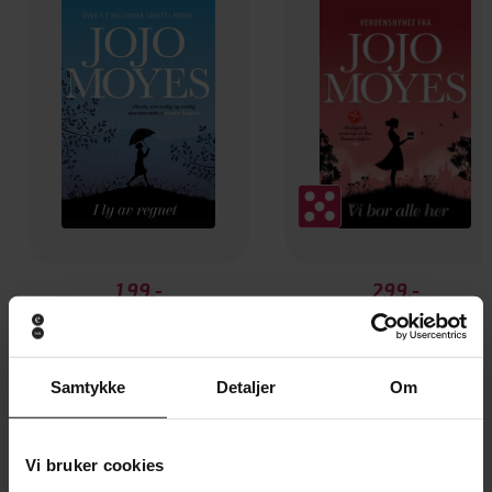
199,-
299,-
I ly av regnet
Vi bor alle her
Jojo Moyes
Jojo Moyes
EBOK
EBOK
Samtykke
Detaljer
Om
Vi bruker cookies
Andre har også kjøpt