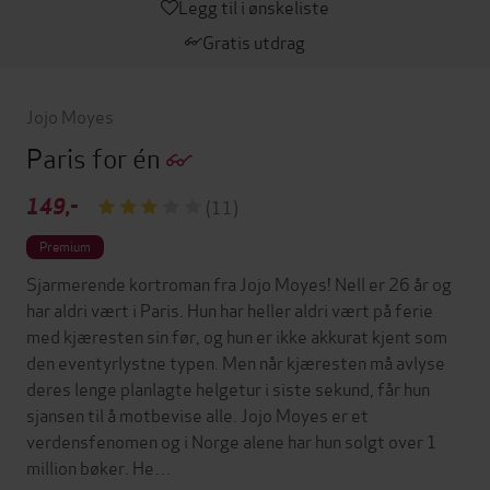
Legg til i ønskeliste
Gratis utdrag
Jojo Moyes
Paris for én
149,-
(11)
Premium
Sjarmerende kortroman fra Jojo Moyes! Nell er 26 år og
har aldri vært i Paris. Hun har heller aldri vært på ferie
med kjæresten sin før, og hun er ikke akkurat kjent som
den eventyrlystne typen. Men når kjæresten må avlyse
deres lenge planlagte helgetur i siste sekund, får hun
sjansen til å motbevise alle. Jojo Moyes er et
verdensfenomen og i Norge alene har hun solgt over 1
million bøker. He…