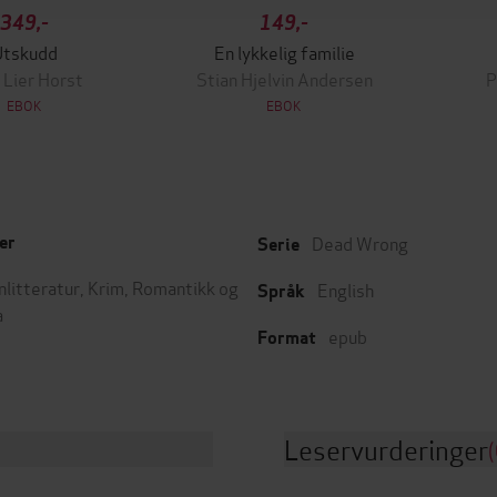
349,-
149,-
Utskudd
En lykkelig familie
 Lier Horst
Stian Hjelvin Andersen
P
EBOK
EBOK
Dead Wrong
er
Serie
nlitteratur
,
Krim
,
Romantikk og
English
Språk
a
epub
Format
Leservurderinger
(