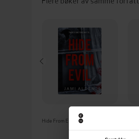
Flere bøker av samme forfat
94,-
Hide From Evil: Dead Wrong Book 2 (A suspenseful serial killer thriller)
Jami Alden
EBOK