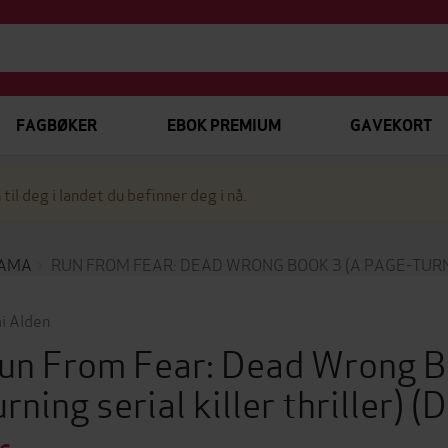
FAGBØKER
EBOK PREMIUM
GAVEKORT
 til deg i landet du befinner deg i nå.
RAMA
RUN FROM FEAR: DEAD WRONG BOOK 3 (A PAGE-TURN
i Alden
un From Fear: Dead Wrong B
urning serial killer thriller)
(