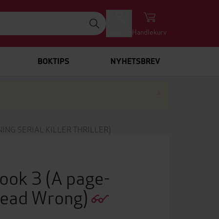
Logg inn
Handlekurv
BOKTIPS
NYHETSBREV
Lukk
×
ING SERIAL KILLER THRILLER)
ook 3 (A page-
Dead Wrong)