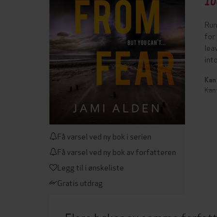
10
Run
for
lea
int
Kan 
Kan 
Få varsel ved ny bok i serien
Få varsel ved ny bok av forfatteren
Legg til i ønskeliste
Gratis utdrag