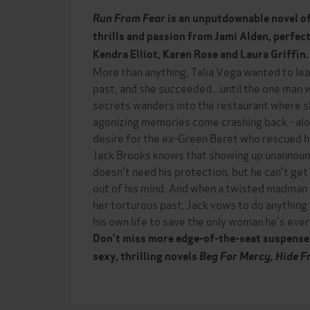
Run From Fear
is an unputdownable novel o
thrills and passion from Jami Alden, perfect
Kendra Elliot, Karen Rose and Laura Griffin.
More than anything, Talia Vega wanted to le
past, and she succeeded...until the one man
secrets wanders into the restaurant where 
agonizing memories come crashing back - alo
desire for the ex-Green Beret who rescued h
Jack Brooks knows that showing up unannounce
doesn't need his protection, but he can't ge
out of his mind. And when a twisted madman i
her torturous past, Jack vows to do anything 
his own life to save the only woman he's ever
Don't miss more edge-of-the-seat suspense
sexy, thrilling novels
Beg For Mercy, Hide F