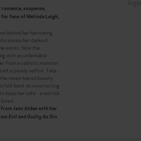
Inge
f romance, suspense,
 for fans of
Melinda Leigh,
ave behind her harrowing
 who knows her darkest
she works. Now the
ng with an undeniable
er from a sadistic monster.
d is purely selfish. Talia
t the raven-haired beauty
s hell-bent on resurrecting
to keep her safe - even risk
 loved.
 from Jami Alden with her
rom Evil
and
Guilty As Sin.