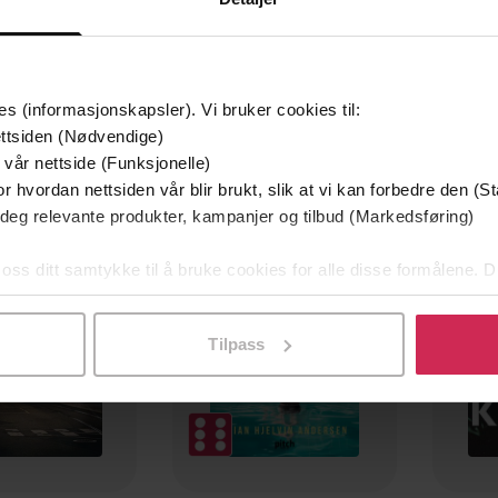
es (informasjonskapsler). Vi bruker cookies til:
ttsiden (Nødvendige)
 vår nettside (Funksjonelle)
mium
Premium
r hvordan nettsiden vår blir brukt, slik at vi kan forbedre den (St
g på tilbud
 deg relevante produkter, kampanjer og tilbud (Markedsføring)
 oss ditt samtykke til å bruke cookies for alle disse formålene. D
l ved å klikke på «Tilpass». Du kan når som helst trekke tilbake
Tilpass