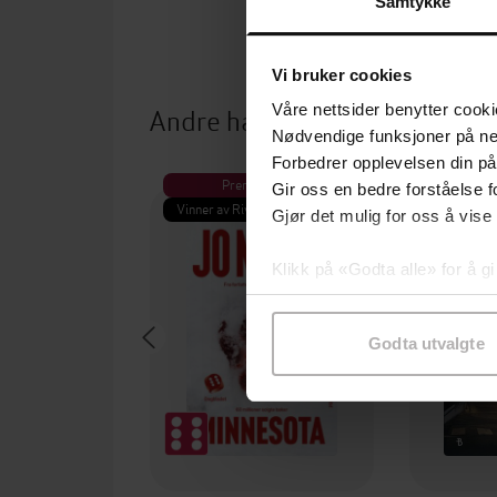
Samtykke
Vi bruker cookies
Andre har også kjøpt
Våre nettsider benytter cooki
Nødvendige funksjoner på ne
Forbedrer opplevelsen din på
Premium
Pre
Gir oss en bedre forståelse fo
Vinner av Rivertonprisen
Første gan
Gjør det mulig for oss å vise
Klikk på «Godta alle» for å gi
samtykke til spesifikke formå
Godta utvalgte