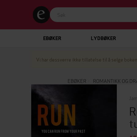
EBØKER
LYDBØKER
Vi har dessverre ikke tillatelse til å selge boken
EBØKER
ROMANTIKK OG D
Jam
R
t