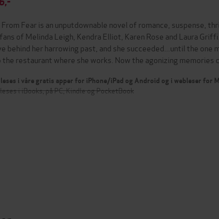
6,-
 From Fear is an unputdownable novel of romance, suspense, thri
 fans of Melinda Leigh, Kendra Elliot, Karen Rose and Laura Grif
ve behind her harrowing past, and she succeeded...until the on
o the restaurant where she works. Now the agonizing memories
leses i våre gratis apper for iPhone/iPad og Android og i webleser for
leses i iBooks, på PC, Kindle og PocketBook