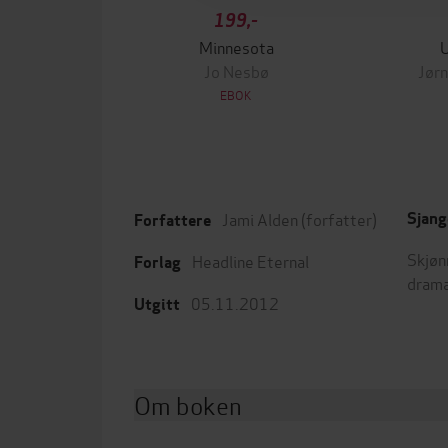
199,-
Minnesota
Jo Nesbø
Jørn
EBOK
Jami Alden
(forfatter)
Sjang
Forfattere
Skjøn
Headline Eternal
Forlag
dram
05.11.2012
Utgitt
Om boken