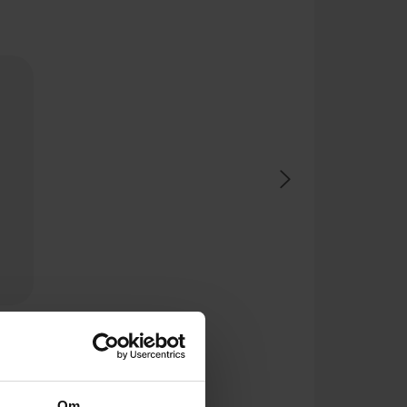
Guilty As Sin: Dead Wrong Book 4 (A heart-stopping serial killer thriller)
Om