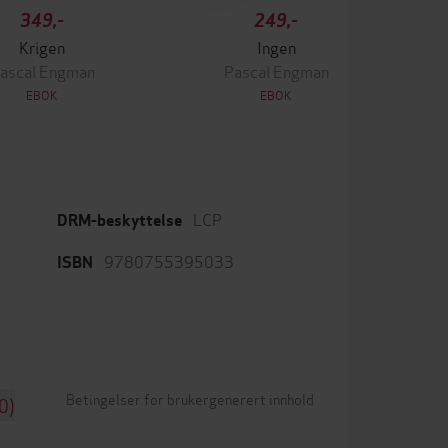
349,-
249,-
Krigen
Ingen
ascal Engman
Pascal Engman
EBOK
EBOK
LCP
DRM-beskyttelse
9780755395033
ISBN
Betingelser for brukergenerert innhold
0)