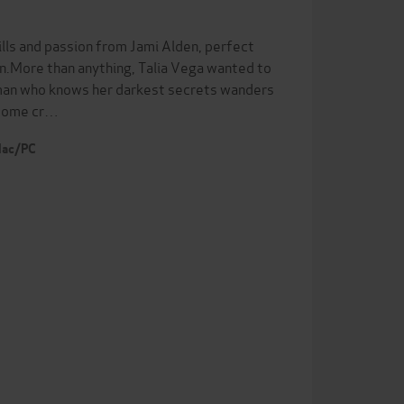
lls and passion from Jami Alden, perfect
fin.More than anything, Talia Vega wanted to
e man who knows her darkest secrets wanders
 come cr…
 Mac/PC