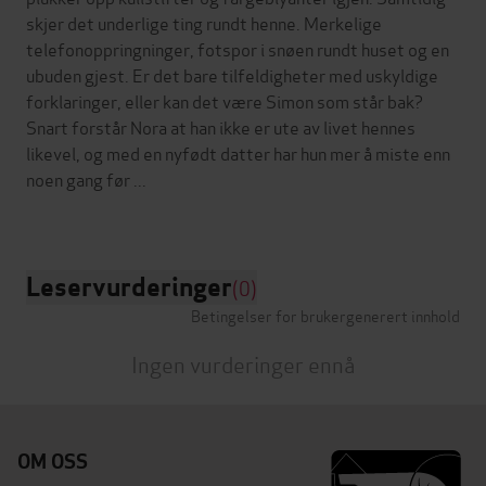
skjer det underlige ting rundt henne. Merkelige
telefonoppringninger, fotspor i snøen rundt huset og en
ubuden gjest. Er det bare tilfeldigheter med uskyldige
forklaringer, eller kan det være Simon som står bak?
Snart forstår Nora at han ikke er ute av livet hennes
likevel, og med en nyfødt datter har hun mer å miste enn
noen gang før ...
Leservurderinger
(0)
Betingelser for brukergenerert innhold
Ingen vurderinger ennå
OM OSS