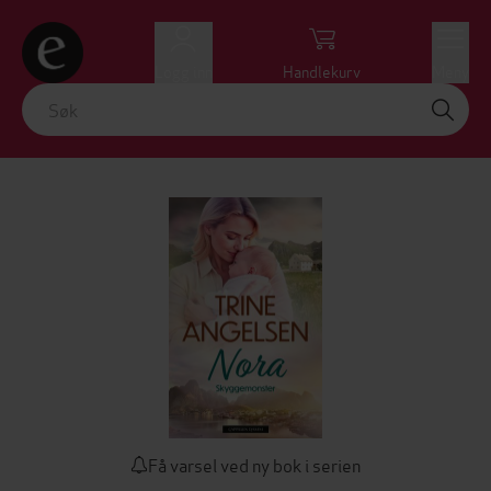
Logg inn
Handlekurv
Meny
Få varsel ved ny bok i serien