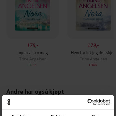
179,-
179,-
Ingen vil tro meg
Hvorfor lot jeg det skje?
Trine Angelsen
Trine Angelsen
EBOK
EBOK
Andre har også kjøpt
Premium
Premium
Vinner av Rivertonprisen
Første gang på tilbud