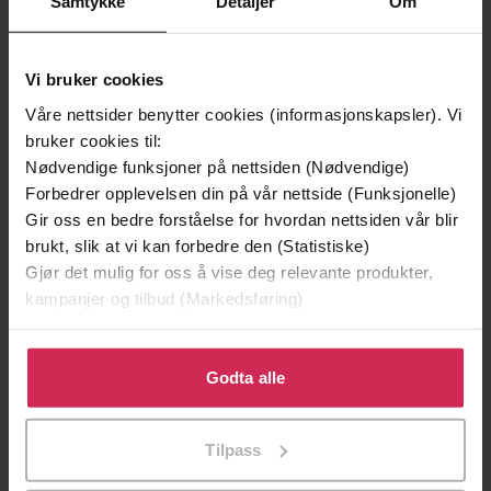
Samtykke
Detaljer
Om
Vi bruker cookies
Våre nettsider benytter cookies (informasjonskapsler). Vi
bruker cookies til:
Nødvendige funksjoner på nettsiden (Nødvendige)
Forbedrer opplevelsen din på vår nettside (Funksjonelle)
Gir oss en bedre forståelse for hvordan nettsiden vår blir
brukt, slik at vi kan forbedre den (Statistiske)
Gjør det mulig for oss å vise deg relevante produkter,
129,-
129,-
kampanjer og tilbud (Markedsføring)
Minnesota
Utskudd
Jo Nesbø
Jørn Lier Horst
Klikk på «Godta alle» for å gi oss ditt samtykke til å
EBOK
EBOK
bruke cookies for alle disse formålene. Du kan også
Godta alle
tilpasse ditt samtykke til spesifikke formål ved å klikke
på «Tilpass». Du kan når som helst trekke tilbake eller
Tilpass
endre ditt samtykke.