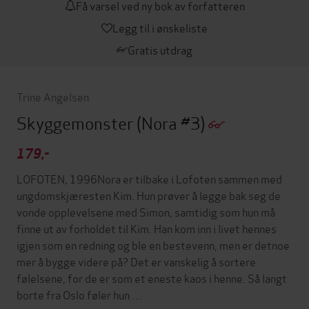
Få varsel ved ny bok av forfatteren
Legg til i ønskeliste
Gratis utdrag
Trine Angelsen
Skyggemonster
(Nora #3)
179,-
LOFOTEN, 1996Nora er tilbake i Lofoten sammen med
ungdomskjæresten Kim. Hun prøver å legge bak seg de
vonde opplevelsene med Simon, samtidig som hun må
finne ut av forholdet til Kim. Han kom inn i livet hennes
igjen som en redning og ble en bestevenn, men er detnoe
mer å bygge videre på? Det er vanskelig å sortere
følelsene, for de er som et eneste kaos i henne. Så langt
borte fra Oslo føler hun …