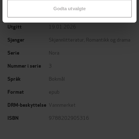
Trine Angelsen
(forfatter)
Forfattere
Godta utvalgte
Cappelen Damm
Forlag
19.01.2026
Utgitt
Skjønnlitteratur
,
Romantikk og drama
Sjanger
Nora
Serie
3
Nummer i serie
Bokmål
Språk
epub
Format
Vannmerket
DRM-beskyttelse
9788202905316
ISBN