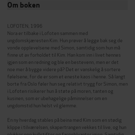
Om boken
LOFOTEN, 1996
Nora er tilbake i Lofoten sammen med
ungdomskjæresten Kim. Hun prøver å legge bak seg de
vonde opplevelsene med Simon, samtidig som hun må
finne ut av forholdet til Kim. Han kom inn i livet hennes
igjen som en redning og ble en bestevenn, men er det
noe mer å bygge videre på? Det er vanskelig å sortere
følelsene, for de er som et eneste kaos i henne. Så langt
borte fra Oslo føler hun seg relativt trygg for Simon, men
i Lofoten risikerer hun å støte på moren, tanten og
kusinen, som er ubehagelige påminnelser om en
ungdomstid hun helst vil glemme.
En ny hverdag stables på beina med Kim som en stødig
klippe i tilværelsen, skapertrangen vekkes til live, og hun
plukker opp kullstifter og fargeblyanter igjen. Samtidig