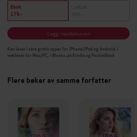
Lydbok
Ebok
399,-
179,-
Legg i handlekurven
Kan leses i våre gratis apper for iPhone/iPad og Android, i
webleser for Mac/PC, i iBooks, på Kindle og PocketBook
Flere bøker av samme forfatter