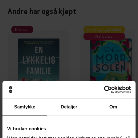
Andre har også kjøpt
Premium
Første gang på tilbud
Vi anbefaler
Samtykke
Detaljer
Om
79,-
109,-
Vi bruker cookies
En lykkelig familie
Mysteriet på Capri
Stian Hjelvin Andersen
Anders De la Motte