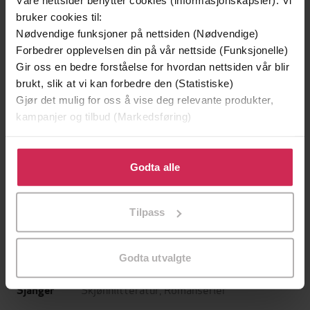
Våre nettsider benytter cookies (informasjonskapsler). Vi
EBOK
EBOK
bruker cookies til:
Nødvendige funksjoner på nettsiden (Nødvendige)
Forbedrer opplevelsen din på vår nettside (Funksjonelle)
Gir oss en bedre forståelse for hvordan nettsiden vår blir
brukt, slik at vi kan forbedre den (Statistiske)
Nikki Logan
(forfatter),
Janice Lynn
Forfattere
Gjør det mulig for oss å vise deg relevante produkter,
(forfatter),
Catherine Mann
(forfatter),
kampanjer og tilbud (Markedsføring)
Tina Beckett
(forfatter),
Tone Lyslo
(oversetter),
Lisa Cathrin Lennertzen
Klikk på «Godta alle» for å gi oss ditt samtykke til å
(oversetter),
Ann Mari Thorhus
bruke cookies for alle disse formålene. Du kan også
Godta alle
(oversetter),
Mona Berge
(oversetter)
tilpasse ditt samtykke til spesifikke formål ved å klikke
Harlequin
på «Tilpass». Du kan når som helst trekke tilbake eller
Forlag
Tilpass
endre ditt samtykke.
09.05.2025
Utgitt
Godta utvalgte
622
sider
Lengde
Skjønnlitteratur
,
Romanserier
Sjanger