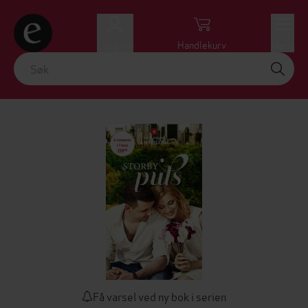
Logg inn
Handlekurv
Meny
Få varsel ved ny bok i serien