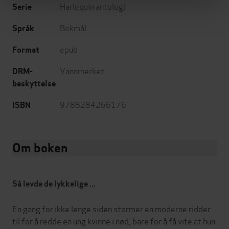
Harlequin antologi
Serie
Bokmål
Språk
epub
Format
Vannmerket
DRM-
beskyttelse
9788284266176
ISBN
Om boken
Så levde de lykkelige ...
En gang for ikke lenge siden stormer en moderne ridder
til for å redde en ung kvinne i nød, bare for å få vite at hun