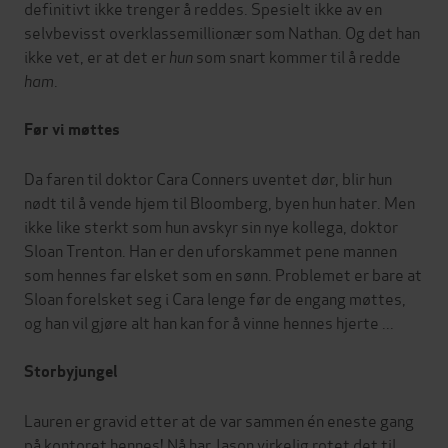
definitivt ikke trenger å reddes. Spesielt ikke av en
selvbevisst overklassemillionær som Nathan. Og det han
ikke vet, er at det er
hun
som snart kommer til å redde
ham
.
Før vi møttes
Da faren til doktor Cara Conners uventet dør, blir hun
nødt til å vende hjem til Bloomberg, byen hun hater. Men
ikke like sterkt som hun avskyr sin nye kollega, doktor
Sloan Trenton. Han er den uforskammet pene mannen
som hennes far elsket som en sønn. Problemet er bare at
Sloan forelsket seg i Cara lenge før de engang møttes,
og han vil gjøre alt han kan for å vinne hennes hjerte ...
Storbyjungel
Lauren er gravid etter at de var sammen én eneste gang
på kontoret hennes! Nå har Jason virkelig rotet det til.