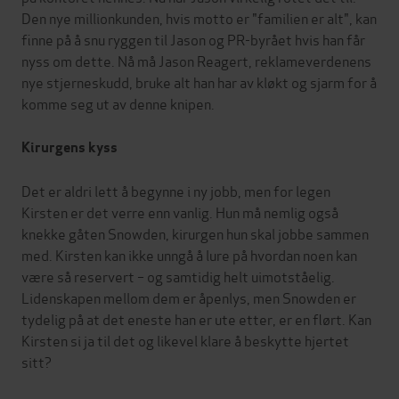
Den nye millionkunden, hvis motto er "familien er alt", kan
finne på å snu ryggen til Jason og PR-byrået hvis han får
nyss om dette. Nå må Jason Reagert, reklameverdenens
nye stjerneskudd, bruke alt han har av kløkt og sjarm for å
komme seg ut av denne knipen.
Kirurgens kyss
Det er aldri lett å begynne i ny jobb, men for legen
Kirsten er det verre enn vanlig. Hun må nemlig også
knekke gåten Snowden, kirurgen hun skal jobbe sammen
med. Kirsten kan ikke unngå å lure på hvordan noen kan
være så reservert – og samtidig helt uimotståelig.
Lidenskapen mellom dem er åpenlys, men Snowden er
tydelig på at det eneste han er ute etter, er en flørt. Kan
Kirsten si ja til det og likevel klare å beskytte hjertet
sitt?