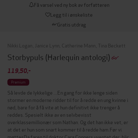
Få varsel ved ny bok av forfatteren
Legg til i ønskeliste
Gratis utdrag
Nikki Logan
,
Janice Lynn
,
Catherine Mann
,
Tina Beckett
Storbypuls
(Harlequin antologi)
119,50,-
Premium
Så levde de lykkelige ...En gang for ikke lenge siden
stormer en moderne ridder til for å redde en ung kvinne i
nød, bare for å få vite at hun definitivt ikke trenger å
reddes. Spesielt ikke av en selvbevisst
overklassemillionær som Nathan. Og det han ikke vet, er
at det er hun som snart kommer til å redde ham.Før vi
møttesDa faren til doktor Cara Conners uventet dør, blir