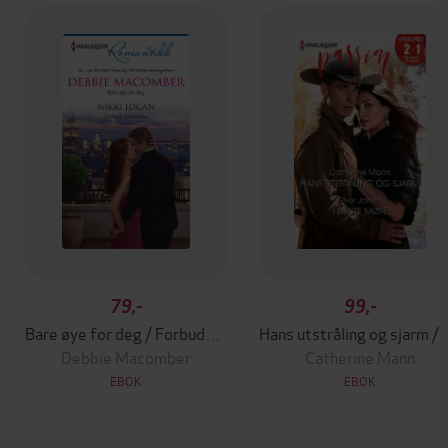
79,-
99,-
Bare øye for deg / Forbudt forelskelse
Hans utstrålin
Debbie Macomber
Catherine Mann
EBOK
EBOK