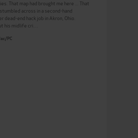
ies. That map had brought me here ... That
, stumbled across in a second-hand
r dead-end hack job in Akron, Ohio.
t his midlife cri…
 Mac/PC