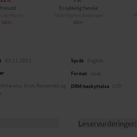
Utskudd
En lykkelig familie
 Lier Horst
Stian Hjelvin Andersen
P
EBOK
EBOK
03.11.2011
English
t
Språk
epub
er
Format
nlitteratur
,
Krim
,
Romantikk og
LCP
DRM-beskyttelse
a
Leservurderinger
(