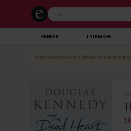
EBØKER
LYDBØKER
Vi har dessverre ikke tillatelse til å selge boken
Dou
T
13