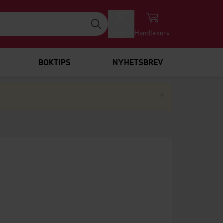
Logg inn
Handlekurv
BOKTIPS
NYHETSBREV
Lukk
×