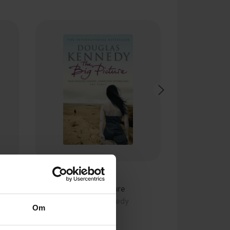
130,-
The Big Picture
Douglas Kennedy
Om
EBOK