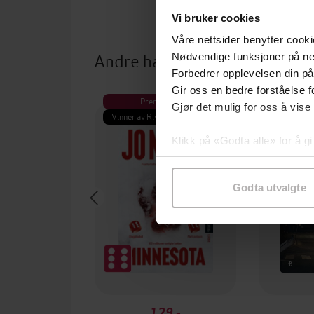
Vi bruker cookies
Våre nettsider benytter cooki
Andre har også kjøpt
Nødvendige funksjoner på ne
Forbedrer opplevelsen din på
Gir oss en bedre forståelse fo
Premium
Pre
Gjør det mulig for oss å vise
Vinner av Rivertonprisen
Første gan
Klikk på «Godta alle» for å gi
samtykke til spesifikke formå
Godta utvalgte
129,-