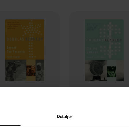
94,-
177,-
Beyond The Pyramids
Chasing Mammon
Douglas Kennedy
Douglas Kennedy
Detaljer
EBOK
EBOK