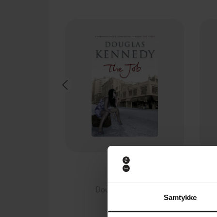
130,-
The Job
Douglas Kennedy
Samtykke
EBOK