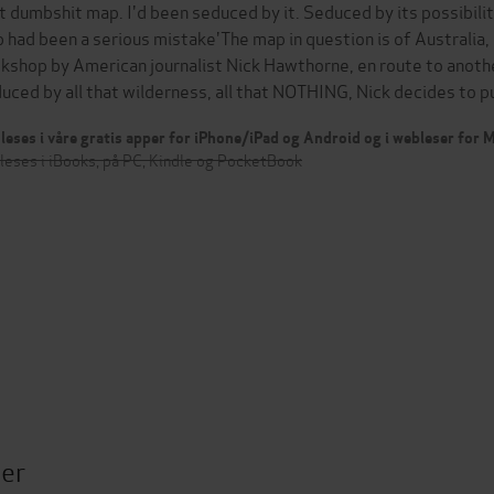
t dumbshit map. I'd been seduced by it. Seduced by its possibilit
 had been a serious mistake'The map in question is of Australia
kshop by American journalist Nick Hawthorne, en route to anothe
uced by all that wilderness, all that NOTHING, Nick decides to pu
leses i våre gratis apper for iPhone/iPad og Android og i webleser for
leses i iBooks, på PC, Kindle og PocketBook
ter