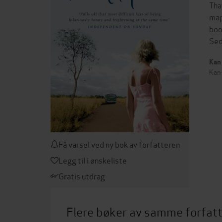
Tha
map
boo
Sed
Kan 
Kan 
Få varsel ved ny bok av forfatteren
Legg til i ønskeliste
Gratis utdrag
Flere bøker av samme forfat