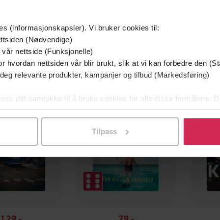
es (informasjonskapsler). Vi bruker cookies til:
ttsiden (Nødvendige)
 vår nettside (Funksjonelle)
r hvordan nettsiden vår blir brukt, slik at vi kan forbedre den (St
mium
Premium
 deg relevante produkter, kampanjer og tilbud (Markedsføring)
g på tilbud
 oss ditt samtykke til å bruke cookies for alle disse formålene. D
l ved å klikke på «Tilpass». Du kan når som helst trekke tilbake
Tilpass
129,-
79,-