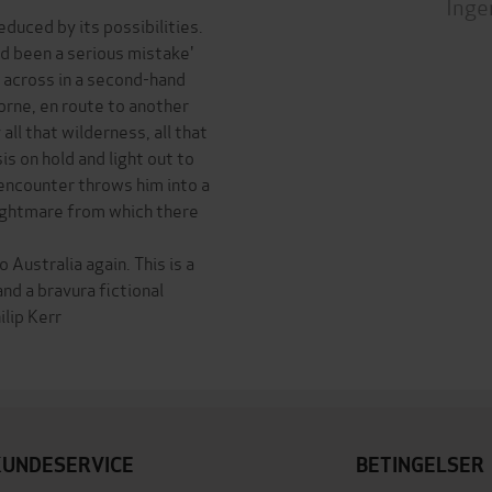
Inge
duced by its possibilities.
d been a serious mistake'
d across in a second-hand
rne, en route to another
ll that wilderness, all that
s on hold and light out to
encounter throws him into a
nightmare from which there
Australia again. This is a
and a bravura fictional
ilip Kerr
KUNDESERVICE
BETINGELSER