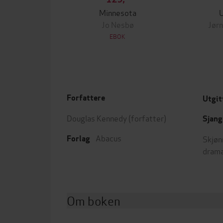
Minnesota
Jo Nesbø
Jørn
EBOK
Forfattere
Utgit
Douglas Kennedy
(forfatter)
Sjang
Abacus
Skjøn
Forlag
dram
Om boken