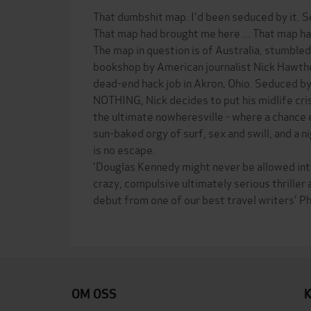
That dumbshit map. I'd been seduced by it. Se
That map had brought me here ... That map ha
The map in question is of Australia, stumble
bookshop by American journalist Nick Hawtho
dead-end hack job in Akron, Ohio. Seduced by a
NOTHING, Nick decides to put his midlife crisi
the ultimate nowheresville - where a chance 
sun-baked orgy of surf, sex and swill, and a 
is no escape.
'Douglas Kennedy might never be allowed into 
crazy, compulsive ultimately serious thriller 
debut from one of our best travel writers' Ph
OM OSS