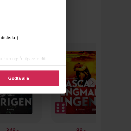
atistiske)
u kan også tilpasse ditt
 eller endre ditt samtykke.
Godta alle
349,-
99,-