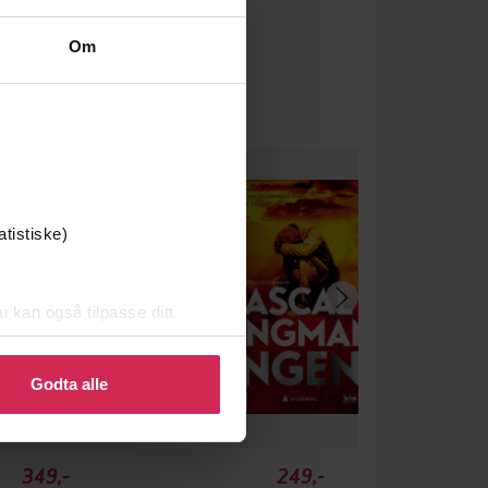
Om
atistiske)
u kan også tilpasse ditt
 eller endre ditt samtykke.
Godta alle
349,-
249,-