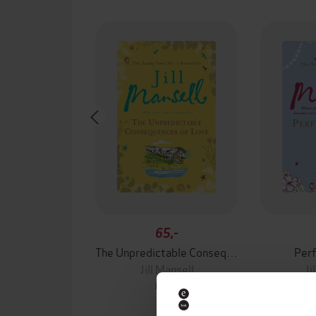
65,-
The Unpredictable Consequences of Love
Perf
Jill Mansell
Ji
EBOK