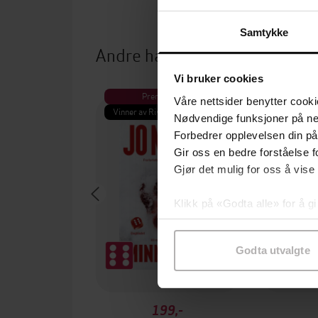
Samtykke
Andre har også kjøpt
Vi bruker cookies
Premium
Pre
Våre nettsider benytter cooki
Vinner av Rivertonprisen
Første gan
Nødvendige funksjoner på ne
Forbedrer opplevelsen din på
Gir oss en bedre forståelse fo
Gjør det mulig for oss å vise
Klikk på «Godta alle» for å gi
samtykke til spesifikke formå
Godta utvalgte
199,-