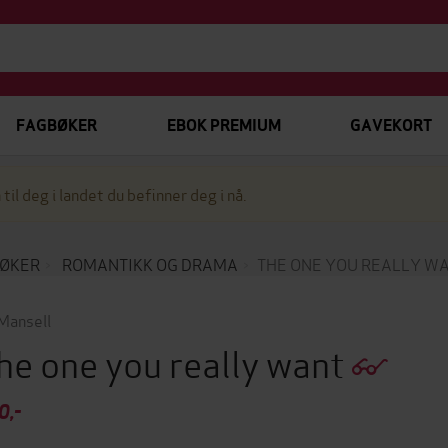
FAGBØKER
EBOK PREMIUM
GAVEKORT
 til deg i landet du befinner deg i nå.
ØKER
ROMANTIKK OG DRAMA
THE ONE YOU REALLY W
 Mansell
he one you really want
0,-