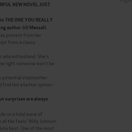
ERFUL NEW NOVEL JUST
in
THE ONE YOU REALLY
g author Jill Mansell.
mas present from her
eipt from a classy
r adored husband. She's
he right someone won't be
he potential stepmother-
 find him a better option -
but surprises are always
ride on a tidal wave of
all the feels' Milly Johnson
bsolute best. One of the most