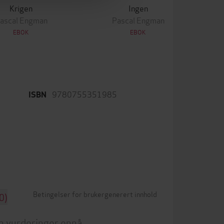
Krigen
Ingen
ascal Engman
Pascal Engman
EBOK
EBOK
9780755351985
ISBN
Betingelser for brukergenerert innhold
0)
n vurderinger ennå