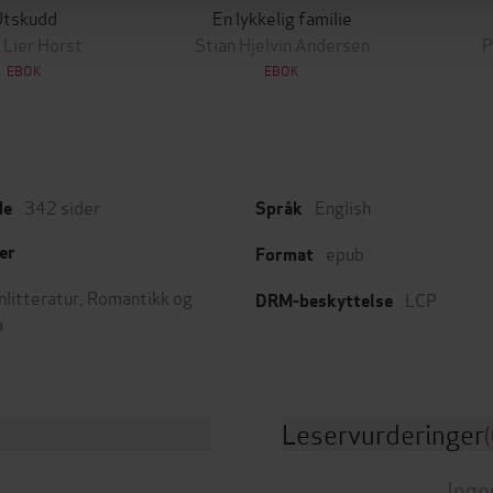
Utskudd
En lykkelig familie
 Lier Horst
Stian Hjelvin Andersen
P
EBOK
EBOK
342
sider
English
de
Språk
epub
er
Format
nlitteratur
,
Romantikk og
LCP
DRM-beskyttelse
a
Leservurderinger
(
Inge