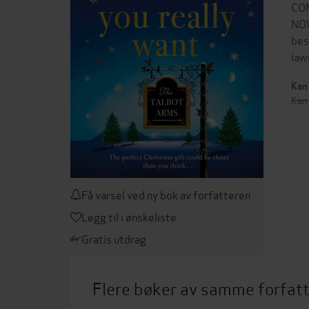
COM
NOW
bes
law
Kan 
Kan 
Få varsel ved ny bok av forfatteren
Legg til i ønskeliste
Gratis utdrag
Flere bøker av samme forfat