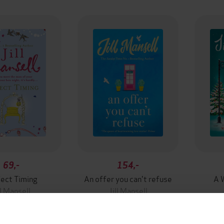
69,-
154,-
ect Timing
An offer you can't refuse
A W
ll Mansell
Jill Mansell
EBOK
EBOK