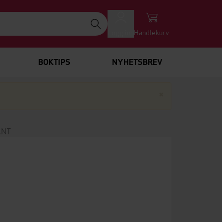
Logg inn
Handlekurv
BOKTIPS
NYHETSBREV
Lukk
×
ANT