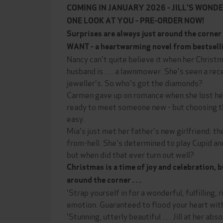
COMING IN JANUARY 2026 - JILL'S WOND
ONE LOOK AT YOU - PRE-ORDER NOW!
Surprises are always just around the corner 
WANT - a heartwarming novel from bestsellin
Nancy can't quite believe it when her Christ
husband is . . . a lawnmower. She's seen a rec
jeweller's. So who's got the diamonds?
Carmen gave up on romance when she lost he
ready to meet someone new - but choosing t
easy.
Mia's just met her father's new girlfriend: t
from-hell. She's determined to play Cupid and
but when did that ever turn out well?
Christmas is a time of joy and celebration, 
around the corner . . .
'Strap yourself in for a wonderful, fulfilling, 
emotion. Guaranteed to flood your heart with 
'Stunning, utterly beautiful . . . Jill at her a