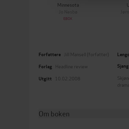
Minnesota
Jo Nesbø
Jørn
EBOK
Jill Mansell
(forfatter)
Forfattere
Leng
Headline review
Sjang
Forlag
Skjøn
10.02.2008
Utgitt
dram
Om boken