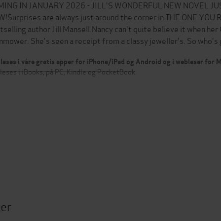
ING IN JANUARY 2026 - JILL'S WONDERFUL NEW NOVEL JU
!Surprises are always just around the corner in THE ONE YOU
tselling author Jill Mansell.Nancy can't quite believe it when her 
nmower. She's seen a receipt from a classy jeweller's. So who
leses i våre gratis apper for iPhone/iPad og Android og i webleser for
leses i iBooks, på PC, Kindle og PocketBook
ter