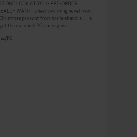
ST ONE LOOK AT YOU - PRE-ORDER
 REALLY WANT - a heartwarming novel from
Christmas present from her husband is . . . a
's got the diamonds?Carmen gave…
 Mac/PC