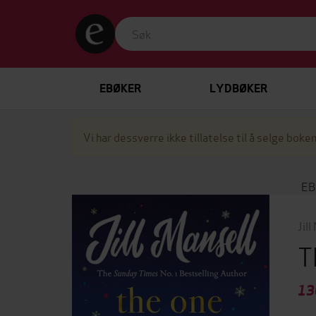
EBØKER
LYDBØKER
Vi har dessverre ikke tillatelse til å selge boken
EB
Jill
T
13