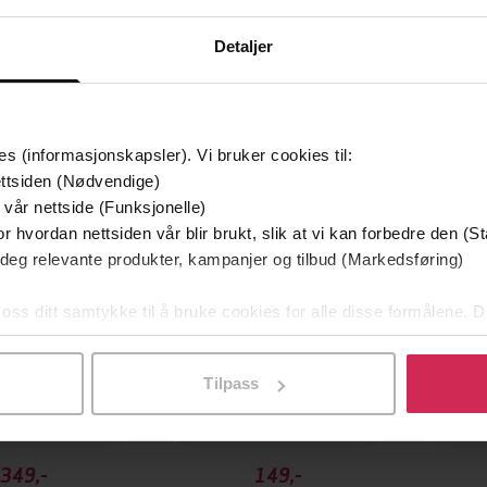
Detaljer
mium
Premium
es (informasjonskapsler). Vi bruker cookies til:
g på tilbud
ttsiden (Nødvendige)
 vår nettside (Funksjonelle)
r hvordan nettsiden vår blir brukt, slik at vi kan forbedre den (St
 deg relevante produkter, kampanjer og tilbud (Markedsføring)
 oss ditt samtykke til å bruke cookies for alle disse formålene. D
l ved å klikke på «Tilpass». Du kan når som helst trekke tilbake
Tilpass
349,-
149,-