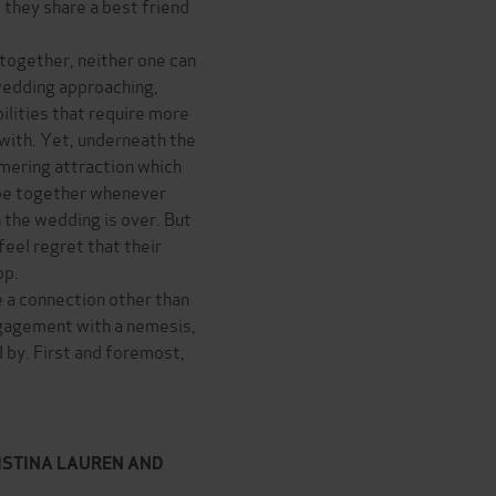
they share a best friend
 together, neither one can
 wedding approaching,
ilities that require more
with. Yet, underneath the
mmering attraction which
o be together whenever
n the wedding is over. But
eel regret that their
op.
e a connection other than
engagement with a nemesis,
 by. First and foremost,
ISTINA LAUREN AND