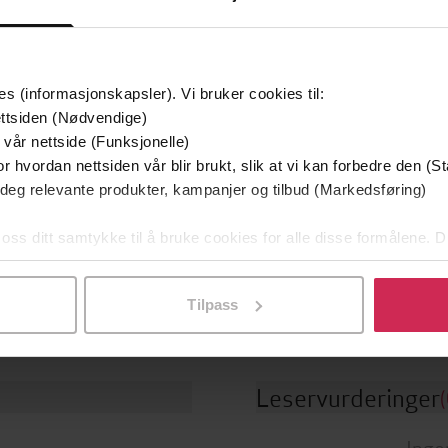
 jeg har levd
Tata
Et
ai Torgersen
Valérie Perrin
Stian
EBOK
EBOK
es (informasjonskapsler). Vi bruker cookies til:
ttsiden (Nødvendige)
 vår nettside (Funksjonelle)
r hvordan nettsiden vår blir brukt, slik at vi kan forbedre den (St
ttere
Sjanger
 deg relevante produkter, kampanjer og tilbud (Markedsføring)
ne Guillory
(forfatter)
Skjønnlitteratur
,
Romantikk og
drama
 oss ditt samtykke til å bruke cookies for alle disse formålene. D
Headline Eternal
g
l ved å klikke på «Tilpass». Du kan når som helst trekke tilbake
English
Språk
16.07.2019
t
Tilpass
Leservurderinger
(
Inge