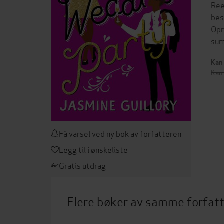
Ree
bes
Opr
sum
Kan 
Kan 
Få varsel ved ny bok av forfatteren
Legg til i ønskeliste
Gratis utdrag
Flere bøker av samme forfat