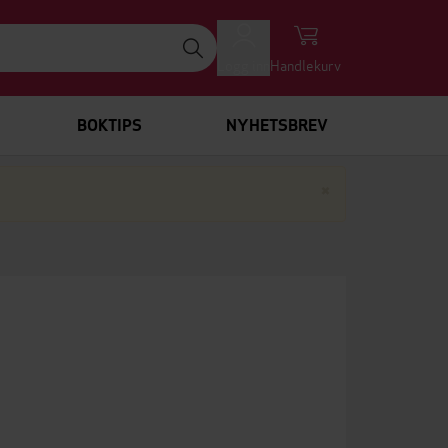
Logg inn
Handlekurv
BOKTIPS
NYHETSBREV
Lukk
×