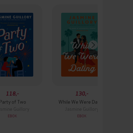
118,-
130,-
Party of Two
While We Were Dating
smine Guillory
Jasmine Guillory
EBOK
EBOK