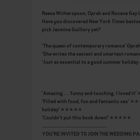
Reese Witherspoon, Oprah and Roxane Gay L
Have
you
discovered
New York Times
bestse
pick Jasmine Guillory yet?
'The queen of contemporary romance' Opr
'She writes the sexiest and smartest roman
'Just as essential to a good summer holiday
'Amazing . . . funny and touching. I loved it' 
'Filled with food, fun and fantastic sex' ⭐ ⭐
holiday' ⭐ ⭐ ⭐ ⭐ ⭐
'Couldn't put this book down!' ⭐ ⭐ ⭐ ⭐ ⭐
....................................................
YOU'RE INVITED TO JOIN THE WEDDING PA