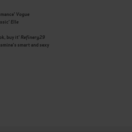
romance'
Vogue
assic'
Elle
k, buy it'
Refinery29
 Jasmine's smart and sexy