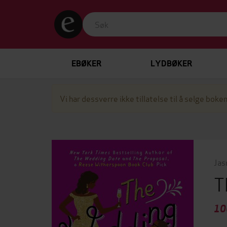
EBØKER
LYDBØKER
Vi har dessverre ikke tillatelse til å selge boken
Jas
T
10