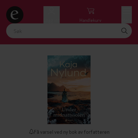
Logg inn
Handlekurv
Meny
Få varsel ved ny bok av forfatteren