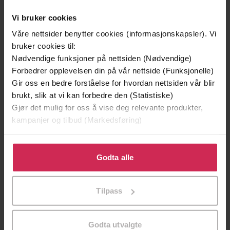
Vi bruker cookies
Våre nettsider benytter cookies (informasjonskapsler). Vi
bruker cookies til:
Nødvendige funksjoner på nettsiden (Nødvendige)
Forbedrer opplevelsen din på vår nettside (Funksjonelle)
Gir oss en bedre forståelse for hvordan nettsiden vår blir
brukt, slik at vi kan forbedre den (Statistiske)
Gjør det mulig for oss å vise deg relevante produkter,
kampanjer og tilbud (Markedsføring)
199,-
349,-
Klikk på «Godta alle» for å gi oss ditt samtykke til å
Minnesota
Utskudd
bruke cookies for alle disse formålene. Du kan også
Godta alle
Jo Nesbø
Jørn Lier Horst
tilpasse ditt samtykke til spesifikke formål ved å klikke
EBOK
EBOK
på «Tilpass». Du kan når som helst trekke tilbake eller
Tilpass
endre ditt samtykke.
Godta utvalgte