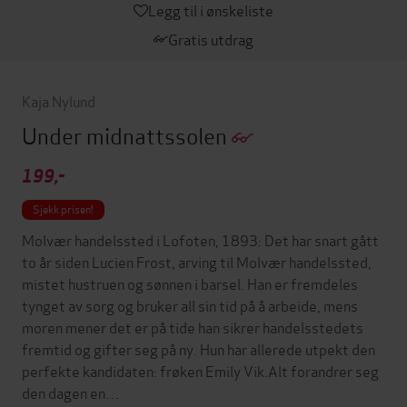
Legg til i ønskeliste
Gratis utdrag
Kaja Nylund
Under midnattssolen
199,-
Sjekk prisen!
Molvær handelssted i Lofoten, 1893: Det har snart gått
to år siden Lucien Frost, arving til Molvær handelssted,
mistet hustruen og sønnen i barsel. Han er fremdeles
tynget av sorg og bruker all sin tid på å arbeide, mens
moren mener det er på tide han sikrer handelsstedets
fremtid og gifter seg på ny. Hun har allerede utpekt den
perfekte kandidaten: frøken Emily Vik.Alt forandrer seg
den dagen en…