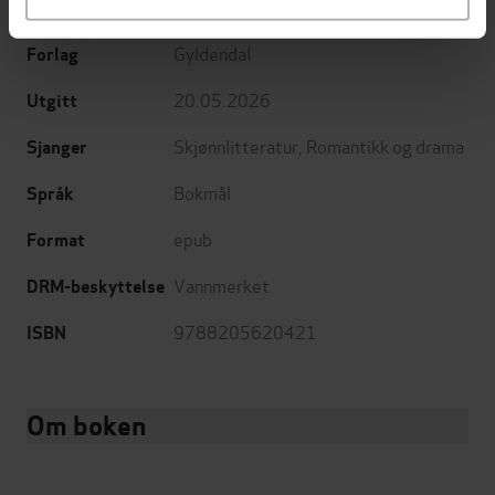
Kaja Nylund
(forfatter)
Forfattere
Gyldendal
Forlag
20.05.2026
Utgitt
Skjønnlitteratur
,
Romantikk og drama
Sjanger
Bokmål
Språk
epub
Format
Vannmerket
DRM-beskyttelse
9788205620421
ISBN
Om boken