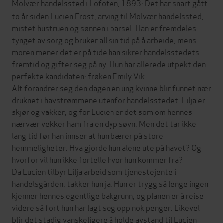
Molvær handelssted i Lofoten, 1893:
Det har snart gått
to år siden Lucien Frost, arving til Molvær handelssted,
mistet hustruen og sønnen i barsel. Han er fremdeles
tynget av sorg og bruker all sin tid på å arbeide, mens
moren mener det er på tide han sikrer handelsstedets
fremtid og gifter seg på ny. Hun har allerede utpekt den
perfekte kandidaten: frøken Emily Vik.
Alt forandrer seg den dagen en ung kvinne blir funnet nær
druknet i havstrømmene utenfor handelsstedet. Lilja er
skjør og vakker, og for Lucien er det som om hennes
nærvær vekker ham fra en dyp søvn. Men det tar ikke
lang tid før han innser at hun bærer på store
hemmeligheter. Hva gjorde hun alene ute på havet? Og
hvorfor vil hun ikke fortelle hvor hun kommer fra?
Da Lucien tilbyr Lilja arbeid som tjenestejente i
handelsgården, takker hun ja. Hun er trygg så lenge ingen
kjenner hennes egentlige bakgrunn, og planen er å reise
videre så fort hun har lagt seg opp nok penger. Likevel
blir det stadig vanskeligere å holde avstand til Lucien –