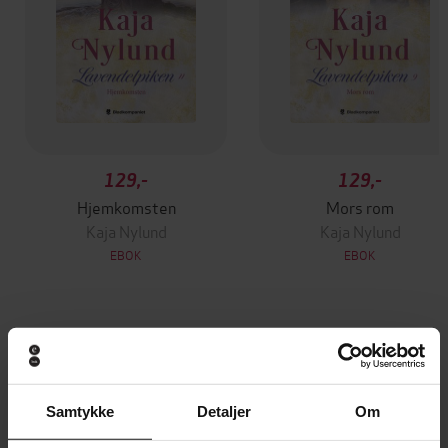
129,-
129,-
Hjemkomsten
Mors rom
Kaja Nylund
Kaja Nylund
EBOK
EBOK
Andre har også kjøpt
Samtykke
Detaljer
Om
Premium
Premium
Vinner av Rivertonprisen
Første gang på tilbud