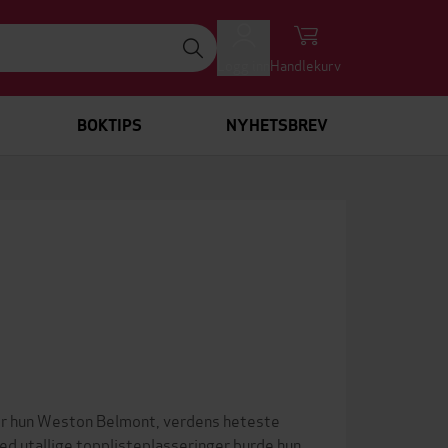
Logg inn
Handlekurv
BOKTIPS
NYHETSBREV
fer hun Weston Belmont, verdens heteste
ed utallige topplisteplasseringer burde hun