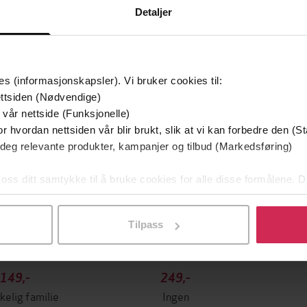
Detaljer
es (informasjonskapsler). Vi bruker cookies til:
ttsiden (Nødvendige)
 vår nettside (Funksjonelle)
r hvordan nettsiden vår blir brukt, slik at vi kan forbedre den (St
 deg relevante produkter, kampanjer og tilbud (Markedsføring)
 oss ditt samtykke til å bruke cookies for alle disse formålene. D
l ved å klikke på «Tilpass». Du kan når som helst trekke tilbake
Tilpass
149,-
249,-
kelig familie
Ingen