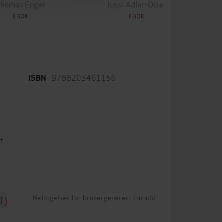
Thomas Enger
Jussi Adler-Olsen
EBOK
EBOK
9788203461156
ISBN
t
Betingelser for brukergenerert innhold
1)