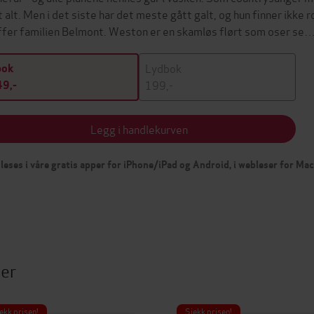
t alt. Men i det siste har det meste gått galt, og hun finner ikke ro
ffer familien Belmont. Weston er en skamløs flørt som oser se
Lydbok
bok
199,-
9,-
Legg i handlekurven
leses i våre gratis apper for iPhone/iPad og Android, i webleser for Ma
ter
ekk prisen!
Sjekk prisen!