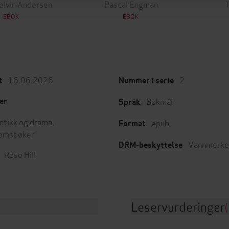
jelvin Andersen
Pascal Engman
EBOK
EBOK
16.06.2026
2
t
Nummer i serie
Bokmål
er
Språk
tikk og drama
,
epub
Format
omsbøker
Vannmerke
DRM-beskyttelse
Rose Hill
Leservurderinger
(