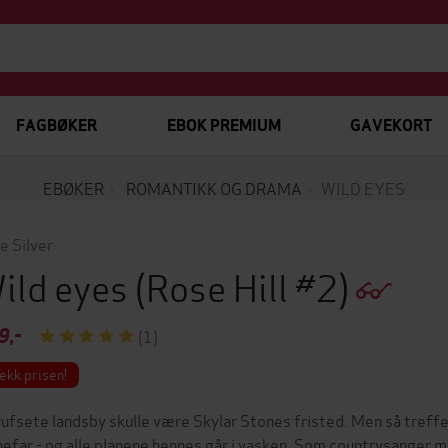
FAGBØKER
EBOK PREMIUM
GAVEKORT
EBØKER
ROMANTIKK OG DRAMA
WILD EYES
ie Silver
ild eyes
(Rose Hill #2)
9,-
(1)
ekk prisen!
rufsete landsby skulle være Skylar Stones fristed. Men så tref
nefar - og alle planene hennes går i vasken. Som countrysanger m