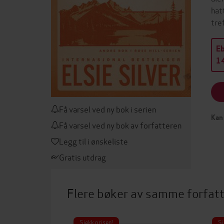
hat
tre
E
14
Få varsel ved ny bok i serien
Kan 
Få varsel ved ny bok av forfatteren
Legg til i ønskeliste
Gratis utdrag
Flere bøker av samme forfat
Sjekk prisen!
Sj