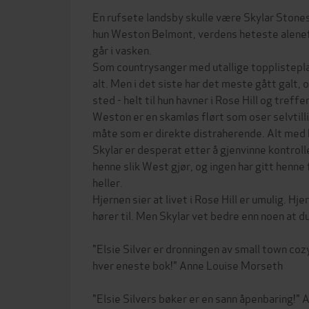
En rufsete landsby skulle være Skylar Stones
hun Weston Belmont, verdens heteste alenefa
går i vasken.
Som countrysanger med utallige topplistepla
alt. Men i det siste har det meste gått galt, o
sted - helt til hun havner i Rose Hill og treff
Weston er en skamløs flørt som oser selvtilli
måte som er direkte distraherende. Alt med h
Skylar er desperat etter å gjenvinne kontroll
henne slik West gjør, og ingen har gitt henne
heller.
Hjernen sier at livet i Rose Hill er umulig. Hje
hører til. Men Skylar vet bedre enn noen at du i
"Elsie Silver er dronningen av small town coz
hver eneste bok!" Anne Louise Morseth