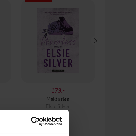
179,-
Maktesløs
Elsie Silver
EBOK