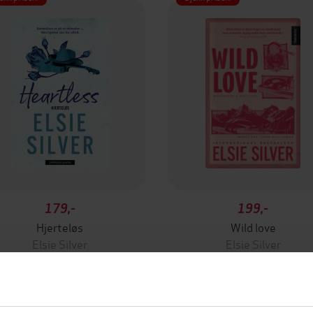
179,-
199,-
Hjerteløs
Wild love
Elsie Silver
Elsie Silver
EBOK
EBOK