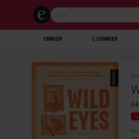
EBØKER
LYDBØKER
Els
W
14
Sj
En 
ale