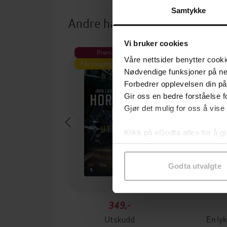
Samtykke
Andre har også kjøpt
Vi bruker cookies
Premium
Premium
Våre nettsider benytter cooki
Første gang på tilbud
Nødvendige funksjoner på ne
Forbedrer opplevelsen din på
Gir oss en bedre forståelse fo
Gjør det mulig for oss å vise
Klikk på «Godta alle» for å gi
samtykke til spesifikke formå
Godta utvalgte
349,-
Utskudd
En lyk