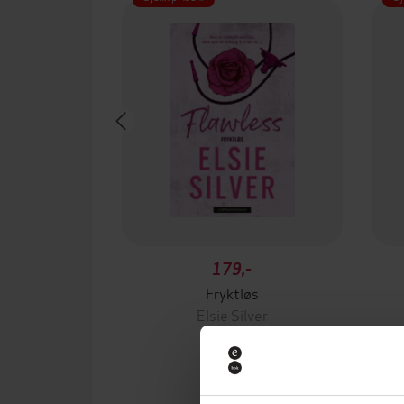
179,-
Fryktløs
Elsie Silver
EBOK