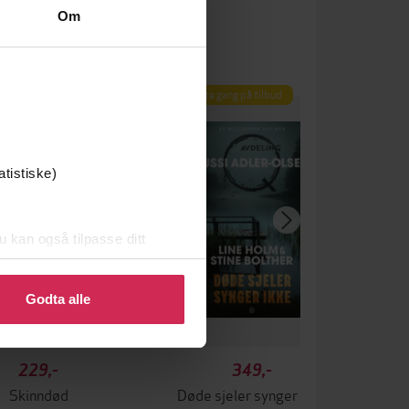
Om
Første gang på tilbud
atistiske)
u kan også tilpasse ditt
 eller endre ditt samtykke.
Godta alle
229,-
349,-
Skinndød
Døde sjeler synger ikke