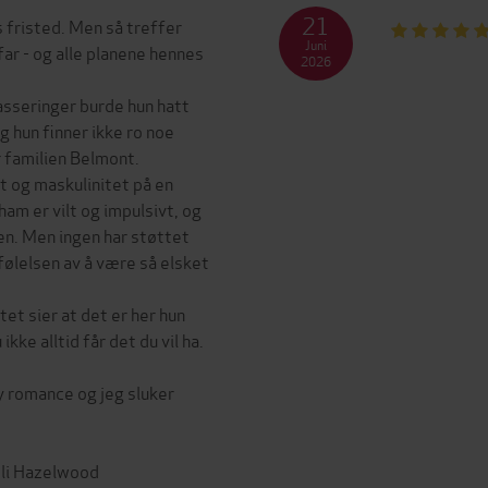
21
 fristed. Men så treffer
Juni
r - og alle planene hennes
2026
sseringer burde hun hatt
g hun finner ikke ro noe
er familien Belmont.
t og maskulinitet på en
am er vilt og impulsivt, og
en. Men ingen har støttet
 følelsen av å være så elsket
rtet sier at det er her hun
kke alltid får det du vil ha.
y romance og jeg sluker