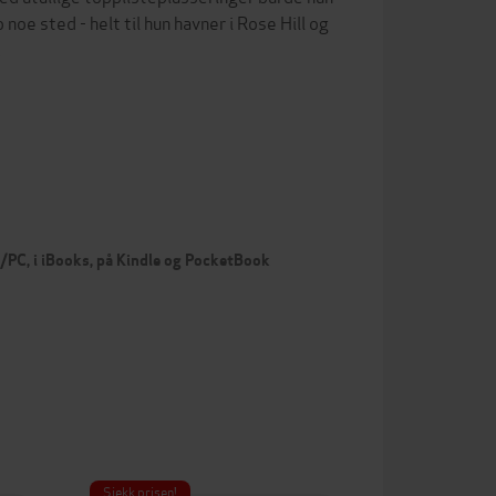
 noe sted - helt til hun havner i Rose Hill og
…
c/PC, i iBooks, på Kindle og PocketBook
Sjekk prisen!