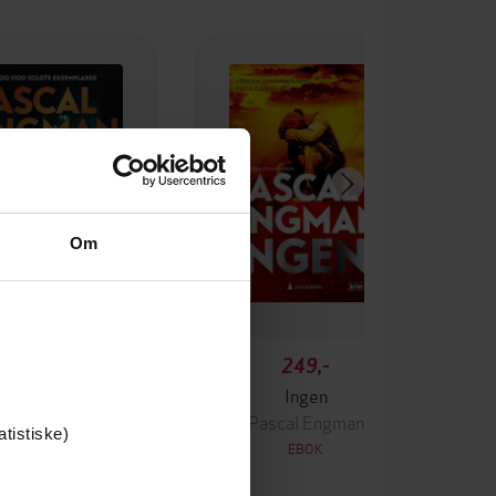
Om
349,-
249,-
Krigen
Ingen
ascal Engman
Pascal Engman
atistiske)
EBOK
EBOK