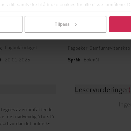
 oss ditt samtykke til å bruke cookies for alle disse formålene. D
l ved å klikke på «Tilpass». Du kan når som helst trekke tilbake
200
sider
ttere
Lengde
Tilpass
ngvar Jacobsen
(forfatter)
Sjanger
Fagbokforlaget
Fagbøker
,
Samfunnsvitenskap
g
20.01.2025
Bokmål
t
Språk
Leservurderinger
(
Inge
etegnes av en omfattende
k er det nødvendig å forstå
gså hvordan det politisk-