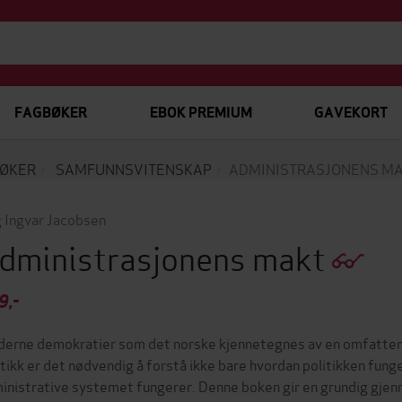
FAGBØKER
EBOK PREMIUM
GAVEKORT
ØKER
SAMFUNNSVITENSKAP
ADMINISTRASJONENS M
 Ingvar Jacobsen
dministrasjonens makt
9,-
erne demokratier som det norske kjennetegnes av en omfattende
itikk er det nødvendig å forstå ikke bare hvordan politikken fung
inistrative systemet fungerer. Denne boken gir en grundig gjenn