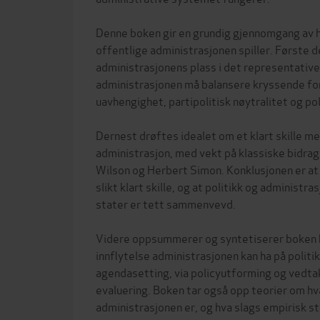
Denne boken gir en grundig gjennomgang av hv
offentlige administrasjonen spiller. Første d
administrasjonens plass i det representativ
administrasjonen må balansere kryssende fo
uavhengighet, partipolitisk nøytralitet og poli
Dernest drøftes idealet om et klart skille me
administrasjon, med vekt på klassiske bidr
Wilson og Herbert Simon. Konklusjonen er at 
slikt klart skille, og at politikk og administr
stater er tett sammenvevd.
Videre oppsummerer og syntetiserer boken h
innflytelse administrasjonen kan ha på politik
agendasetting, via policyutforming og vedtak,
evaluering. Boken tar også opp teorier om hva
administrasjonen er, og hva slags empirisk st