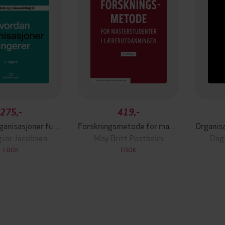
275,-
419,-
Hvordan organisasjoner fungerer
Forskningsmetode for masterstudenter i lærerutdanningen
gvar Jacobsen
May Britt Postholm
Dag
EBOK
EBOK