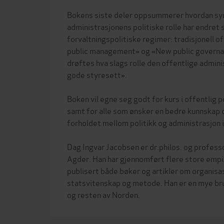
Bokens siste deler oppsummerer hvordan syn
administrasjonens politiske rolle har endret
forvaltningspolitiske regimer: tradisjonell o
public management» og «New public governa
drøftes hva slags rolle den offentlige adminis
gode styresett».
Boken vil egne seg godt for kurs i offentlig p
samt for alle som ønsker en bedre kunnskap
forholdet mellom politikk og administrasjon 
Dag Ingvar Jacobsen er dr.philos. og profess
Agder. Han har gjennomført flere store empi
publisert både bøker og artikler om organisa
statsvitenskap og metode. Han er en mye br