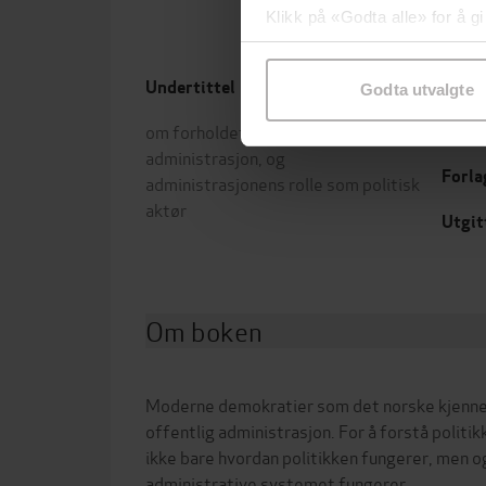
Klikk på «Godta alle» for å gi
samtykke til spesifikke formå
Undertittel
Forfa
Godta utvalgte
om forholdet mellom politikk og
Dag I
administrasjon, og
Forla
administrasjonens rolle som politisk
aktør
Utgit
Om boken
Moderne demokratier som det norske kjenn
offentlig administrasjon. For å forstå politik
ikke bare hvordan politikken fungerer, men o
administrative systemet fungerer.