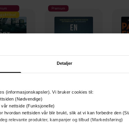
mium
Premium
g på tilbud
Detaljer
es (informasjonskapsler). Vi bruker cookies til:
349,-
149,-
ttsiden (Nødvendige)
Utskudd
En lykkelig familie
 vår nettside (Funksjonelle)
 Lier Horst
Stian Hjelvin Andersen
P
r hvordan nettsiden vår blir brukt, slik at vi kan forbedre den (St
EBOK
EBOK
 deg relevante produkter, kampanjer og tilbud (Markedsføring)