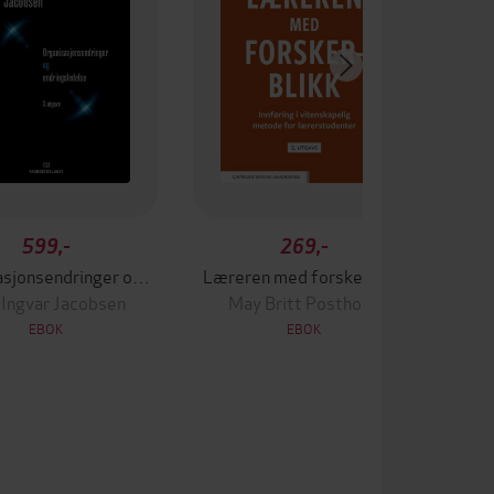
599,-
269,-
Organisasjonsendringer og endringsledelse
Læreren med forskerblikk
 Ingvar Jacobsen
May Britt Postholm
D
EBOK
EBOK