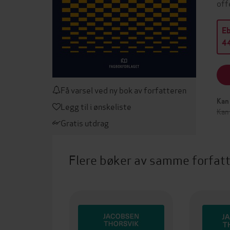
off
E
44
Få varsel ved ny bok av forfatteren
Kan 
Legg til i ønskeliste
Kan 
Gratis utdrag
Flere bøker av samme forfat