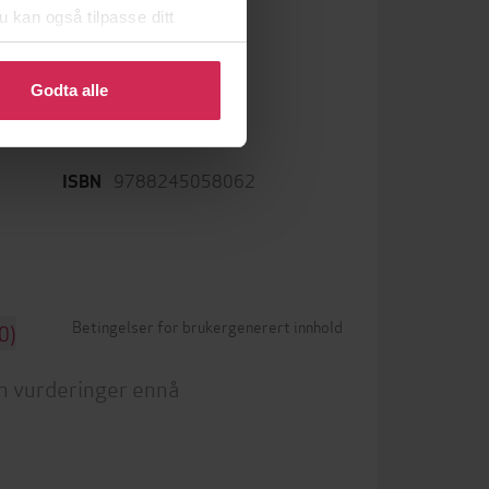
u kan også tilpasse ditt
 eller endre ditt samtykke.
epub
Format
Godta alle
LCP
DRM-beskyttelse
9788245058062
ISBN
Betingelser for brukergenerert innhold
0)
n vurderinger ennå