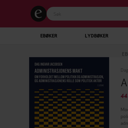
EBØKER
LYDBØKER
EB
Dag
A
44
Mod
pol
adm