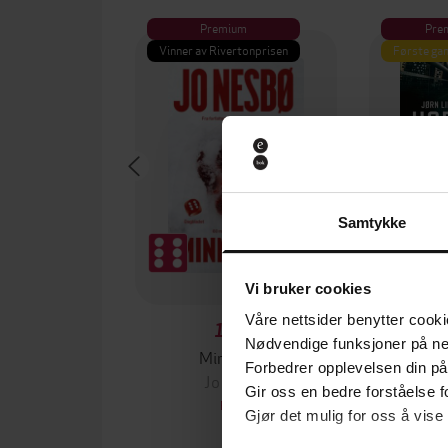
Premium
Pre
Vinner av Rivertonprisen
Første gan
Samtykke
Vi bruker cookies
Våre nettsider benytter cooki
199,-
Nødvendige funksjoner på ne
Minnesota
Forbedrer opplevelsen din på
Jo Nesbø
Jørn
Gir oss en bedre forståelse fo
EBOK
Gjør det mulig for oss å vise