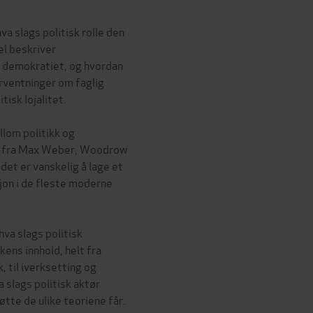
a slags politisk rolle den
el beskriver
e demokratiet, og hvordan
rventninger om faglig
tisk lojalitet.
llom politikk og
ag fra Max Weber, Woodrow
det er vanskelig å lage et
asjon i de fleste moderne
va slags politisk
kens innhold, helt fra
 til iverksetting og
 slags politisk aktør
øtte de ulike teoriene får.