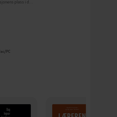
asjonens plass i d…
 Mac/PC