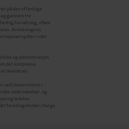
et på den offentlige
 seg gjennom tre
ffentlig forvaltning, «New
nce». Avslutningsvis
trasjonen spiller i «det
olitikk og administrasjon,
 om det komplekse
i et demokrati.
or ved Universitetet i
riske undersøkelser, og
sjon og ledelse,
ukt foredragsholder i Norge