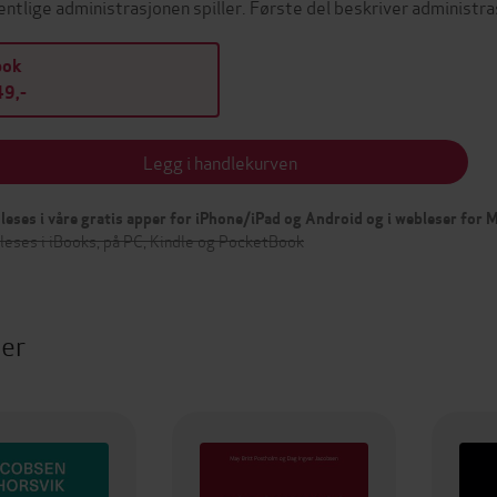
entlige administrasjonen spiller. Første del beskriver administr
bok
9,-
Legg i handlekurven
leses i våre gratis apper for iPhone/iPad og Android og i webleser for
leses i iBooks, på PC, Kindle og PocketBook
ter