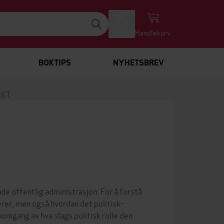
Logg inn
Handlekurv
BOKTIPS
NYHETSBREV
AKT
 offentlig administrasjon. For å forstå
erer, men også hvordan det politisk-
omgang av hva slags politisk rolle den