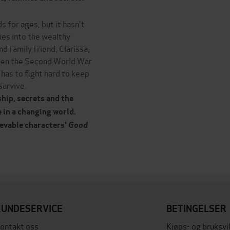
s for ages, but it hasn't
ies into the wealthy
nd family friend, Clarissa,
 Then the Second World War
has to fight hard to keep
survive.
hip, secrets and the
 in a changing world.
ievable characters'
Good
KUNDESERVICE
BETINGELSER
ontakt oss
Kjøps- og bruksvi