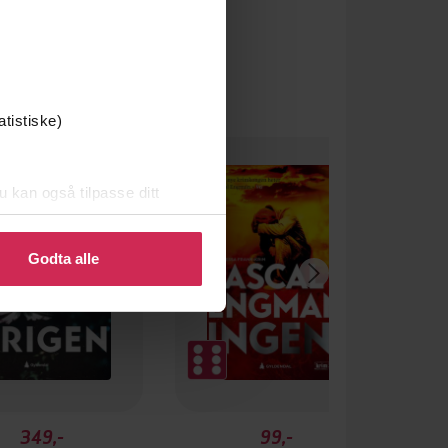
atistiske)
u kan også tilpasse ditt
 eller endre ditt samtykke.
Godta alle
349,-
99,-