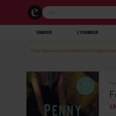
EBØKER
LYDBØKER
Vi har dessverre ikke tillatelse til å selge boken
Pen
F
13