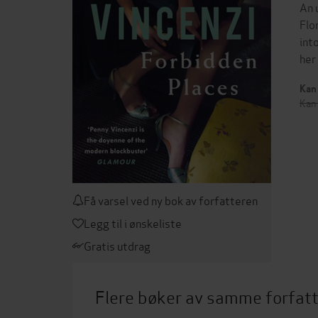
An 
Flo
int
her
Kan 
Kan 
Få varsel ved ny bok av forfatteren
Legg til i ønskeliste
Gratis utdrag
Flere bøker av samme forfat