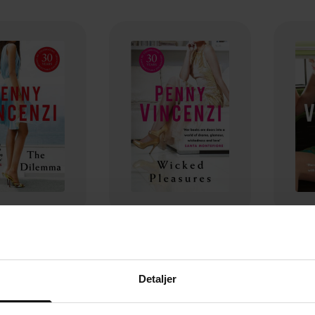
118,-
130,-
e Dilemma
Wicked Pleasures
A
y Vincenzi
Penny Vincenzi
P
Detaljer
EBOK
EBOK