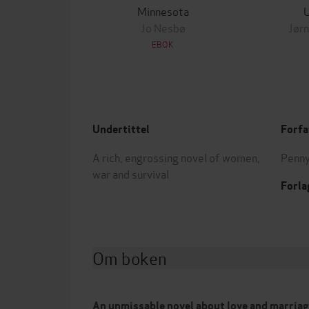
Minnesota
Jo Nesbø
Jørn
EBOK
Undertittel
Forfa
A rich, engrossing novel of women,
Penny
war and survival
Forla
Om boken
An unmissable novel about love and marriage