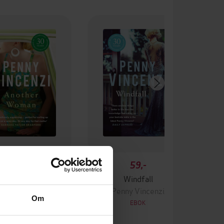
130,-
59,-
nother Woman
Windfall
enny Vincenzi
Penny Vincenzi
Om
EBOK
EBOK