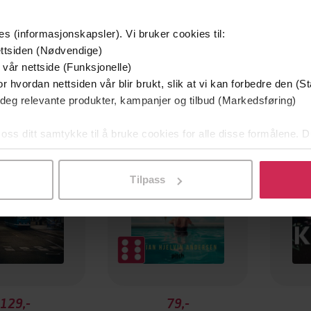
es (informasjonskapsler). Vi bruker cookies til:
ttsiden (Nødvendige)
 vår nettside (Funksjonelle)
r hvordan nettsiden vår blir brukt, slik at vi kan forbedre den (St
mium
Premium
 deg relevante produkter, kampanjer og tilbud (Markedsføring)
g på tilbud
 oss ditt samtykke til å bruke cookies for alle disse formålene. D
l ved å klikke på «Tilpass». Du kan når som helst trekke tilbake
Tilpass
129,-
79,-