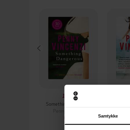
130,-
Something Dangerous
Th
Penny Vincenzi
Penn
Samtykke
EBOK