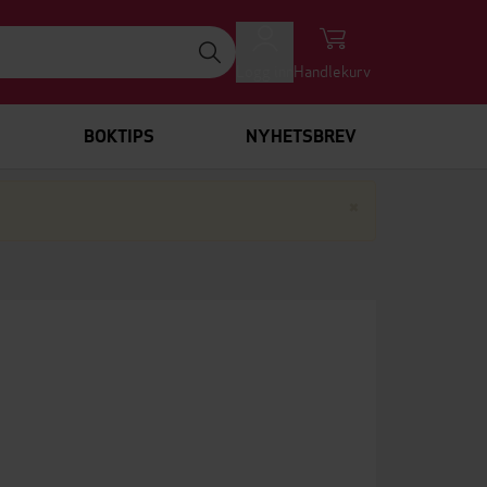
Logg inn
Handlekurv
BOKTIPS
NYHETSBREV
Lukk
×