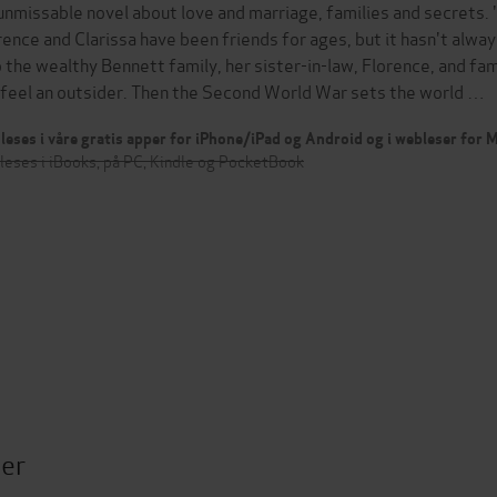
unmissable novel about love and marriage, families and secrets. 
rence and Clarissa have been friends for ages, but it hasn't alw
o the wealthy Bennett family, her sister-in-law, Florence, and fam
 feel an outsider. Then the Second World War sets the world …
leses i våre gratis apper for iPhone/iPad og Android og i webleser for
leses i iBooks, på PC, Kindle og PocketBook
ter