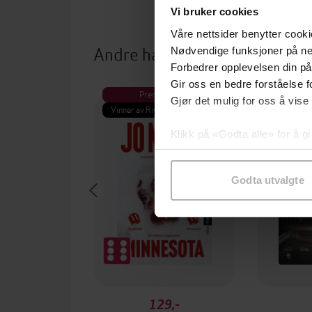
Vi bruker cookies
Våre nettsider benytter cooki
Andre har også kjøpt
Nødvendige funksjoner på ne
Forbedrer opplevelsen din på
Gir oss en bedre forståelse fo
Premium
Pre
Gjør det mulig for oss å vise
Vinner av Rivertonprisen
Første gan
Klikk på «Godta alle» for å gi
samtykke til spesifikke formå
Godta utvalgte
129,-