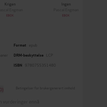
Krigen
Ingen
ascal Engman
Pascal Engman
EBOK
EBOK
epub
Format
aner
LCP
DRM-beskyttelse
9780755351480
ISBN
Betingelser for brukergenerert innhold
0)
n vurderinger ennå