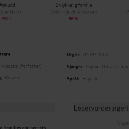
Utskudd
En lykkelig familie
 Lier Horst
Stian Hjelvin Andersen
P
EBOK
EBOK
04.09.2008
ttere
Utgitt
 Vincenzi
(forfatter)
Skjønnlitteratur
,
Rom
Sjanger
Review
g
English
Språk
Leservurderinger
(
Inge
, families and secrets.