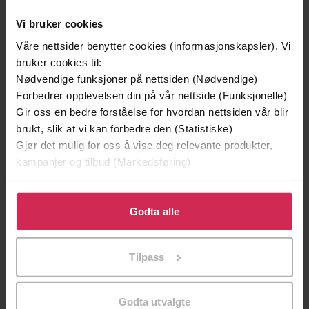
Vi bruker cookies
Våre nettsider benytter cookies (informasjonskapsler). Vi
bruker cookies til:
Nødvendige funksjoner på nettsiden (Nødvendige)
Forbedrer opplevelsen din på vår nettside (Funksjonelle)
Gir oss en bedre forståelse for hvordan nettsiden vår blir
brukt, slik at vi kan forbedre den (Statistiske)
Gjør det mulig for oss å vise deg relevante produkter,
249,-
149,-
kampanjer og tilbud (Markedsføring)
Perlesøsteren
Gracies hemmelighet
Klikk på «Godta alle» for å gi oss ditt samtykke til å
Lucinda Riley
Santa Montefiore
bruke cookies for alle disse formålene. Du kan også
Godta alle
EBOK
EBOK
tilpasse ditt samtykke til spesifikke formål ved å klikke
på «Tilpass». Du kan når som helst trekke tilbake eller
Tilpass
endre ditt samtykke.
Sarah Jio
(forfatter),
Mari Johanne Müller
Forfattere
Godta utvalgte
(oversetter)