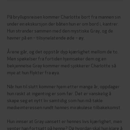
På bryllupsreisen kommer Charlotte bort fra mannen sin
under en ekskursjon der båten hun er om bord i, kantrer.
Hun strander sammen med den mystiske Gray, og de
havner på en – tilsynelatende øde – øy.
Årene går, og det oppstår dyp kjærlighet mellom de to.
Men spøkelser fra fortiden hjemsøker dem og en
bekjennelse Gray kommer med sjokkerer Charlotte så
mye at hun flykter fra øya.
Når hun til slutt kommer hjem etter mange år, oppdager
hun raskt at ingenting er som før. Det er vanskelig å
skape seg et nytt liv samtidig som hun må takle
medieinteressen rundt hennes mirakuløse tilbakekomst.
Hun innser at Gray uansett er hennes livs kjærlighet, men
venter han fortsatt på henne? Og hvordan skal hun klare å