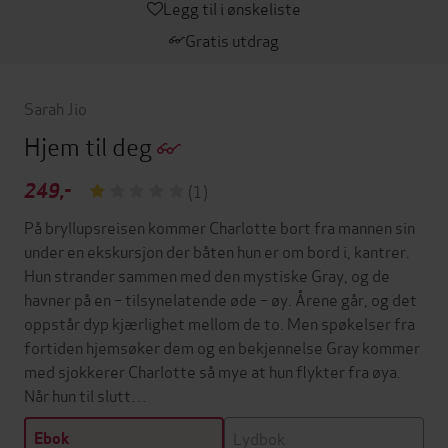
Legg til i ønskeliste
Gratis utdrag
Sarah Jio
Hjem til deg
249,-
(1)
På bryllupsreisen kommer Charlotte bort fra mannen sin
under en ekskursjon der båten hun er om bord i, kantrer.
Hun strander sammen med den mystiske Gray, og de
havner på en – tilsynelatende øde – øy. Årene går, og det
oppstår dyp kjærlighet mellom de to. Men spøkelser fra
fortiden hjemsøker dem og en bekjennelse Gray kommer
med sjokkerer Charlotte så mye at hun flykter fra øya.
Når hun til slutt…
Lydbok
Ebok