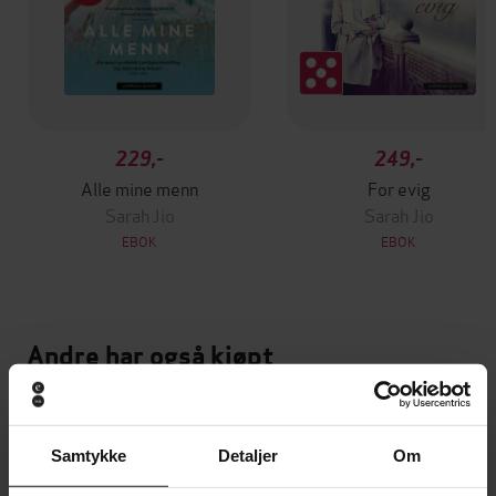
229,-
249,-
Alle mine menn
For evig
Sarah Jio
Sarah Jio
EBOK
EBOK
Andre har også kjøpt
Premium
Samtykke
Detaljer
Om