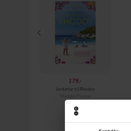
179,-
Jentetur til Rhodos
Maddie Please
EBOK