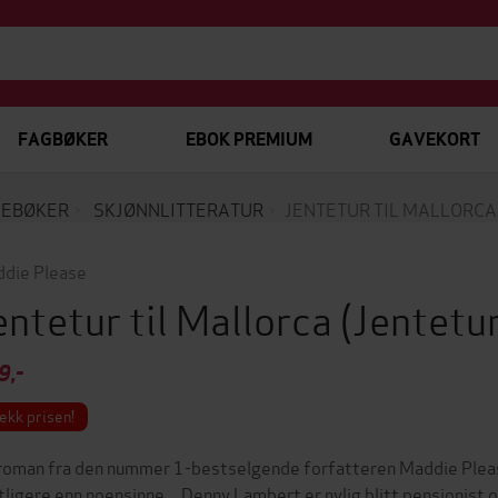
FAGBØKER
EBOK PREMIUM
GAVEKORT
EBØKER
SKJØNNLITTERATUR
JENTETUR TIL MALLORCA
die Please
entetur til Mallorca
(Jentetu
9,-
ekk prisen!
roman fra den nummer 1-bestselgende forfatteren Maddie Please
tligere enn noensinne ...Denny Lambert er nylig blitt pensjonist og