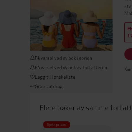
ste
Mal
E
17
Få varsel ved ny bok i serien
Få varsel ved ny bok av forfatteren
Kan 
Legg til i ønskeliste
Gratis utdrag
Flere bøker av samme forfat
Sjekk prisen!