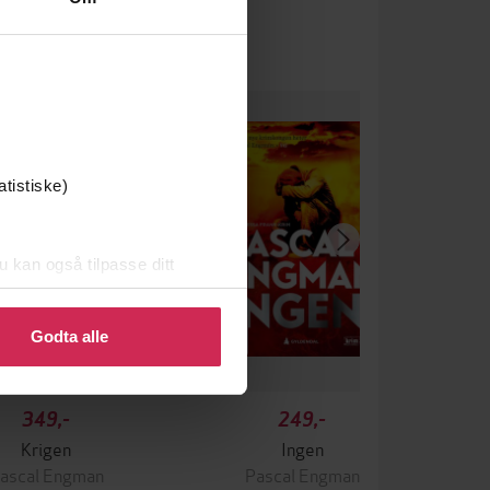
atistiske)
u kan også tilpasse ditt
 eller endre ditt samtykke.
Godta alle
349,-
249,-
Krigen
Ingen
ascal Engman
Pascal Engman