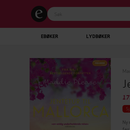
EBØKER
LYDBØKER
Mad
J
17
Sj
Ny 
fes