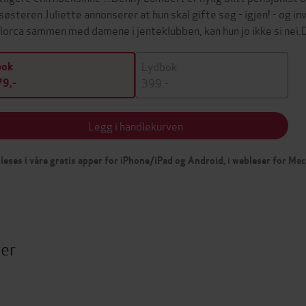
søsteren Juliette annonserer at hun skal gifte seg - igjen! - og in
lorca sammen med damene i jenteklubben, kan hun jo ikke si nei
Lydbok
bok
399,-
9,-
Legg i handlekurven
leses i våre gratis apper for iPhone/iPad og Android, i webleser for Ma
ter