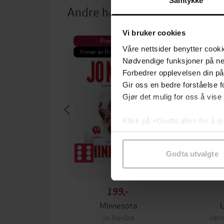
Samtykke
Andre har også kjøpt
Vi bruker cookies
Premium
Pre
Våre nettsider benytter cooki
Vinner av Rivertonprisen
Første gan
Nødvendige funksjoner på ne
Forbedrer opplevelsen din på
Gir oss en bedre forståelse fo
Gjør det mulig for oss å vise
Klikk på «Godta alle» for å gi
samtykke til spesifikke formå
Godta utvalgte
199,-
Minnesota
Jo Nesbø
Jørn