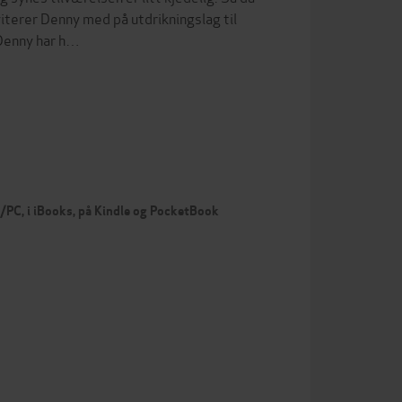
viterer Denny med på utdrikningslag til
.Denny har h…
c/PC, i iBooks, på Kindle og PocketBook