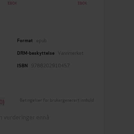
EBOK
EBOK
epub
Format
Vannmerket
DRM-beskyttelse
9788202910457
ISBN
Betingelser for brukergenerert innhold
0)
n vurderinger ennå