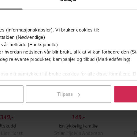
mium
Premium
es (informasjonskapsler). Vi bruker cookies til:
g på tilbud
ttsiden (Nødvendige)
 vår nettside (Funksjonelle)
r hvordan nettsiden vår blir brukt, slik at vi kan forbedre den (St
 deg relevante produkter, kampanjer og tilbud (Markedsføring)
 oss ditt samtykke til å bruke cookies for alle disse formålene. D
l ved å klikke på «Tilpass». Du kan når som helst trekke tilbake
Tilpass
349,-
149,-
Utskudd
En lykkelig familie
 Lier Horst
Stian Hjelvin Andersen
P