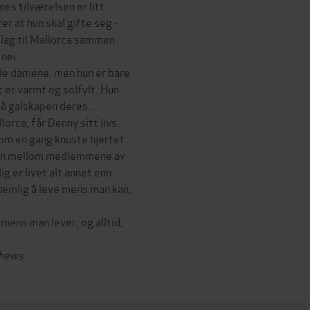
nes tilværelsen er litt
er at hun skal gifte seg -
slag til Mallorca sammen
nei.
ade damene, men hun er bare
t er varmt og solfylt. Hun
å galskapen deres ...
orca, får Denny sitt livs
som en gang knuste hjertet
 hun mellom medlemmene av
g er livet alt annet enn
nemlig å leve mens man kan,
 mens man lever, og alltid,
tthews