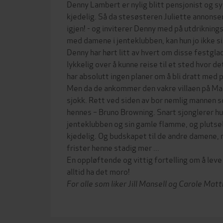
Denny Lambert er nylig blitt pensjonist og sy
kjedelig. Så da stesøsteren Juliette annonser
igjen! - og inviterer Denny med på utdrikning
med damene i jenteklubben, kan hun jo ikke si 
Denny har hørt litt av hvert om disse festgl
lykkelig over å kunne reise til et sted hvor de
har absolutt ingen planer om å bli dratt med p
Men da de ankommer den vakre villaen på Mall
sjokk. Rett ved siden av bor nemlig mannen 
hennes – Bruno Browning. Snart sjonglerer
jenteklubben og sin gamle flamme, og plutseli
kjedelig. Og budskapet til de andre damene, 
frister henne stadig mer ...
En oppløftende og vittig fortelling om å leve
alltid ha det moro!
For alle som liker Jill Mansell og Carole Ma