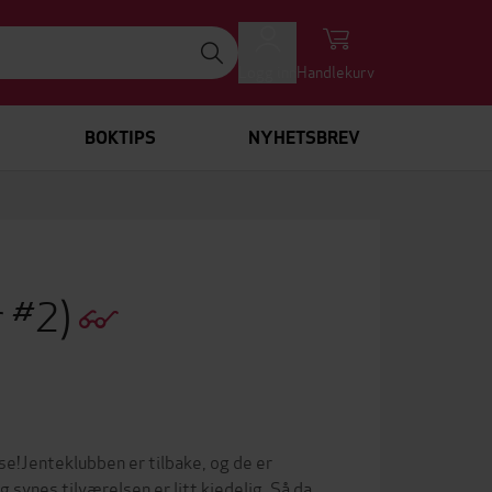
Logg inn
Handlekurv
BOKTIPS
NYHETSBREV
r #2)
!Jenteklubben er tilbake, og de er
 synes tilværelsen er litt kjedelig. Så da