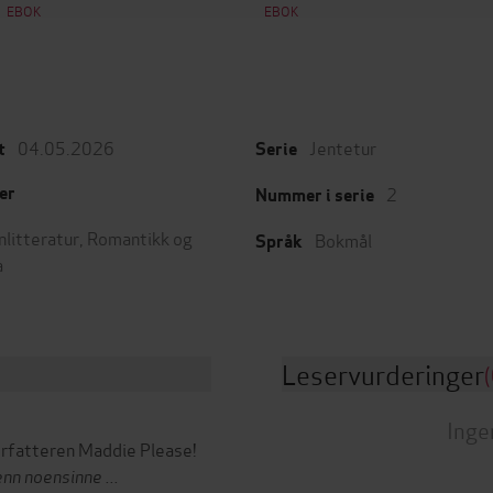
EBOK
EBOK
04.05.2026
Jentetur
t
Serie
2
er
Nummer i serie
nlitteratur
,
Romantikk og
Bokmål
Språk
a
Leservurderinger
(
Inge
rfatteren Maddie Please!
nn noensinne ...