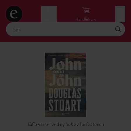
Logg inn
Handlekurv
Meny
Få varsel ved ny bok av forfatteren