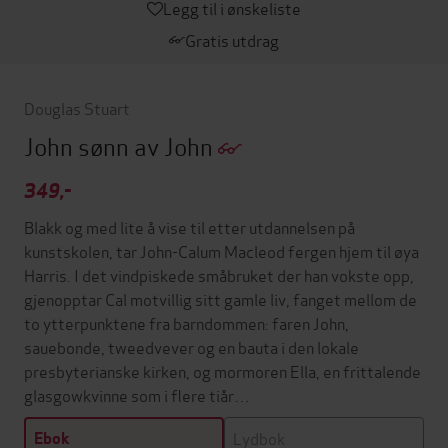
Legg til i ønskeliste
Gratis utdrag
Douglas Stuart
John sønn av John
349,-
Blakk og med lite å vise til etter utdannelsen på
kunstskolen, tar John-Calum Macleod fergen hjem til øya
Harris. I det vindpiskede småbruket der han vokste opp,
gjenopptar Cal motvillig sitt gamle liv, fanget mellom de
to ytterpunktene fra barndommen: faren John,
sauebonde, tweedvever og en bauta i den lokale
presbyterianske kirken, og mormoren Ella, en frittalende
glasgowkvinne som i flere tiår…
Lydbok
Ebok