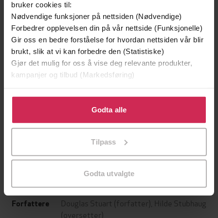
bruker cookies til:
Nødvendige funksjoner på nettsiden (Nødvendige)
Forbedrer opplevelsen din på vår nettside (Funksjonelle)
Gir oss en bedre forståelse for hvordan nettsiden vår blir
brukt, slik at vi kan forbedre den (Statistiske)
Gjør det mulig for oss å vise deg relevante produkter,
kampanjer og tilbud (Markedsføring)
Klikk på «Godta alle» for å gi oss ditt samtykke til å
bruke cookies for alle disse formålene. Du kan også
Godta alle
199,-
349,-
tilpasse ditt samtykke til spesifikke formål ved å klikke
Minnesota
Utskudd
på «Tilpass». Du kan når som helst trekke tilbake eller
Jo Nesbø
Jørn Lier Horst
Tilpass
endre ditt samtykke.
EBOK
EBOK
Godta utvalgte
Douglas Stuart
(forfatter),
Hilde Stubhaug
Forfattere
(oversetter)