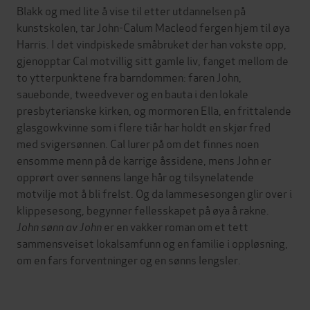
Blakk og med lite å vise til etter utdannelsen på
kunstskolen, tar John-Calum Macleod fergen hjem til øya
Harris. I det vindpiskede småbruket der han vokste opp,
gjenopptar Cal motvillig sitt gamle liv, fanget mellom de
to ytterpunktene fra barndommen: faren John,
sauebonde, tweedvever og en bauta i den lokale
presbyterianske kirken, og mormoren Ella, en frittalende
glasgowkvinne som i flere tiår har holdt en skjør fred
med svigersønnen. Cal lurer på om det finnes noen
ensomme menn på de karrige åssidene, mens John er
opprørt over sønnens lange hår og tilsynelatende
motvilje mot å bli frelst. Og da lammesesongen glir over i
klippesesong, begynner fellesskapet på øya å rakne.
John sønn av John
er en vakker roman om et tett
sammensveiset lokalsamfunn og en familie i oppløsning,
om en fars forventninger og en sønns lengsler.