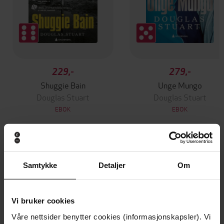
229,-
279,-
Shuggie Bain
Unge Mungo
Douglas Stuart
Douglas Stuart
EBOK
EBOK
Andre har også kjøpt
Samtykke
Detaljer
Om
Premium
Premium
Vinner av Rivertonprisen
Første gang på tilbud
Vi bruker cookies
Våre nettsider benytter cookies (informasjonskapsler). Vi