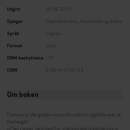
26.06.2014
Utgitt
Skjønnlitteratur
,
Romantikk og drama
Sjanger
English
Språk
epub
Format
LCP
DRM-beskyttelse
9781444750713
ISBN
Om boken
Francesca, the golden voice of London's nightlife was at
the height
of her career, destined for stardom and breathlessly in