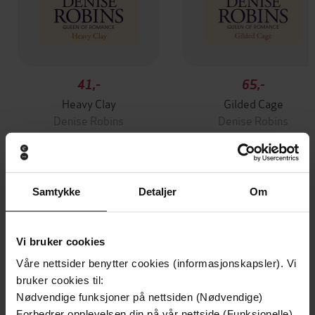
41,-
65,-
Heavy Clay
Gilded Cage
Denise Robins
Denise Robins
EBOK
EBOK
Samtykke
Detaljer
Om
Andre har også kjøpt
Vi bruker cookies
Premium
Premium
Våre nettsider benytter cookies (informasjonskapsler). Vi
Vinner av Rivertonprisen
Første gang på tilbud
bruker cookies til:
Nødvendige funksjoner på nettsiden (Nødvendige)
Forbedrer opplevelsen din på vår nettside (Funksjonelle)