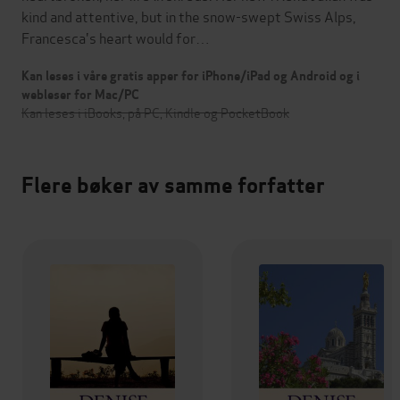
kind and attentive, but in the snow-swept Swiss Alps,
Francesca's heart would for…
Kan leses i våre gratis apper for iPhone/iPad og Android og i
webleser for Mac/PC
Kan leses i iBooks, på PC, Kindle og PocketBook
Flere bøker av samme forfatter