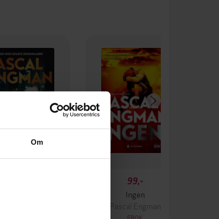
Om
349,-
99,-
Krigen
Ingen
ascal Engman
Pascal Engman
EBOK
EBOK