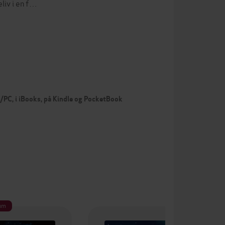
eliv i en f…
c/PC, i iBooks, på Kindle og PocketBook
um
Pr