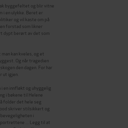
ak byggefeltet og blir vitne
 i en ulykke. Beret er
olitiker og vil kaste om på
i en forstad som likner
rt dypt berørt av det som
 man kan kveles, og et
yggest. Og når tragedien
 i skogen den dagen. For har
r ut igjen.
 i en innfløkt og uhyggelig
ing i bøkene til Helene
å folder det hele seg
Flood skriver stilsikkert og
 bevegeligheten i
rtrettene ... Legg til at