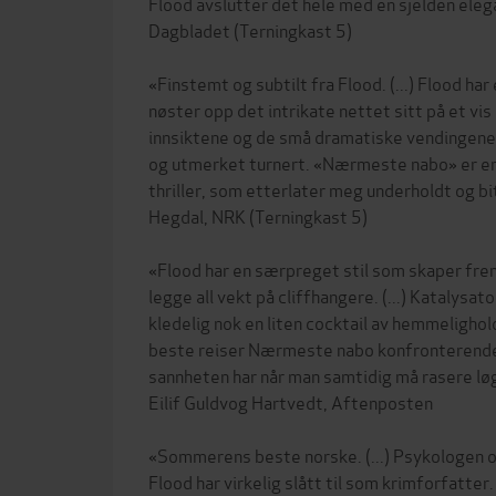
Flood avslutter det hele med en sjelden eleg
Dagbladet (Terningkast 5)
«Finstemt og subtilt fra Flood. (...) Flood har
nøster opp det intrikate nettet sitt på et v
innsiktene og de små dramatiske vendingene
og utmerket turnert. «Nærmeste nabo» er en
thriller, som etterlater meg underholdt og bit
Hegdal, NRK (Terningkast 5)
«Flood har en særpreget stil som skaper fre
legge all vekt på cliffhangere. (...) Katalysat
kledelig nok en liten cocktail av hemmelighold, 
beste reiser Nærmeste nabo konfronterende
sannheten har når man samtidig må rasere løg
Eilif Guldvog Hartvedt, Aftenposten
«Sommerens beste norske. (...) Psykologen 
Flood har virkelig slått til som krimforfatter. (