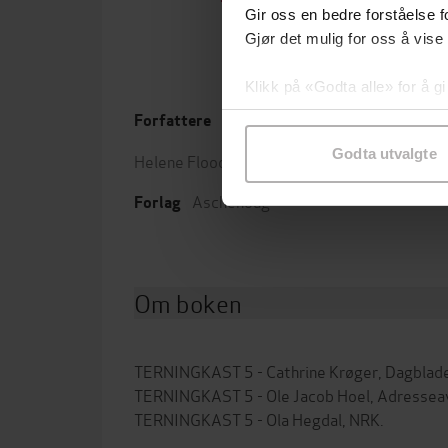
Gir oss en bedre forståelse fo
Gjør det mulig for oss å vise
Klikk på «Godta alle» for å gi
samtykke til spesifikke formå
Forfattere
Utgit
Godta utvalgte
Helene Flood
(forfatter)
Sjang
Aschehoug
Forlag
Om boken
TERNINGKAST 5 - Cathrine Krøger, Dagblade
TERNINGKAST 5 - Ole Jacob Hoel, Adresseav
TERNINGKAST 5 - Ola Hegdal, NRK.