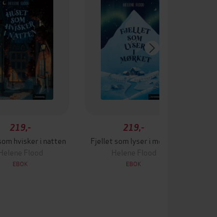
219,-
219,-
om hvisker i natten
Fjellet som lyser i mørket
Ø
Helene Flood
Helene Flood
EBOK
EBOK