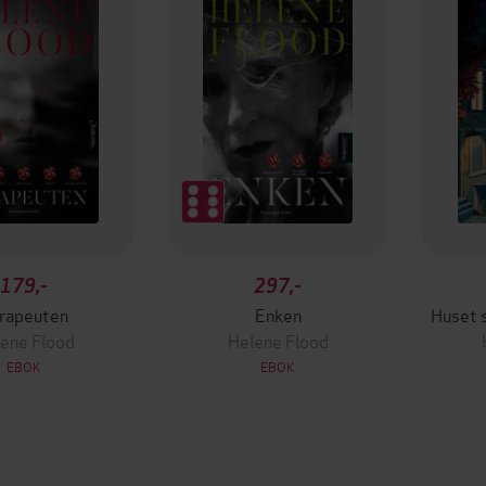
179,-
297,-
rapeuten
Enken
Huset s
ene Flood
Helene Flood
EBOK
EBOK