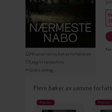
pol
E
29
Kan 
Få varsel ved ny bok av forfatteren
Legg til i ønskeliste
Gratis utdrag
Flere bøker av samme forfat
Premium
Premium