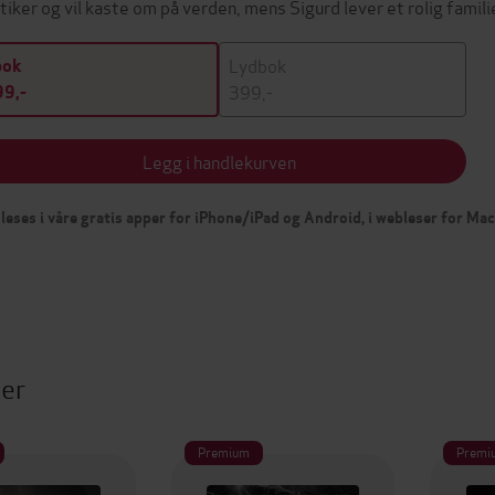
itiker og vil kaste om på verden, mens Sigurd lever et rolig famili
Lydbok
bok
399,-
9,-
Legg i handlekurven
leses i våre gratis apper for iPhone/iPad og Android, i webleser for Ma
ter
Premium
Premi