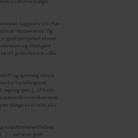
anse.» Cathrine Krøger,
 en enkel, suggestiv stil. Hun
is som er imponerende. Og
 er godt porsjonert utover
 nennsom og intelligent
te litt grann klokere.» Ola
mdrift og spenning uten å
oren for fortellingen er
løgn og vold. (...) På sitt
 spørsmål om hvilken verdi
ner mange liv er reist på.»
og voldsforskeren Helene
...) ... det er et godt