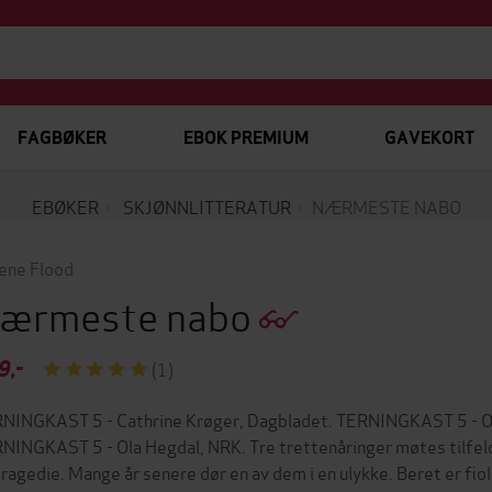
FAGBØKER
EBOK PREMIUM
GAVEKORT
EBØKER
SKJØNNLITTERATUR
NÆRMESTE NABO
ene Flood
ærmeste nabo
9,-
(1)
NINGKAST 5 - Cathrine Krøger, Dagbladet. TERNINGKAST 5 - Ol
NINGKAST 5 - Ola Hegdal, NRK. Tre trettenåringer møtes tilfeldig
tragedie. Mange år senere dør en av dem i en ulykke. Beret er fiolin