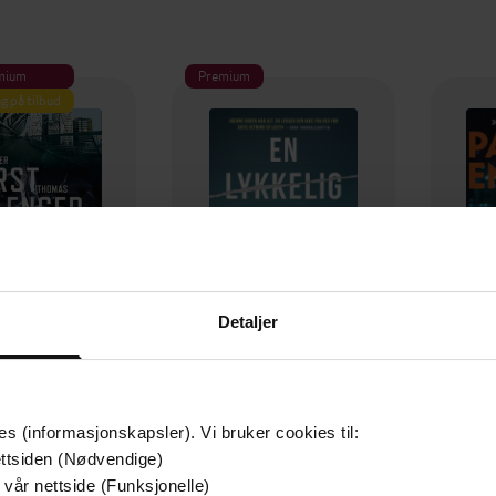
mium
Premium
g på tilbud
Detaljer
129,-
79,-
es (informasjonskapsler). Vi bruker cookies til:
Utskudd
En lykkelig familie
ttsiden (Nødvendige)
 Lier Horst
Stian Hjelvin Andersen
P
 vår nettside (Funksjonelle)
EBOK
EBOK