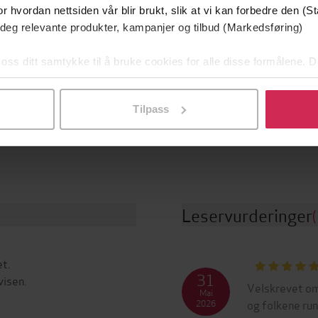
r hvordan nettsiden vår blir brukt, slik at vi kan forbedre den (St
 deg relevante produkter, kampanjer og tilbud (Markedsføring)
 oss ditt samtykke til å bruke cookies for alle disse formålene. D
l ved å klikke på «Tilpass». Du kan når som helst trekke tilbake
26.05.2026
Bokmål
t
Språk
Tilpass
Krim
epub
er
Format
Leservurderinger
(
t.
31
isen.
Velskrevet om
Mai
og folkene ru
2026