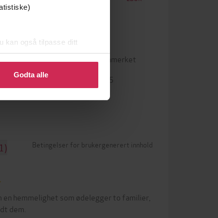
atistiske)
u kan også tilpasse ditt
 eller endre ditt samtykke.
Vannmerket
DRM-beskyttelse
Godta alle
9788203460845
ISBN
Betingelser for brukergenerert innhold
1)
 en hemmelighet som ødelegger to familier,
ndt dem.