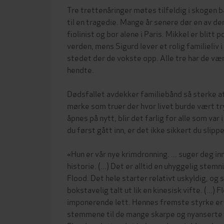
Tre trettenåringer møtes tilfeldig i skogen b
til en tragedie. Mange år senere dør en av dem
fiolinist og bor alene i Paris. Mikkel er blitt p
verden, mens Sigurd lever et rolig familieliv 
stedet der de vokste opp. Alle tre har de væ
hendte.
Dødsfallet avdekker familiebånd så sterke at
mørke som truer der hvor livet burde vært tr
åpnes på nytt, blir det farlig for alle som var
du først gått inn, er det ikke sikkert du slippe
«Hun er vår nye krimdronning. ... suger deg inn
historie. (...) Det er alltid en uhyggelig stemn
Flood. Det hele starter relativt uskyldig, og s
bokstavelig talt ut lik en kinesisk vifte. (...) 
imponerende lett. Hennes fremste styrke er
stemmene til de mange skarpe og nyanserte po