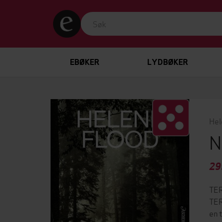
EBØKER
LYDBØKER
Hel
N
29
TER
TER
en 