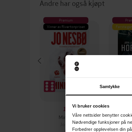
Andre har også kjøpt
Premium
Pre
Vinner av Rivertonprisen
Første gan
Samtykke
Vi bruker cookies
129,-
Våre nettsider benytter cooki
Minnesota
Nødvendige funksjoner på ne
Jo Nesbø
Jørn
Forbedrer opplevelsen din på
EBOK