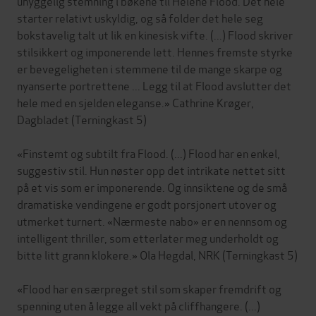
uhyggelig stemning i bøkene til Helene Flood. Det hele
starter relativt uskyldig, og så folder det hele seg
bokstavelig talt ut lik en kinesisk vifte. (...) Flood skriver
stilsikkert og imponerende lett. Hennes fremste styrke
er bevegeligheten i stemmene til de mange skarpe og
nyanserte portrettene ... Legg til at Flood avslutter det
hele med en sjelden eleganse.» Cathrine Krøger,
Dagbladet (Terningkast 5)
«Finstemt og subtilt fra Flood. (...) Flood har en enkel,
suggestiv stil. Hun nøster opp det intrikate nettet sitt
på et vis som er imponerende. Og innsiktene og de små
dramatiske vendingene er godt porsjonert utover og
utmerket turnert. «Nærmeste nabo» er en nennsom og
intelligent thriller, som etterlater meg underholdt og
bitte litt grann klokere.» Ola Hegdal, NRK (Terningkast 5)
«Flood har en særpreget stil som skaper fremdrift og
spenning uten å legge all vekt på cliffhangere. (...)