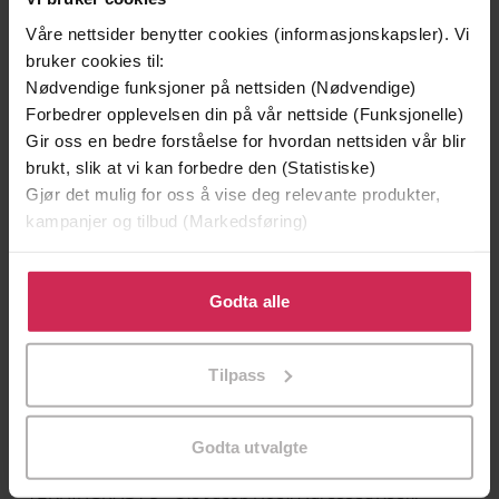
Aschehoug
Forlag
Våre nettsider benytter cookies (informasjonskapsler). Vi
26.05.2026
Utgitt
bruker cookies til:
Nødvendige funksjoner på nettsiden (Nødvendige)
Krim
Sjanger
Forbedrer opplevelsen din på vår nettside (Funksjonelle)
Gir oss en bedre forståelse for hvordan nettsiden vår blir
Bokmål
Språk
brukt, slik at vi kan forbedre den (Statistiske)
Gjør det mulig for oss å vise deg relevante produkter,
epub
Format
kampanjer og tilbud (Markedsføring)
Vannmerket
DRM-beskyttelse
Klikk på «Godta alle» for å gi oss ditt samtykke til å
9788203460845
ISBN
bruke cookies for alle disse formålene. Du kan også
Godta alle
tilpasse ditt samtykke til spesifikke formål ved å klikke
på «Tilpass». Du kan når som helst trekke tilbake eller
Tilpass
Om boken
endre ditt samtykke.
Godta utvalgte
TERNINGKAST 5 - Cathrine Krøger, Dagbladet.
TERNINGKAST 5 - Ole Jacob Hoel, Adresseavisen.