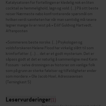
Katalysatoren for fortellingen er kledelig nok en liten
cocktail av hemmelighold, løgn og vold. (...) På sitt beste
reiser Nærmeste nabo konfronterende spørsmål om
hvilken verdi sannheten har når man samtidig må rasere
løgner mange liv er reist på.» Eilif Guldvog Hartvedt,
Aftenposten
«Sommerens beste norske. (...) Psykologen og
voldsforskeren Helene Flood har virkelig slått til som
krimforfatter. (...) ... det er et godt mysterium. Det er
såpass godt at det er naturlig å sammenligne med Karin
Fossum - selve dronningen av historier om vanlige folk
som på grunn av sterke følelser og tilfeldigheter ender
som mordere.» Ole Jacob Hoel, Adresseavisen
Leservurderinger
(1)
Betingelser for brukergenerert innhold