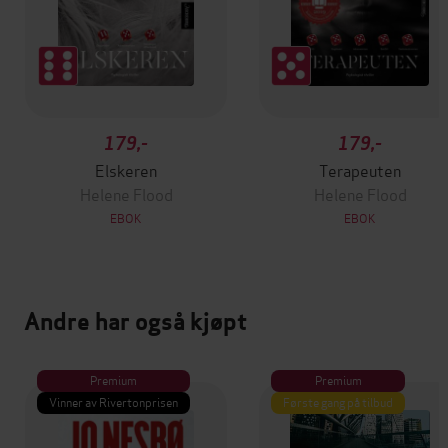
179,-
179,-
Elskeren
Terapeuten
Helene Flood
Helene Flood
EBOK
EBOK
Andre har også kjøpt
Premium
Premium
Vinner av Rivertonprisen
Første gang på tilbud