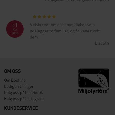
31
Velskrevet om en hemmelighet som
Mai
ødelegger to familier, og folkene rundt
2026
dem.
Lisbeth
OM OSS
Om Ebok.no
Ledige stillinger
Følg oss på Facebook
Følg oss på Instagram
KUNDESERVICE