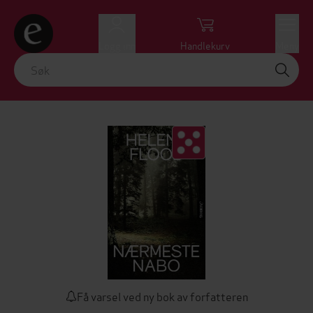
Logg inn
Handlekurv
Meny
Få varsel ved ny bok av forfatteren