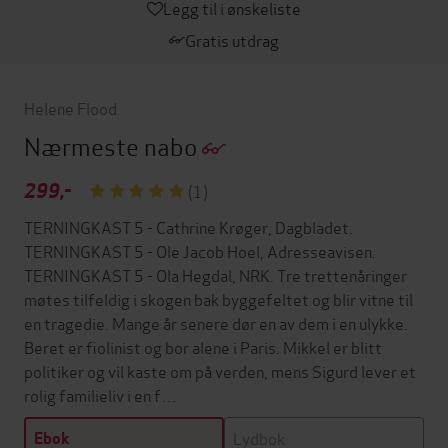
Legg til i ønskeliste
Gratis utdrag
Helene Flood
Nærmeste nabo
299,-
(1)
TERNINGKAST 5 - Cathrine Krøger, Dagbladet.
TERNINGKAST 5 - Ole Jacob Hoel, Adresseavisen.
TERNINGKAST 5 - Ola Hegdal, NRK. Tre trettenåringer
møtes tilfeldig i skogen bak byggefeltet og blir vitne til
en tragedie. Mange år senere dør en av dem i en ulykke.
Beret er fiolinist og bor alene i Paris. Mikkel er blitt
politiker og vil kaste om på verden, mens Sigurd lever et
rolig familieliv i en f…
Lydbok
Ebok