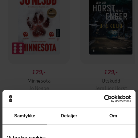
129,-
129,-
Minnesota
Utskudd
Jo Nesbø
Jørn Lier Horst
EBOK
EBOK
Samtykke
Detaljer
Om
Helene Flood
(forfatter)
Forfattere
Vi bruker cookies