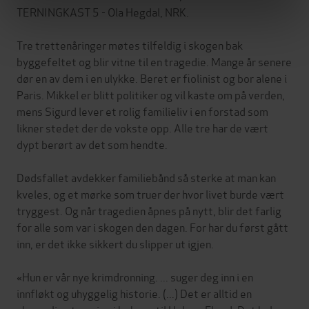
TERNINGKAST 5 - Ola Hegdal, NRK.
Tre trettenåringer møtes tilfeldig i skogen bak
byggefeltet og blir vitne til en tragedie. Mange år senere
dør en av dem i en ulykke. Beret er fiolinist og bor alene i
Paris. Mikkel er blitt politiker og vil kaste om på verden,
mens Sigurd lever et rolig familieliv i en forstad som
likner stedet der de vokste opp. Alle tre har de vært
dypt berørt av det som hendte.
Dødsfallet avdekker familiebånd så sterke at man kan
kveles, og et mørke som truer der hvor livet burde vært
tryggest. Og når tragedien åpnes på nytt, blir det farlig
for alle som var i skogen den dagen. For har du først gått
inn, er det ikke sikkert du slipper ut igjen.
«Hun er vår nye krimdronning. ... suger deg inn i en
innfløkt og uhyggelig historie. (...) Det er alltid en