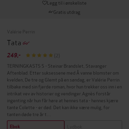
Legg til i ønskeliste
Gratis utdrag
Valérie Perrin
Tata
249,-
(2)
TERNINGKASTS 5 - Steinar Brandslet, Stavanger
Aftenblad. Etter suksessene med Å vanne blomster om
kvelden, De tre og Glemt på en søndag, er Valérie Perrin
tilbake med sin fjerde roman, hvor hun trekker oss inn i en
intrikat vev av historier og vendinger.Agnès forstår
ingenting når hun får høre at hennes tata - hennes kjære
tante Colette - er død. Det kan ikke være mulig, for
tanten døde tre år t…
Lydbok
Ebok