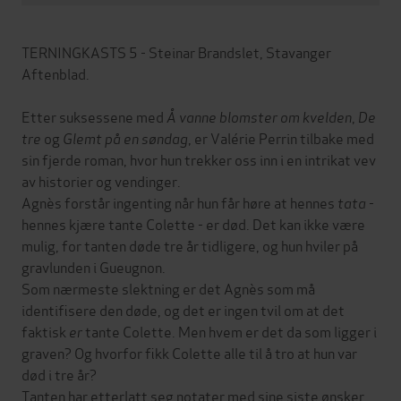
TERNINGKASTS 5 - Steinar Brandslet, Stavanger
Aftenblad.
Etter suksessene med
Å vanne blomster om kvelden
,
De
tre
og
Glemt på en søndag
, er Valérie Perrin tilbake med
sin fjerde roman, hvor hun trekker oss inn i en intrikat vev
av historier og vendinger.
Agnès forstår ingenting når hun får høre at hennes
tata
-
hennes kjære tante Colette - er død. Det kan ikke være
mulig, for tanten døde tre år tidligere, og hun hviler på
gravlunden i Gueugnon.
Som nærmeste slektning er det Agnès som må
identifisere den døde, og det er ingen tvil om at det
faktisk
er
tante Colette. Men hvem er det da som ligger i
graven? Og hvorfor fikk Colette alle til å tro at hun var
død i tre år?
Tanten har etterlatt seg notater med sine siste ønsker