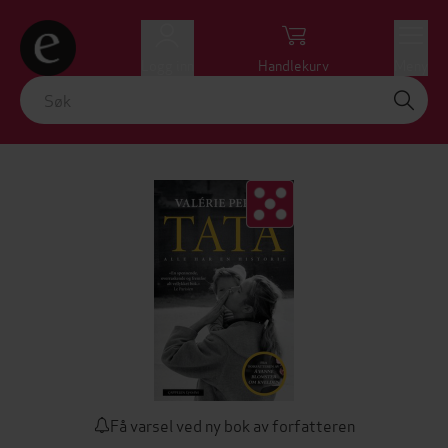
Logg inn
Handlekurv
Meny
Få varsel ved ny bok av forfatteren