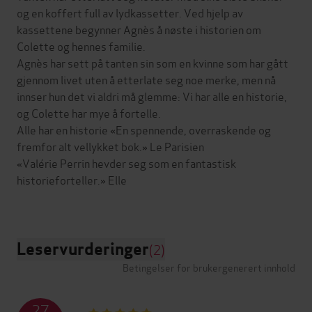
og en koffert full av lydkassetter. Ved hjelp av
kassettene begynner Agnès å nøste i historien om
Colette og hennes familie.
Agnès har sett på tanten sin som en kvinne som har gått
gjennom livet uten å etterlate seg noe merke, men nå
innser hun det vi aldri må glemme: Vi har alle en historie,
og Colette har mye å fortelle.
Alle har en historie «En spennende, overraskende og
fremfor alt vellykket bok.» Le Parisien
«Valérie Perrin hevder seg som en fantastisk
historieforteller.» Elle
Leservurderinger
(2)
Betingelser for brukergenerert innhold
27