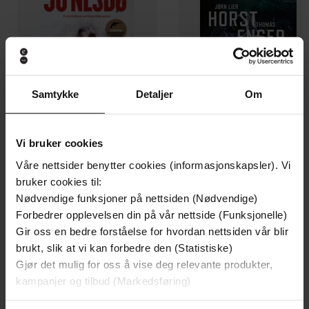
Samtykke
Detaljer
Om
Vi bruker cookies
199,-
349,-
Våre nettsider benytter cookies (informasjonskapsler). Vi
Minnesota
Utskudd
bruker cookies til:
Jo Nesbø
Jørn Lier Horst
Nødvendige funksjoner på nettsiden (Nødvendige)
EBOK
EBOK
Forbedrer opplevelsen din på vår nettside (Funksjonelle)
Gir oss en bedre forståelse for hvordan nettsiden vår blir
brukt, slik at vi kan forbedre den (Statistiske)
Gjør det mulig for oss å vise deg relevante produkter,
kampanjer og tilbud (Markedsføring)
Valérie Perrin
(forfatter),
Kristi Heggli
Forfattere
(oversetter)