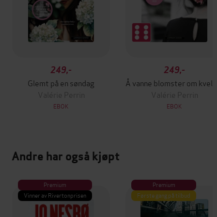
249,-
249,-
Glemt på en søndag
Å vanne blomste
Valérie Perrin
Valérie Perrin
EBOK
EBOK
Andre har også kjøpt
Premium
Premium
Vinner av Rivertonprisen
Første gang på tilbud