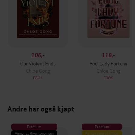
106,-
118,-
Our Violent Ends
Foul Lady Fortune
Chloe Gong
Chloe Gong
EBOK
EBOK
Andre har også kjøpt
Premium
Premium
Vinner av Rivertonprisen
Første gang på tilbud