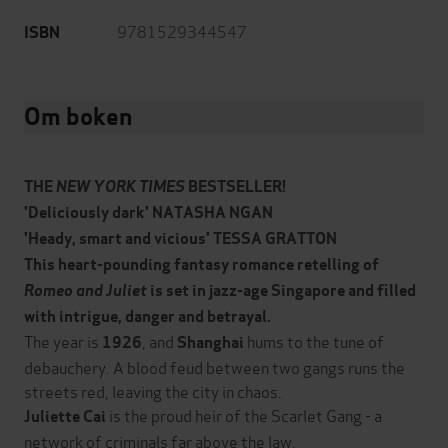
9781529344547
ISBN
Om boken
THE
NEW YORK TIMES
BESTSELLER!
'Deliciously dark' NATASHA NGAN
'Heady, smart and vicious' TESSA GRATTON
This heart-pounding fantasy romance retelling of
Romeo and Juliet
is set in jazz-age Singapore and filled
with intrigue, danger and betrayal.
The year is
, and
hums to the tune of
1926
Shanghai
debauchery. A blood feud between two gangs runs the
streets red, leaving the city in chaos.
is the proud heir of the Scarlet Gang - a
Juliette Cai
network of criminals far above the law.