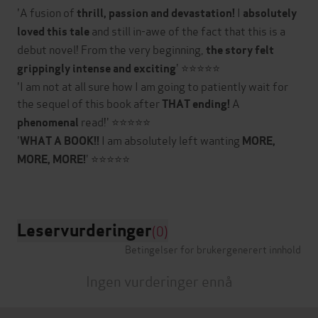
'A fusion of
I
thrill, passion and devastation!
absolutely
and still in-awe of the fact that this is a
loved this tale
debut novel! From the very beginning,
the story felt
' ⭐⭐⭐⭐⭐
grippingly intense and exciting
'I am not at all sure how I am going to patiently wait for
the sequel of this book after
A
THAT ending!
read!' ⭐⭐⭐⭐⭐
phenomenal
'
I am absolutely left wanting
WHAT A BOOK!!
MORE,
' ⭐⭐⭐⭐⭐
MORE, MORE!
Leservurderinger
(0)
Betingelser for brukergenerert innhold
Ingen vurderinger ennå