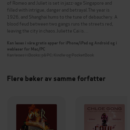
of Romeo and Juliet is set in jazz-age Singapore and
filled with intrigue, danger and betrayal.The year is
1926, and Shanghai hums to the tune of debauchery. A
blood feud between two gangs runs the streets red,
leaving the city in chaos.Juliette Cai is…
Kan leses i våre gratis apper for iPhone/iPad og Android og i
webleser for Mac/PC
Kan leses i iBooks, på PC, Kindle og PocketBook
Flere bøker av samme forfatter