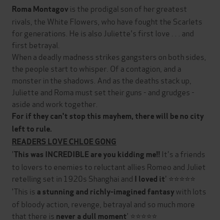
is the prodigal son of her greatest
Roma Montagov
rivals, the White Flowers, who have fought the Scarlets
for generations. He is also Juliette's first love . . . and
first betrayal.
When a deadly madness strikes gangsters on both sides,
the people start to whisper. Of a contagion, and a
monster in the shadows. And as the deaths stack up,
Juliette and Roma must set their guns - and grudges -
aside and work together.
For if they can't stop this mayhem, there will be no city
left to rule.
READERS LOVE CHLOE GONG
'
It's a friends
This was INCREDIBLE are you kidding me!!
to lovers to enemies to reluctant allies Romeo and Juliet
retelling set in 1920s Shanghai and
' ⭐⭐⭐⭐⭐
I loved it
'This is
with lots
a stunning and richly-imagined fantasy
of bloody action, revenge, betrayal and so much more
that there is
' ⭐⭐⭐⭐⭐
never a dull moment