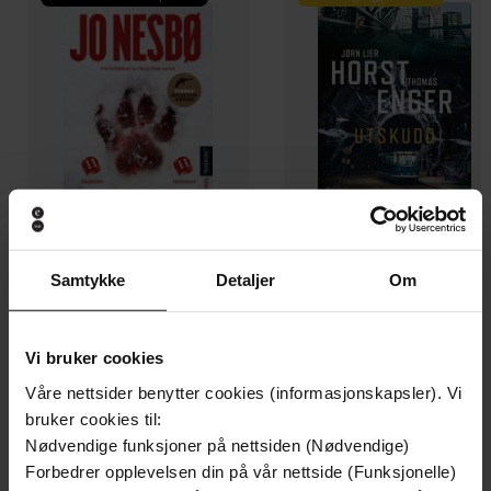
Samtykke
Detaljer
Om
199,-
349,-
Minnesota
Utskudd
Jo Nesbø
Jørn Lier Horst
Vi bruker cookies
EBOK
EBOK
Våre nettsider benytter cookies (informasjonskapsler). Vi
bruker cookies til:
Nødvendige funksjoner på nettsiden (Nødvendige)
Forbedrer opplevelsen din på vår nettside (Funksjonelle)