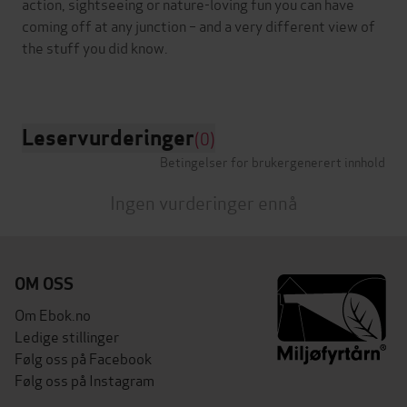
action, sightseeing or nature-loving fun you can have
coming off at any junction – and a very different view of
the stuff you did know.
Leservurderinger
(0)
Betingelser for brukergenerert innhold
Ingen vurderinger ennå
OM OSS
Om Ebok.no
Ledige stillinger
Følg oss på Facebook
Følg oss på Instagram