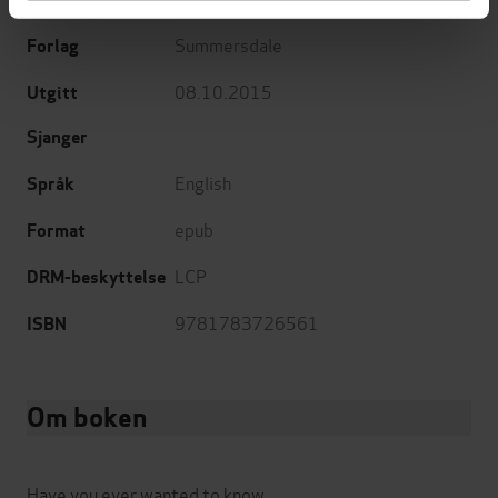
Summersdale
Forlag
08.10.2015
Utgitt
Sjanger
English
Språk
epub
Format
LCP
DRM-beskyttelse
9781783726561
ISBN
Om boken
Have you ever wanted to know…