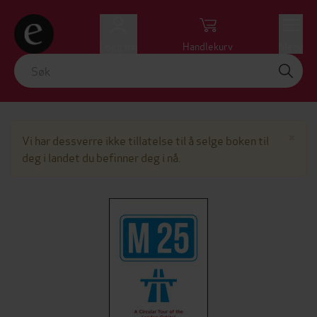
Logg inn
Handlekurv
Meny
Lu
×
Vi har dessverre ikke tillatelse til å selge boken til
deg i landet du befinner deg i nå.