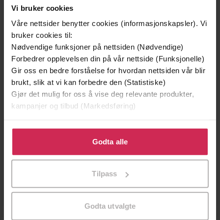
Vi bruker cookies
Våre nettsider benytter cookies (informasjonskapsler). Vi
bruker cookies til:
Nødvendige funksjoner på nettsiden (Nødvendige)
Forbedrer opplevelsen din på vår nettside (Funksjonelle)
Gir oss en bedre forståelse for hvordan nettsiden vår blir
brukt, slik at vi kan forbedre den (Statistiske)
Gjør det mulig for oss å vise deg relevante produkter,
kampanjer og tilbud (Markedsføring)
199,-
349,-
Minnesota
Utskudd
Klikk på «Godta alle» for å gi oss ditt samtykke til å
Jo Nesbø
Jørn Lier Horst
bruke cookies for alle disse formålene. Du kan også
Godta alle
EBOK
EBOK
tilpasse ditt samtykke til spesifikke formål ved å klikke
på «Tilpass». Du kan når som helst trekke tilbake eller
Tilpass
endre ditt samtykke.
A Circular Tour of the London Orbital
Undertittel
Godta utvalgte
R. Hamilton
(forfatter)
Forfattere