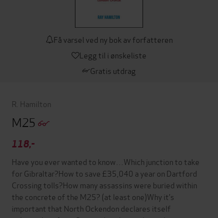
Få varsel ved ny bok av forfatteren
Legg til i ønskeliste
Gratis utdrag
R. Hamilton
M25
118,-
Have you ever wanted to know…Which junction to take
for Gibraltar?How to save £35,040 a year on Dartford
Crossing tolls?How many assassins were buried within
the concrete of the M25? (at least one)Why it’s
important that North Ockendon declares itself