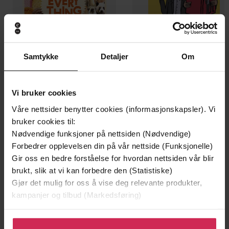
Samtykke
Detaljer
Om
Vi bruker cookies
25,-
154,-
The World Cup Of Everything
A Poin
Våre nettsider benytter cookies (informasjonskapsler). Vi
Richard Osman
Richard Osman
bruker cookies til:
EBOK
EBOK
Nødvendige funksjoner på nettsiden (Nødvendige)
Forbedrer opplevelsen din på vår nettside (Funksjonelle)
Gir oss en bedre forståelse for hvordan nettsiden vår blir
brukt, slik at vi kan forbedre den (Statistiske)
Gjør det mulig for oss å vise deg relevante produkter,
A pointless book written by the presenters
Undertittel
kampanjer og tilbud (Markedsføring)
of the hit BBC 1 TV show
Klikk på «Godta alle» for å gi oss ditt samtykke til å
Alexander Armstrong
(forfatter),
Richard
Forfattere