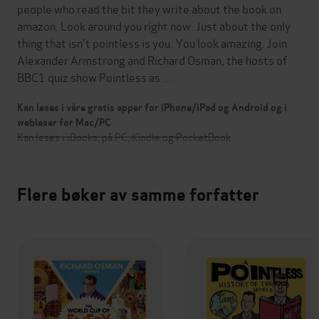
people who read the bit they write about the book on
amazon. Look around you right now. Just about the only
thing that isn't pointless is you. You look amazing. Join
Alexander Armstrong and Richard Osman, the hosts of
BBC1 quiz show Pointless as …
Kan leses i våre gratis apper for iPhone/iPad og Android og i
webleser for Mac/PC
Kan leses i iBooks, på PC, Kindle og PocketBook
Flere bøker av samme forfatter