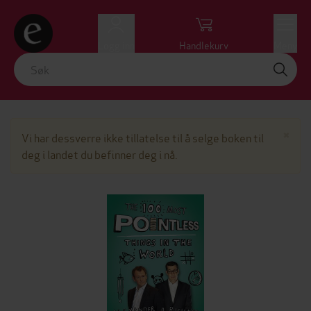
Logg inn
Handlekurv
Meny
Lu
×
Vi har dessverre ikke tillatelse til å selge boken til
deg i landet du befinner deg i nå.